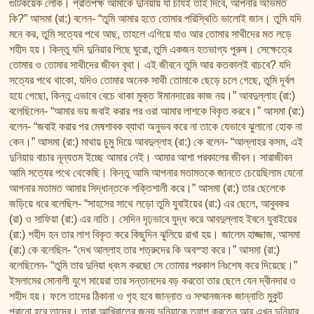
গুটিকয়েক লোক। প্রতিপক্ষ আমাকে দুনিয়ায় যা চাযই তাই দিবে, আপনার অভিমত
কি?” আসমা (রা:) বলেন- “তুমি আমার হতে তোমার পরিস্থিতি ভালোই জান। তুমি যদি
মনে কর, তুমি সত্যের পথে আছ, তাহলে এগিয়ে যাও আর তোমার সাথীদের মত লড়ে
শহীদ হয়। কিন্তু যদি দুনিয়ার পিছে ঘুরো, তুমি একজন হতভাগ্য পুরুষ। সেক্ষেত্রে
তোমার ও তোমার সাথীদের জীবন বৃথা। এই জীবনে তুমি আর কতকালই বাচবে? যদি
সত্যের পথে থাকো, যদিও তোমার অনেক সাথী তোমাকে ছেড়ে চলে গেছে, তুমি দূর্বল
হয়ে গেছো, কিন্তু এভাবে বেচে থাকা মুক্ত ঈমানদারের কাজ নয়।” আবদুল্লাহ (রা:)
বলেছিলেন- “আমার ভয় জবাই করার পর ওরা আমার লাশকে বিকৃত করবে।” আসমা (রা:)
বলেন- “জবাই করার পর মেষশাবক ব্যাথা অনুভব করে না তাকে যেভাবে ঝুলানো হোক না
কেন।” আসমা (রা:) মাথায় চুমু দিয়ে আবদুল্লাহ (রা:) কে বলেন- “আল্লাহর কসম, এই
দুনিয়ায় বাচার নূন্যতম ইচ্ছে আমার নেই। আমার আশা পরকালের জীবন। সারাজীবন
আমি সত্যের পথে থেকেছি। কিন্তু আমি আপনার মতামতকে জানতে চেয়েছিলাম যেনো
আপনার মতামত আমার সিদ্ধান্তকে শক্তিশালী করে।” আসমা (রা:) তার ছেলেকে
জড়িয়ে ধরে বলেছিল- “সাহসের সাথে লড়ো তুমি যুবাইয়ের (রা:) এর ছেলে, আবুবকর
(রা) ও সাফিয়া (রা:) এর নাতি। সেদিন দৃঢ়ভাবে যুদ্ধ করে আবদুল্লাহ ইবনে যুবাইয়ের
(রা:) শহীদ হন তার লাশ বিকৃত করে কিছুদিন ঝুলিয়ে রাখা হয়। জালেম হাজ্জাজ, আসমা
(রা:) কে বলেছিল- “দেখ আল্লাহ তার শত্রুদের কি অবস্হা করে।” আসমা (রা:)
বলেছিলেন- “তুমি তার দুনিয়া ধ্বংস করছো সে তোমার পরকাল নিঃশেষ করে দিয়েছে।”
ইসলামের সোনালী যুগে মায়েরা তার সন্তানদের বড় করতো তার ছেলে যেন দ্বীনদার ও
শহীদ হয়। ফলে তাদের ঠিকানা ও গৃহ হবে জান্নাত ও সম্মানজনক জান্নাতি মুকুট
পরানো হবে তাদের। তারা আখিরাতের জন্য দুনিয়াকে ত্যাগ করতেন আর এখন দুনিয়ার