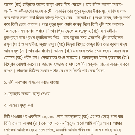
তাফসির ফি জিলালিল কোরআন
আসমা (রা:) রাত্রিতে তাদের জন্য খাবার নিয়ে যেতেন। তার জীবন অনেক অভাব-
শায়খ আহমদ মুসা জিবরীলের বই সমূহ
অনটন ও কষ্ট-দুঃখের মধ্যে কাটে। একদিন তার পুত্র মুনযের ইরাক যুদ্ধে বিজয় লাভ
করে তাকে নকশা করা চিকন কাপড় উপহার দেয়। আসমা (রা:) তখন অন্ধ, কাপড় স্পর্শ
করে তিনি রেগে গেলেন। পরে পুত্র মুনয মোটা কাপড় দিলে তিনি খুশি হয়ে বললেন-
“আমাকে এমন কাপড় পরাবে।” তার প্রিয় ছেলে আবদুল্লাহ (রা:) যিনি মদীনায়
জন্মগ্রহণ করে প্রথম মুহাজিরদের শিশু। তার জন্মের সময় এতবেশি খুশি হয়েছিলেন
রাসুল (সা:) ও সাহাবীরা, স্বয়ং রাসুল (সা:) জিহ্বা নিঃসৃত খেজুর ছিল তার প্রথম খাদ্য
আর রাসুল (সা:) তার নাম রাখেন। আসমা (রা:) এর বয়স তখন ১০০ বছর ও অন্ধ এবং
হোসেন (রা:) শহীদ হন। স্বৈরাচাররা তখন ক্ষমতায়। আবদুল্লাহ ইবনে যুবাইয়ের (রা:)
বিদ্রোহ ঘোষণা করলেন। জালেম হাজ্জাজ ৫ মাস ১৭ দিন মক্কায় তাদের অবরুদ্ধ করে
রাখেন। হাজ্জাজ চিঠিতে সংবাদ পাঠান যে কোন তিনটি পথ বেচে নিতে-
১. বন্দি অবস্হায় শাসকের কাছে যাওয়া
২.স্বেচ্ছায় ক্ষমতা ছেড়ে দেওয়া
৩. আমরন যুদ্ধ করা
চিঠি পাওয়ার পর একদিনে ১০,০০০ লোক আবদুল্লাহ (রা:) এর দল ছেড়ে চলে যায়।
তিনি তার মা আসমা (রা:) কে এসে বলেন- “মৃত্যুর মাঝে আমি শান্তি পাব। আমার
লোকেরা আমাকে ছেড়ে চলে গেছে, এমনকি আমার পরিবারও। আমার কাছে আছে