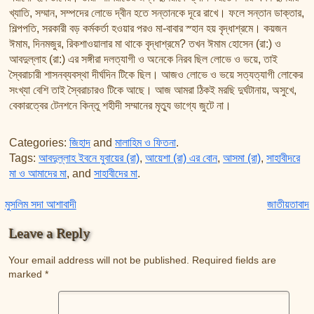
খ্যাতি, সম্মান, সম্পদের লোভে দ্বীন হতে সন্তানকে দূরে রাখে। ফলে সন্তান ডাক্তার,
শিল্পপতি, সরকারী বড় কর্মকর্তা হওয়ার পরও মা-বাবার স্হান হয় বৃদ্ধাশ্রমে। কয়জন
ঈমাম, দিনমজুর, রিকশাওয়ালার মা থাকে বৃদ্ধাশ্রমে? তখন ঈমাম হোসেন (রা:) ও
আবদুল্লাহ (রা:) এর সঙ্গীরা দলত্যাগী ও অনেকে নিরব ছিল লোভে ও ভয়ে, তাই
স্বৈরাচারী শাসনব্যবস্থা দীর্ঘদিন টিকে ছিল। আজও লোভে ও ভয়ে সত্যত্যাগী লোকের
সংখ্যা বেশি তাই স্বৈরাচারও টিকে আছে। আজ আমরা ঠিকই মরছি দুর্ঘটানায়, অসুখে,
বেকারত্বের টেনশনে কিন্তু শহীদী সম্মানের মৃত্যু ভাগ্যে জুটে না।
Categories:
জিহাদ
and
মালাহিম ও ফিতনা
.
Tags:
আবদুল্লাহ ইবনে যুবায়ের (রা)
,
আয়েশা (রা) এর বোন
,
আসমা (রা)
,
সাহাবীদরে
মা ও আমাদের মা
, and
সাহাবীদের মা
.
Post navigation
মুসলিম সদা আশাবাদী
জাতীয়তাবাদ
Leave a Reply
Your email address will not be published.
Required fields are
marked
*