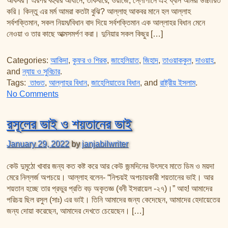
আকবর। এরপর বহুবার আযানে, তাকবীরে, ওয়াজে, স্লোগানে এই ধ্বনি আমরা উচ্চারিত
তাফসির ফি জিলালিল কোরআন
করি। কিন্তু এর মর্ম আমরা কতটা বুঝি? আল্লাহু আকবর মানে হল আল্লাহ
শায়খ আহমদ মুসা জিবরীলের বই সমূহ
সর্বশক্তিমান, সকল নিয়ম/বিধান বাদ দিয়ে সর্বশক্তিমান এক আল্লাহর বিধান মেনে
নেওয়া ও তার কাছে আত্মসমর্পণ করা। দুনিয়ার সকল কিছুর […]
Categories:
আকিদা
,
কুফর ও শিরক
,
জাহেলিয়াত
,
জিহাদ
,
তাওয়াককুল
,
দাওয়াহ
,
and
ন্যায় ও সুবিচার
.
Tags:
তাগুত
,
আল্লাহর বিধান
,
জাহেলিয়াতের বিধান
, and
রাষ্ট্রীয় ইসলাম
.
on আল্লাহ সর্বশক্তিমান বিশ্বাস এবং স্লোগান
No Comments
রসূলের ভাই ও শয়তানের ভাই
January 29, 2022
by
janjabilwriter
কেউ দুমুঠো খাবার জন্য কত কষ্ট করে আর কেউ জন্মদিনের উৎসবে মাতে ডিম ও ময়দা
মেরে নিল্লর্জ অপচয়ে। আল্লাহ বলেন- “নিশ্চয়ই অপচায়কারী শয়তানের ভাই। আর
শয়তান হচ্ছে তার প্রভুর প্রতি বড় অকৃতজ্ঞ (বনী ইসরায়েল -২৭)।” আহ! আমাদের
পরিচয় ছিল রসুল (সাঃ) এর ভাই। তিনি আমাদের জন্য কেদেছেন, আমাদের হেদায়েতের
জন্য দোয়া করেছেন, আমাদের দেখতে চেয়েছেন। […]