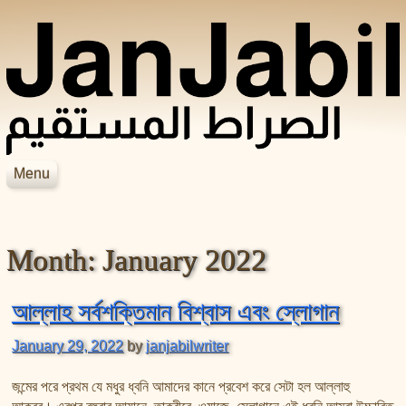
Skip to content
Menu
JanJabil
Home
Blog
Month:
January 2022
Books
Videos
হাদিসের বইসমূহ
আসহাবে রাসূলের জীবনকথা
সহীহ বুখারী শরীফ
আল্লাহ সর্বশক্তিমান বিশ্বাস এবং স্লোগান
শায়েখ জসিম উদ্দিন রহমানির বইসমূহ
সহীহ মুসলিম শরীফ
January 29, 2022
by
janjabilwriter
শায়েখ সালেহ আল মুনাজ্জিদের বইসমূহ
আল বিদায়া ওয়ান নিহায়া
জন্মের পরে প্রথম যে মধুর ধ্বনি আমাদের কানে প্রবেশ করে সেটা হল আল্লাহু