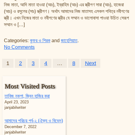
নিজ মাতা, আদি মাতা হাওয়া (আঃ), ইব্রাহিম (আঃ) এর স্ত্রীগণ সারা (আঃ), হাজেরা
(আঃ) ও রসুলের (সাঃ) স্ত্রীগণ। অর্থাৎ আমাদের নিজ মাতাসহ এসকল পবিত্র নবীগণের
স্ত্রী। এখন নিজের মাতা ও নবীগণের স্ত্রীর যে সম্মান ও ভালোবাসা পাওয়া উচিত সেরূপ
সম্মান ও […]
Categories:
কুফর ও শিরক
and
জাহেলিয়াত
.
on উম্মতের মা বনাম তথাকথিত মা
No Comments
Posts pagination
1
2
3
4
…
8
Next
Most Visited Posts
তাবিজ নকশা, জ্বিন হাজির করা
April 23, 2023
janjabilwriter
আমাদের পরিচয় পর্ব-২ (ঐক্য ও বিভেদ)
December 7, 2022
janjabilwriter