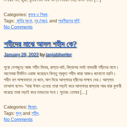
Categories:
কুফর ও শিরক
.
Tags:
মূর্তির সূচনা
,
নূহ (আঃ)
, and
স্মরণীয়দের মূর্তি
.
on মূর্তির সূচনা এবং দ্বীনে নতুন সংযোগ
No Comments
শহীদের মাঝে আসল শহীদ কে?
January 28, 2022
by
janjabilwriter
পুরো দেশজুড়ে আজ শহীদ মিনার, রাস্তা-ঘাট, বিদ্যালয় সবই নামধারী শহীদের নামে।
আলেমরা দীর্ঘদিন ওয়াজ করেছেন কিন্তু প্রকৃত শহীদ কারা আজও জানানো হয়নি।
শহীদ হল সাক্ষ্যদাতা যে জান, মাল দিয়ে আল্লাহর দ্বীনের সাক্ষ্য দেয়। আল্লাহ
তাআলা বলেন- “যারা ঈমান এনেছে তারা লড়াই করে আল্লাহর রাস্তায় আর যারা কুফরী
করেছে তারা লড়াই করে তাগুতের পথে। সুতারং তোমার […]
Categories:
জিহাদ
.
Tags:
যুদ্ধ
and
শহীদ
.
on শহীদের মাঝে আসল শহীদ কে?
No Comments