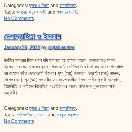
Categories:
কুফর ও শিরক
and
জাহেলিয়াত
.
Tags:
অপচয়
,
রসূলের ভাই
, and
শয়তানের ভাই
.
on রসূলের ভাই ও শয়তানের ভাই
No Comments
দেশদ্রোহিতা ও ইসলাম
January 29, 2022
by
janjabilwriter
দীর্ঘদিন ক্ষমতায় টিকে থাকা যদি সফলতা হয় তাহলে নমরুদ, ফেরাউনরাও সফল
ছিলেন। জালেম শাসকের কুফর, শিরক ও নিয়মনীতির বিরোধীতা করা যদি দেশদ্রোহিতা
হয় তাহলে নবীরা দেশদ্রোহী ছিলেন। মুসা (আ:) ফেরাউন, ইব্রাহীম (আ:) নমরুদ,
সালেহ (আ:), লূত(আ:) সহ নবীরা তাদের তৎকালীন শাসক, দেশীয় কুফরী সংস্কৃতি,
নিয়মনীতি ও আইনের বিরোধিতা করেছিলেন। আবার রাষ্ট্র যখন কুরআনের আইন
অনুযায়ী […]
Categories:
কুফর ও শিরক
and
জাহেলিয়াত
.
Tags:
প্রতিপত্তি
,
সম্মান
, and
প্রকৃত সফলতা
.
on দেশদ্রোহিতা ও ইসলাম
No Comments