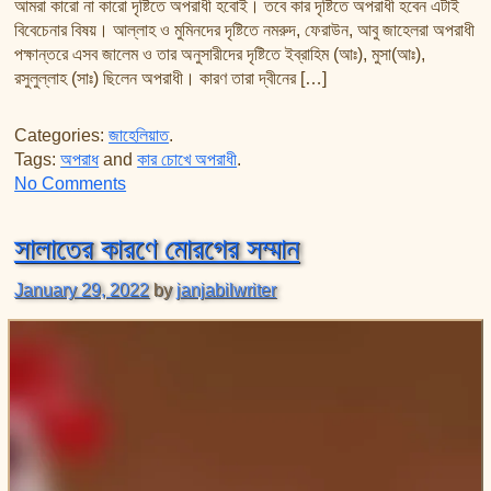
আমরা কারো না কারো দৃষ্টিতে অপরাধী হবোই। তবে কার দৃষ্টিতে অপরাধী হবেন এটাই
বিবেচেনার বিষয়। আল্লাহ ও মুমিনদের দৃষ্টিতে নমরুদ, ফেরাউন, আবু জাহেলরা অপরাধী
পক্ষান্তরে এসব জালেম ও তার অনুসারীদের দৃষ্টিতে ইব্রাহিম (আঃ), মুসা(আঃ),
রসুলুল্লাহ (সাঃ) ছিলেন অপরাধী। কারণ তারা দ্বীনের […]
Categories:
জাহেলিয়াত
.
Tags:
অপরাধ
and
কার চোখে অপরাধী
.
on অপরাধী সবাই
No Comments
সালাতের কারণে মোরগের সম্মান
January 29, 2022
by
janjabilwriter