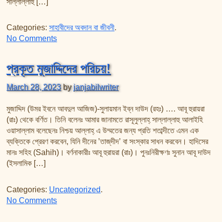
সাল্লাল্লাহু […]
Categories:
সাহাবীদের অবদান বা জীবনী
.
on সাহাবীদের জীবনী পর্ব-২ (আদর্শ মা ও পুত্র)
No Comments
প্রকৃত মুজাদ্দিদের পরিচয়!
March 28, 2023
by
janjabilwriter
মুজাদ্দিদ (উমর ইবনে আবদুল আজিজ)-সুলায়মান ইব্‌ন দাউদ (রহঃ) …. আবূ হুরায়রা
(রাঃ) থেকে বর্ণিত। তিনি বলেনঃ আমার জানামতে রাসূলুল্লাহ্‌ সাল্লাল্লাহু আলাইহি
ওয়াসাল্লাম বলেছেনঃ নিশ্চয় আল্লাহ্‌ এ উম্মতের জন্য প্রতি শতাব্দীতে এমন এক
ব্যক্তিকে প্রেরণ করবেন, যিনি দীনের ’তাজ্‌দীদ’ বা সংস্কার সাধন করবেন। হাদিসের
মানঃ সহিহ (Sahih)। বর্ণনাকারীঃ আবূ হুরায়রা (রাঃ)। পুনঃনিরীক্ষণঃ সুনান আবূ দাউদ
(ইসলামিক […]
Categories:
Uncategorized
.
on প্রকৃত মুজাদ্দিদের পরিচয়!
No Comments