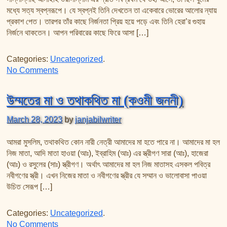
মধ্যে সত্য স্বপ্নরূপে। যে স্বপ্নই তিনি দেখতেন তা একেবারে ভোরের আলোর ন্যায়
প্রকাশ পেত। তারপর তাঁর কাছে নির্জনতা প্রিয় হয়ে পড়ে এবং তিনি হেরা’র গুহায়
নির্জনে থাকতেন। আপন পরিবারের কাছে ফিরে আসা […]
Categories:
Uncategorized
.
on ওহীর সূচনা (জিবরাইলের সাথে সাক্ষাৎ)
No Comments
উম্মতের মা ও তথাকথিত মা (কওমী জননী)
March 28, 2023
by
janjabilwriter
আমরা মুসলিম, তথাকথিত কোন নারী নেত্রী আমাদের মা হতে পারে না। আমাদের মা হল
নিজ মাতা, আদি মাতা হাওয়া (আঃ), ইব্রাহিম (আঃ) এর স্ত্রীগণ সারা (আঃ), হাজেরা
(আঃ) ও রসুলের (সাঃ) স্ত্রীগণ। অর্থাৎ আমাদের মা হল নিজ মাতাসহ এসকল পবিত্র
নবীগণের স্ত্রী। এখন নিজের মাতা ও নবীগণের স্ত্রীর যে সম্মান ও ভালোবাসা পাওয়া
উচিত সেরূপ […]
Categories:
Uncategorized
.
on উম্মতের মা ও তথাকথিত মা (কওমী জননী)
No Comments