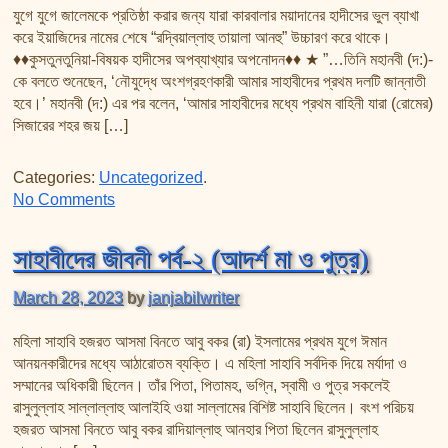
তাফসির ফি জিলালিল কোরআন
যুগে যুগে জালেমকে প্রতিষ্ঠা করার জন্য যারা কারবালার ময়াদানের হাদীসের ভুল ব্যাখা
শায়খ আহমদ মুসা জিবরীলের বই সমূহ
করে ইয়াজিদের নামের শেষে “রদ্বিয়াল্লাহু তায়ালা আনহু” উচ্চারণ করে থাকে।
♦♦কুসতুনতুনিয়া-বিষয়ক হাদীসের অপব্যাখ্যার অপনোদন♦♦ ★ ”…তিনি মহানবী (দ:)-
কে বলতে শুনেছেন, ‘নৌযুদ্ধে অংশগ্রহণকারী আমার সাহাবীদের প্রথম দলটি জান্নাতী
হবে।’ মহানবী (দ:) এর পর বলেন, ‘আমার সাহাবীদের মধ্যে প্রথম বাহিনী যারা (রোমের)
সিজারের শহর জয় […]
Categories:
Uncategorized
.
on জালেমকে (ইয়াজিদ) প্রতিষ্ঠা করা ও হাদীসের অপব্যাখা
No Comments
সাহাবীদের জীবনী পর্ব-২ (আদর্শ মা ও পুত্র)
March 28, 2023
by
janjabilwriter
মহিলা সাহাবি হজরত আসমা বিনতে আবু বকর (রা) ইসলামের প্রথম যুগে ঈমান
আনয়নকারীদের মধ্যে আঠারোতম ব্যক্তি। এ মহিলা সাহাবি সর্বদিক দিয়ে মর্যাদা ও
সম্মানের অধিকারী ছিলেন। তাঁর পিতা, পিতামহ, ভগ্নি, স্বামী ও পুত্র সকলেই
রাসুলুল্লাহ সাল্লাল্লাহু আলাইহি ওয়া সাল্লামের বিশিষ্ট সাহাবি ছিলেন। বংশ পরিচয়
হজরত আসমা বিনতে আবু বকর রাদিয়াল্লাহু আনহার পিতা ছিলেন রাসুলুল্লাহ