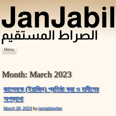
Skip to content
Menu
JanJabil
Home
Blog
Month:
March 2023
Books
Videos
হাদিসের বইসমূহ
আসহাবে রাসূলের জীবনকথা
সহীহ বুখারী শরীফ
জালেমকে (ইয়াজিদ) প্রতিষ্ঠা করা ও হাদীসের
শায়েখ জসিম উদ্দিন রহমানির বইসমূহ
সহীহ মুসলিম শরীফ
অপব্যাখা
শায়েখ সালেহ আল মুনাজ্জিদের বইসমূহ
March 28, 2023
by
janjabilwriter
আল বিদায়া ওয়ান নিহায়া