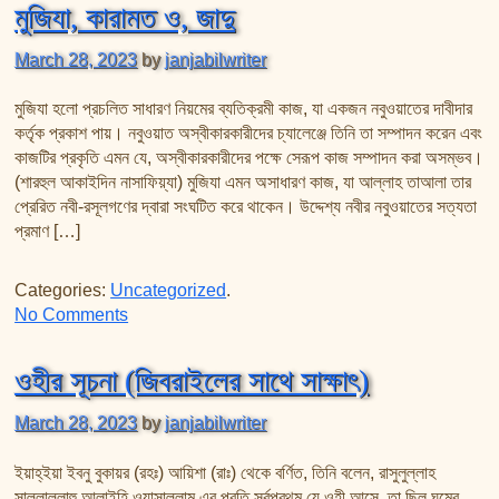
মুজিযা, কারামত ও, জাদু
March 28, 2023
by
janjabilwriter
মুজিযা হলো প্রচলিত সাধারণ নিয়মের ব্যতিক্রমী কাজ, যা একজন নবুওয়াতের দাবীদার
কর্তৃক প্রকাশ পায়। নবুওয়াত অস্বীকারকারীদের চ্যালেঞ্জে তিনি তা সম্পাদন করেন এবং
কাজটির প্রকৃতি এমন যে, অস্বীকারকারীদের পক্ষে সেরূপ কাজ সম্পাদন করা অসম্ভব।
(শারহুল আকাইদিন নাসাফিয়্যা) মুজিযা এমন অসাধারণ কাজ, যা আল্লাহ তাআলা তার
প্রেরিত নবী-রসূলগণের দ্বারা সংঘটিত করে থাকেন। উদ্দেশ্য নবীর নবুওয়াতের সত্যতা
প্রমাণ […]
Categories:
Uncategorized
.
on মুজিযা, কারামত ও, জাদু
No Comments
ওহীর সূচনা (জিবরাইলের সাথে সাক্ষাৎ)
March 28, 2023
by
janjabilwriter
ইয়াহ্ইয়া ইবনু বুকায়র (রহঃ) আয়িশা (রাঃ) থেকে বর্ণিত, তিনি বলেন, রাসুলুল্লাহ
সাল্লাল্লাহু আলাইহি ওয়াসাল্লাম এর প্রতি সর্বপ্রথম যে ওহী আসে, তা ছিল ঘুমের