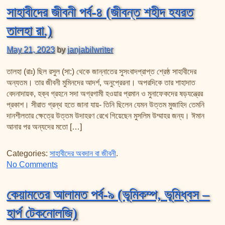
সাহাবীদের জীবনী পর্ব-৪ (জীবন্ত শহীদ হযরত
তালহা রা.)
May 21, 2023
by
janjabilwriter
তালহা (রাঃ) ছিল রসুল (সা:) থেকে জান্নাতের সুসংবাদপ্রাপ্ত শ্রেষ্ঠ সাহাবীদের
অন্যতম। তার জীবনী মুমিনদের আদর্শ, অনুপ্রেরনা। অপরদিকে তার শাহাদাত
বেদনাদায়ক, হক্ব গ্রহনে সদা অগ্রগামী হওয়ার প্রমান ও মুনাফেকদের ষড়যন্ত্রের
প্রকাশ। সীরাত গ্রন্থ হতে জানা যায়- তিনি ছিলেন যেমন উত্তম মুজাহিদ তেমনি
দানশীলতার ক্ষেত্রে উত্তম উদাহরণ রেখে গিয়েছেন মুসলিম উম্মাহর জন্য। ঈমান
আনার পর অন্যদের মতো […]
Categories:
সাহাবীদের অবদান বা জীবনী
.
on সাহাবীদের জীবনী পর্ব-৪ (জীবন্ত শহীদ হযরত তালহা রা.)
No Comments
কেয়ামতের আলামত পর্ব-৯ (ভূমিকম্প, ভূমিধ্বস –
হার্প টেকনোলজি)