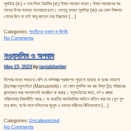
সুমাইয়া (রা:) ও তার পিতা ইয়াসির (রা:) ঈমান আনয়ন করেন। ঈমান আনয়নের পর
তাদের উপর অকথ্য অত্যাচার চলে। যেহেতু হযরত সুমাইয়া (রাঃ) এর কোন নিজস্ব
গোত্র ছিল না তাই আবু জাহেল তার ইচ্ছামত […]
Categories:
সাহাবীদের অবদান বা জীবনী
.
on সাহাবিদের জীবনী পর্ব-৩ (শহীদী পরিবার)
No Comments
নওমুসলিম ও অপবাদ
May 15, 2023
by
janjabilwriter
বিশ্বের মধ্যে সবচেয়ে বেশি যে ধর্মশাস্ত্র প্রকাশ্যে পুড়ানো হয়েছে বা হচ্ছে তাহলো
হিন্দুশাস্ত্র মনুসংহিতা (Manusmriti)। তা কোন মুসলিম নয় বরং নিম্ন হিন্দু পরিবারের
জন্মগ্রহন করা সদস্যগনই করেছিল বা করছে। মনুসংহিতায় জাত, বর্ণ ও রাজ্য
পরিচালনার নিয়মনীতি আছে। যা ভারতীয় সাংবিধানিক আইনে বাতিল করা হয়।যুগ যুগ
ধরে জাত, বর্ণের নামে দলিতদের জুলুম ও তাদের নারীদের বিভিন্নভাবে […]
Categories:
Uncategorized
.
on নওমুসলিম ও অপবাদ
No Comments