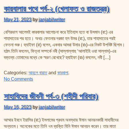
কারবালার পথে পর্ব-২ (খেলাফত ও রাজতন্ত্র)
May 21, 2023
by
janjabilwriter
বেশিরভাগ আলেমই কারবালার আলোচনা করে ইতিহাস হতে বা উসমান (রা:) এর
শাহাদাতের পর হতে। অথচ ফেতনার দরজা হল উমর (রা:), তার শাহাদাতের পরই
ফেতনা শুরু। হুযাইফা (রা) বলেন, একবার আমরা উমার (রাঃ)-এর নিকট উপবিষ্ট ছিলাম।
হঠাৎ তিনি বললেন, ফিত্‌না সম্পর্কে নবী (সাল্লাল্লাহু ‘আলাইহি ওয়া সাল্লাম)-এর
বক্তব্য তোমাদের মধ্যে কে স্মরণ রেখেছে? হুযাইফা (রাঃ) বললেন, নবী […]
Categories:
আহলে বায়াত
and
কারবালা
.
on কারবালার পথে পর্ব-২ (খেলাফত ও রাজতন্ত্র)
No Comments
সাহাবিদের জীবনী পর্ব-৩ (শহীদী পরিবার)
May 16, 2023
by
janjabilwriter
আম্মার ইবনে ইয়াসির (রা:) ইসলামের প্রথম অবস্থায় ঈমান আনয়নকারী সাহাবীদের
অন্যতম। অনেকের মতে তিনি ৭ম ব্যক্তি যিনি ঈমান আনয়ন করেন। তার মাতা