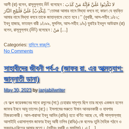
তাফসির ফি জিলালিল কোরআন
আলী (রা) বলেন, রাসূলুল্লাহ ﷺ বলেছেন : لا تَكْذِبُوا عَلَيَّ فَإِنَّهُ مَنْ كَذَبَ
শায়খ আহমদ মুসা জিবরীলের বই সমূহ
[يَكْذِبْ] عَلَيَّ فَلْيَلِجِ النَّارَ. ‘‘তোমরা আমার নামে মিথ্যা বলবে না; কারণ যে ব্যক্তি
আমার নামে মিথ্যা বলবে তাকে জাহান্নামে যেতে হবে।’’ (বুখারী, আস-সহীহ ১/৫২;
ইবনু হাজার, ফাতহুল বারী ১/১৯৯, মুসলিম, আস-সহীহ ১/৯) যুবাইর ইবনুল আউয়াম (রা)
বলেন, রাসূলুল্লাহ (ﷺ) বলেছেন : مَنْ […]
Categories:
হাদিসে কারচুপি
.
on আমরা কি হাদীস ভুল ব্যাখা করি পর্ব-১ (হাদিসে কারচুপি)
No Comments
সাহাবীদের জীবনী পর্ব-৫ (জাফর রা. এর আত্মত্যাগ:
জান্নাতী ডানা)
May 30, 2023
by
janjabilwriter
যে অল্প কয়েকজনের সাথে রসুলের (সা:) চেহারার সাদৃশ্য ছিল তার মধ্যে একজন হলেন
জাফর ইবনে আবু তালেব (রা:)। ইসলামের শুরুতে ঈমান আনয়নকারী ও হাবশায়
হিজরতকারী। আল-বারাআ ইবনু আযিব (রাযিঃ) হতে বর্ণিত আছে যে, নবী সাল্লাল্লাহু
আলাইহি ওয়াসাল্লাম জাফার ইবনু আবী তলিব (রাযিঃ)-কে বলেনঃ তুমি দৈহিক গঠনে ও
স্বভাব-চরিত্রে আমার মতো। (সহীহঃ বুখারী ও মুসলিম)। এ […]