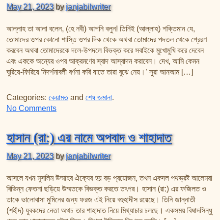
May 21, 2023
by
janjabilwriter
আল্লাহ তা আলা বলেন, (হে নবী) আপনি বলুন! তিনিই (আল্লাহ) শক্তিমান যে,
তোমাদের ওপর কোনো শাস্তি ওপর দিক থেকে অথবা তোমাদের পদতল থেকে প্রেরণ
করবেন অথবা তোমাদেরকে দলে-উপদলে বিভক্ত করে সবাইকে মুখোমুখি করে দেবেন
এবং এককে অন্যের ওপর আক্রমণের স্বাদ আস্বাদন করাবেন। দেখ, আমি কেমন
ঘুরিয়ে-ফিরিয়ে নিদর্শনাবলী বর্ণনা করি যাতে তারা বুঝে নেয়।’ সুরা আনআম […]
Categories:
কেয়ামত
and
শেষ জমানা
.
on কেয়ামতের আলামত পর্ব-৯ (ভূমিকম্প, ভূমিধ্বস – হার্প টেকনোল
No Comments
হাসান (রা:) এর নামে অপবাদ ও শাহাদাত
May 21, 2023
by
janjabilwriter
আসলে যখন মুসলিম উম্মাহর ঐক্যের হয় বড় প্রয়োজন, তখন একদল পথভ্রষ্ট আলেমরা
বিভিন্ন ফেতনা ছড়িয়ে উম্মতকে বিভক্ত করতে তৎপর। হাসান (রা:) এর ফজিলত ও
তাকে ভালোবাসা মুমিনের জন্য ফরজ এই নিয়ে বহুহাদীস রয়েছে। তিনি জান্নাতী
(শহীদ) যুবকদের নেতা অথচ তার শাহাদাত নিয়ে মিথ্যাচার চলছে। একসময় বিষাদসিন্ধু