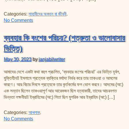
Categories:
সাহাবীদের অবদান বা জীবনী
.
on সাহাবীদের জীবনী পর্ব-৫ (জাফর রা. এর আত্মত্যাগ: জান্নাতী ডান
No Comments
ব্যবহার কি বংশের পরিচয়? (শত্রুতা ও ভালোবাসার
ভিত্তি)
May 30, 2023
by
janjabilwriter
আমাদের দেশে একটা কথা বহুল প্রচলিত, ‘ব্যবহার বংশের পরিচয়!’ এর ভিত্তি দূর্বল,
যুক্তিহীন!! ইসলামে প্রত্যেক ব্যক্তির মর্যাদা নির্ভর করে তার তাকওয়া ও আমলের
কারণে। আর বিচার দিবসে প্রত্যেকে তার কৃর্তকর্মের ফল ভোগ করবে। আদমের (আ:)
এক সন্তান ছিলেন তাকওয়াপূর্ণ আর আরেকজন ছিল হত্যাকারী, তাদের আচরনগত
ভিন্নতা লক্ষনীয়!! ইব্রাহিমের (আ:) পিতা ছিল মুশরিক আর ইব্রাহিম (আ:) […]
Categories:
আখলাক
.
on ব্যবহার কি বংশের পরিচয়? (শত্রুতা ও ভালোবাসার ভিত্তি)
No Comments