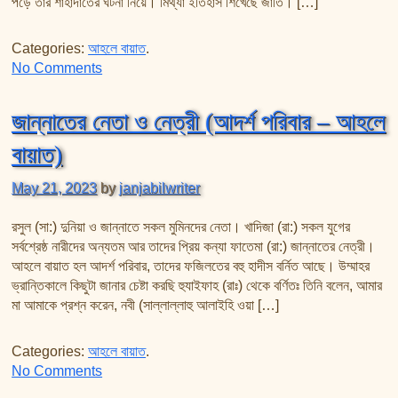
পড়ে তার শাহাদাতের ঘটনা নিয়ে। মিথ্যা ইতিহাস শিখেছে জাতি। […]
Categories:
আহলে বায়াত
.
on হাসান (রা:) এর নামে অপবাদ ও শাহাদাত
No Comments
জান্নাতের নেতা ও নেত্রী (আদর্শ পরিবার – আহলে
বায়াত)
May 21, 2023
by
janjabilwriter
রসুল (সা:) দুনিয়া ও জান্নাতে সকল মুমিনদের নেতা। খাদিজা (রা:) সকল যুগের
সর্বশ্রেষ্ঠ নারীদের অন্যতম আর তাদের প্রিয় কন্যা ফাতেমা (রা:) জান্নাতের নেত্রী।
আহলে বায়াত হল আদর্শ পরিবার, তাদের ফজিলতের বহু হাদীস বর্নিত আছে। উম্মাহর
ভ্রান্তিকালে কিছুটা জানার চেষ্টা করছি হুযাইফাহ (রাঃ) থেকে বর্ণিতঃ তিনি বলেন, আমার
মা আমাকে প্রশ্ন করেন, নবী (সাল্লাল্লাহু আলাইহি ওয়া […]
Categories:
আহলে বায়াত
.
on জান্নাতের নেতা ও নেত্রী (আদর্শ পরিবার – আহলে বায়াত)
No Comments