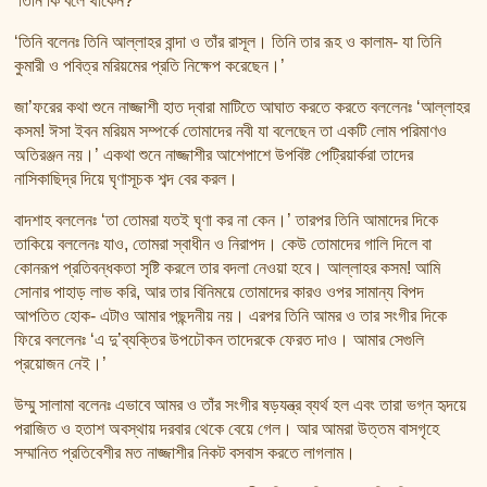
‘তিনি কি বলে থাকেন?’
‘তিনি বলেনঃ তিনি আল্লাহর বান্দা ও তাঁর রাসূল। তিনি তার রূহ ও কালাম- যা তিনি
কুমারী ও পবিত্র মরিয়মের প্রতি নিক্ষেপ করেছেন।’
জা’ফরের কথা শুনে নাজ্জাশী হাত দ্বারা মাটিতে আঘাত করতে করতে বললেনঃ ‘আল্লাহর
কসম! ঈসা ইবন মরিয়ম সম্পর্কে তোমাদের নবী যা বলেছেন তা একটি লোম পরিমাণও
অতিরঞ্জন নয়।’ একথা শুনে নাজ্জাশীর আশেপাশে উপবিষ্ট পেট্রিয়ার্করা তাদের
নাসিকাছিদ্র দিয়ে ঘৃণাসূচক শব্দ বের করল।
বাদশাহ বললেনঃ ‘তা তোমরা যতই ঘৃণা কর না কেন।’ তারপর তিনি আমাদের দিকে
তাকিয়ে বললেনঃ যাও, তোমরা স্বাধীন ও নিরাপদ। কেউ তোমাদের গালি দিলে বা
কোনরূপ প্রতিবন্ধকতা সৃষ্টি করলে তার বদলা নেওয়া হবে। আল্লাহর কসম! আমি
সোনার পাহাড় লাভ করি, আর তার বিনিময়ে তোমাদের কারও ওপর সামান্য বিপদ
আপতিত হোক- এটাও আমার পছন্দনীয় নয়। এরপর তিনি আমর ও তার সংগীর দিকে
ফিরে বললেনঃ ‘এ দু’ব্যক্তির উপঢৌকন তাদেরকে ফেরত দাও। আমার সেগুলি
প্রয়োজন নেই।’
উম্মু সালামা বলেনঃ এভাবে আমর ও তাঁর সংগীর ষড়যন্ত্র ব্যর্থ হল এবং তারা ভগ্ন হৃদয়ে
পরাজিত ও হতাশ অবস্থায় দরবার থেকে বেয়ে গেল। আর আমরা উত্তম বাসগৃহে
সম্মানিত প্রতিবেশীর মত নাজ্জাশীর নিকট বসবাস করতে লাগলাম।