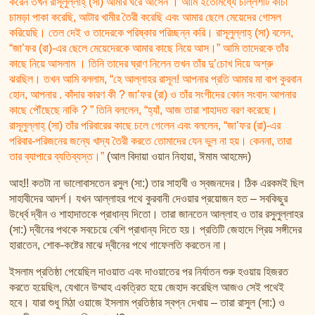
করেন তখন রাসূলুল্লাহ্ (সা) আমার ঘরে আসেন । আমি ইতোমধ্যে চল্লিশটি কাঁচা
চামড়া পাকা করেছি, আটার খামীর তৈরী করেছি এবং আমার ছেলে মেয়েদের গোসল
করিয়েছি। তেল দেই ও তাদেরকে পরিষ্কার পরিচ্ছন্ন করি। রাসূলুল্লাহ্ (সা) বলেন,
“জা’ফর (রা)-এর ছেলে মেয়েদেরকে আমার কাছে নিয়ে আস।” আমি তাদেরকে তাঁর
কাছে নিয়ে আসলাম । তিনি তাদের ঘ্রাণ নিলেন তখন তাঁর দু’চোখ দিয়ে অশ্রু
ঝরছিল। তখন আমি বললাম, “হে আল্লাহর রাসূল! আপনার প্রতি আমার মা বাপ কুরবান
হোন, আপনার . কাঁদার কারণ কী ? জা’ফর (রা) ও তাঁর সংগীদের কোন সংবাদ আপনার
কাছে পৌঁছেছে নাকি ? ” তিনি বললেন, “হ্যাঁ, আজ তারা শাহাদত বরণ করেছে।
রাসূলুল্লাহ্ (সা) তাঁর পরিবারের কাছে চলে গেলেন এবং বললেন, “জা’ফর (রা)-এর
পরিবার-পরিজনের জন্যে খাদ্য তৈরী করতে তোমাদের যেন ভুল না হয়। কেননা, তারা
তার ব্যাপারে ব্যতিব্যস্ত।”
(আল বিদায়া ওয়ান নিহায়া, ঈমাম আহমেদ)
আহ!! কতটা না ভালোবাসতেন রসুল (সা:) তার সাহাবী ও স্বজনদের। ঠিক এরকমই ছিল
সাহাবীদের আদর্শ। যখন আল্লাহর পথে কুরবানী দেওয়ার প্রয়োজন হত – সবকিছুর
উর্ধ্বে দ্বীন ও শাহাদাতকে প্রাধান্য দিতো। তারা জানতেন আল্লাহ ও তার রসুলুল্লাহর
(সা:) দ্বীনের পথকে সবচেয়ে বেশি প্রাধান্য দিতে হয়। প্রতিটি জেহাদে প্রিয় সঙ্গীদের
হারাতেন, শোক-কষ্টের মাঝে দ্বীনের পথে গাফেলতি করতেন না।
ইসলাম প্রতিষ্ঠা পেয়েছিল দাওয়াত এবং দাওয়াতের পর নির্যাতন শুরু হওয়ায় হিজরত
করতে হয়েছিল, যেখানে উম্মাহ একত্রিত হয়ে জেহাদ করেছিল আজও সেই পথেই
হবে। যারা শুধু মিঠা ওয়াজে ইসলাম প্রতিষ্ঠার স্বপ্ন দেখায় – তারা রাসুল (সা:) ও