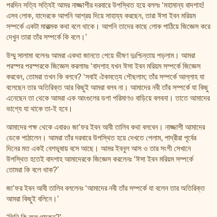
পরদিন সত্যি সত্যিই আমর নাজ্জাশীর দরবারে উপস্থিত হয়ে বললঃ ‘মহামান্য বাদশাহ!
এসব লোক, যাদেরকে আপনি আশ্রয় দিয়ে সাহায্য করছেন, তারা ঈসা ইবন মরিয়ম
সম্পর্কে একটা মারাত্মক কথা বলে থাকে। আপনি তাদের কাছে লোক পাঠিয়ে জিজ্ঞেস করে
দেখুন তারা তাঁর সম্পর্কে কি বলে।’
উম্মু সালামা বলেনঃ আমরা একথা জানতে পেয়ে ভীষণ দুঃশ্চিন্তায় পড়লাম। আমরা
পরস্পর পরস্পরকে জিজ্ঞেস করলামঃ ‘বাদশাহ যখন ঈসা ইবন মরিয়ম সম্পর্কে জিজ্ঞেস
করবেন, তোমরা তখন কি বলবে? ‘সবাই ঐকমত্যে পৌছলাম; তাঁর সম্পর্কে আল্লাহ যা
বলেছেন তার অতিরিক্ত আর কিছুই আমরা বলব না। আমাদের নবী তাঁর সম্পর্কে যা কিছু
এনেছেন তা থেকে আমরা এক আংগুলের ডগা পরিমাণও বাড়িয়ে বলবনা। তাতে আমাদের
ভাগ্যে যা থাকে তা-ই হবে।
আমাদের পক্ষ থেকে এবারও জা’ফর ইবন আবী তালিব কথা বলবেন। নাজ্জাশী আমাদের
ডেকে পাঠালেন। আমরা তাঁর দরবারে উপস্থিত হয়ে দেখতে পেলাম, পাদ্রীরা পূর্বের
দিনের মত একই বেশভূষায় বসে আছে। আমর ইবনুল আস ও তার সংগী সেখানে
উপস্থিত হতেই বাদশাহ আমাদেরকে জিজ্ঞেস করলেনঃ ‘ঈসা ইবন মরিয়ম সম্পর্কে
তোমরা কি বলে থাক?’
জা’ফর ইবন আবী তালিব বললেনঃ ‘আমাদের নবী তাঁর সম্পর্কে যা বলেন তার অতিরিক্ত
আমরা কিছুই বলিনে।’