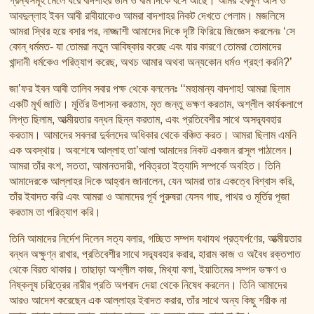
গ্রন্থসমূহ মেলে ধরে বাদশাহর ডান ও বাম দিকে বসে আছে। আমর ইবনুল আস ও
আবদুল্লাহ ইবন আবী রাবীয়াকেও আমরা বাদশাহর নিকট দেখতে পেলাম। মজলিসে
আমরা স্থির হয়ে বসার পর, নাজ্জাশী আমাদের দিকে দৃষ্টি ফিরিয়ে জিজ্ঞেস করলেনঃ ‘সে
কোন্ ধর্মমত- যা তোমরা নতুন আবিষ্কার করেছ এবং যার কারণে তোমরা তোমাদের
খান্দানী ধর্মকেও পরিত্যাগ করেছ, অথচ আমার অথবা অন্যকোন ধর্মও গ্রহণ করনি?’
জা’ফর ইবন আবী তালিব সবার পক্ষ থেকে বললেনঃ ‘‘মহামান্য বাদশাহ! আমরা ছিলাম
একটি মূর্খ জাতি। মূর্তির উপাসনা করতাম, মৃত জন্তু ভক্ষণ করতাম, অশ্লীল কার্যকলাপে
লিপ্ত ছিলাম, আত্মীয়তার বন্ধন ছিন্ন করতাম, এবং প্রতিবেশীর সাথে অসদ্ব্যবহার
করতাম। আমাদের সবলরা দুর্বলদের অধিকার থেকে বঞ্চিত করত। আমরা ছিলাম এমনি
এক অবস্থায়। অবশেষে আল্লাহ তা’আলা আমাদের নিকট একজন রাসূল পাঠালেন।
আমরা তাঁর বংশ, সততা, আমানতদারী, পবিত্রতা ইত্যাদি সম্পর্কে অবহিত। তিনি
আমাদেরকে আল্লাহর দিকে আহ্বান জানালেন, যেন আমরা তার একত্বে বিশ্বাস করি,
তাঁর ইবাদত করি এবং আমরা ও আমাদের পূর্ব পুরুষরা যেসব গাছ, পাথর ও মূর্তির পূজা
করতাম তা পরিত্যাগ করি।
তিনি আমাদের নির্দেশ দিলেন সত্য বলার, গচ্ছিত সম্পদ যথাযথ প্রত্যর্পণের, আত্মীয়তার
বন্ধন অক্ষুণ্ন রাখার, প্রতিবেশীর সাথে সদ্ব্যবহার করার, হারাম কাজ ও অবৈধ রক্তপাত
থেকে বিরত থাকার। তাছাড়া অশ্লীল কাজ, মিথ্যা বলা, ইয়াতিমের সম্পদ ভক্ষণ ও
নিষ্কলূষ চরিত্রের নারীর প্রতি অপবাদ দেয়া থেকে নিষেধ করলেন। তিনি আমাদের
আরও আদেশ করেছেন এক আল্লাহর ইবাদত করার, তাঁর সাথে অন্য কিছু শরীক না