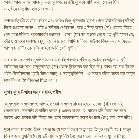
আহ!! আজ আমরা সামান্য ভয়ে কুরআনের বানী লুকিয়ে রাখি অথচ সেদিন ছিল
সাহাবীদের সর্বোচ্চ হারানোর ভয়।
সপ্তম হিজরীতে তাঁরা দু’জন এবং আরও কিছু মুসলমান হাবশা থেকে ইয়াসরিবের (মদীনা)
দিকে রওয়ানা হলেন। তাঁরাও মদীনায় পৌঁছলেন, আর এদিকে রাসূল (সা) খাইবার বিজয়
শেষ করে মদীনায় প্রত্যাবর্তন করলেন। রাসূল (সা) জা’ফরকে দেখে এত খুশী হলেন যে,
তাঁর দু’চোখের মাঝখানে চুমু দিযে বললেনঃ ‘আমি জানিনে, খাইবার বিজয় আর জা’ফরের
আগমণ- দু’টির কোনটির কারণে আমি বেশী খুশী।’
সাধারণভাবে সমগ্র মুসলিম সমাজ এবং বিশেষভাবে গরীব মুসলমানদের আনন্দ ও খুশী
জা’ফরের আগমণে রাসূলুল্লাহর (সা) থেকে বিন্দুমাত্র কম ছিল না। কারণ জা’ফর ছিলেন
গরীব-মিসকীনদের প্রতি ভীষণ দয়ালু ও সহানুভূতিশীল। এ কারণে তাঁকে ডাকা হত আবূল
মাসাকীন বা মিসকীনদের পিতা বলে।
মুতার যুদ্ধ উম্মাহর জন্য ভয়াবহ পরীক্ষা
রসূলুল্লাহ সাল্লাল্লাহু আলাইহি ওয়া সাল্লাম যায়েদ ইবনে হারেছা (রা.) কে এই
সেনাদলের সেনাপতি মনোনীত করেন। এরপর বলেন যে, যায়েদ যদি নিহত হন তবে
জাফর এবং জাফর যদি নিহত হন, তবে আবদুল্লাহ ইবনে রওয়াহা (রা.) হবে সেনাপতি।
মুতা নামক জায়গায় উভয় দলের মধ্যে সংঘর্ষ বেধে অত্যন্ত তিক্ত লড়াই হয়। মাত্র
তিন হাজার মুসলিম সৈন্য দুই লাখ অমুসলিম সৈন্যের সাথে এক অসম যুদ্ধে লিপ্ত