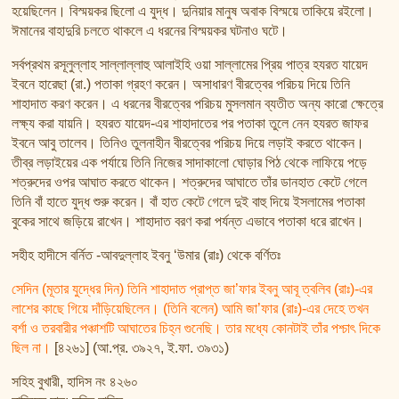
হয়েছিলেন। বিস্ময়কর ছিলো এ যুদ্ধ। দুনিয়ার মানুষ অবাক বিস্ময়ে তাকিয়ে রইলো।
ঈমানের বাহাদুরি চলতে থাকলে এ ধরনের বিস্ময়কর ঘটনাও ঘটে।
সর্বপ্রথম রসূলুল্লাহ সাল্লাল্লাহু আলাইহি ওয়া সাল্লামের প্রিয় পাত্র হযরত যায়েদ
ইবনে হারেছা (রা.) পতাকা গ্রহণ করেন। অসাধারণ বীরত্বের পরিচয় দিয়ে তিনি
শাহাদাত করণ করেন। এ ধরনের বীরত্বের পরিচয় মুসলমান ব্যতীত অন্য কারো ক্ষেত্রে
লক্ষ্য করা যায়নি। হযরত যায়েদ-এর শাহাদাতের পর পতাকা তুলে নেন হযরত জাফর
ইবনে আবু তালেব। তিনিও তুলনাহীন বীরত্বের পরিচয় দিয়ে লড়াই করতে থাকেন।
তীব্র লড়াইয়ের এক পর্যায়ে তিনি নিজের সাদাকালো ঘোড়ার পিঠ থেকে লাফিয়ে পড়ে
শত্রুদের ওপর আঘাত করতে থাকেন। শত্রুদের আঘাতে তাঁর ডানহাত কেটে গেলে
তিনি বাঁ হাতে যুদ্ধ শুরু করেন। বাঁ হাত কেটে গেলে দুই বাহু দিয়ে ইসলামের পতাকা
বুকের সাথে জড়িয়ে রাখেন। শাহাদাত বরণ করা পর্যন্ত এভাবে পতাকা ধরে রাখেন।
সহীহ হাদীসে বর্নিত -আবদুল্লাহ ইবনু ‘উমার (রাঃ) থেকে বর্ণিতঃ
সেদিন (মূতার যুদ্ধের দিন) তিনি শাহাদাত প্রাপ্ত জা’ফার ইবনু আবূ ত্বলিব (রাঃ)-এর
লাশের কাছে গিয়ে দাঁড়িয়েছিলেন। (তিনি বলেন) আমি জা’ফার (রাঃ)-এর দেহে তখন
বর্শা ও তরবারীর পঞ্চাশটি আঘাতের চিহ্ন গুনেছি। তার মধ্যে কোনটাই তাঁর পশ্চাৎ দিকে
ছিল না।
[৪২৬১] (আ.প্র. ৩৯২৭, ই.ফা. ৩৯৩১)
সহিহ বুখারী, হাদিস নং ৪২৬০