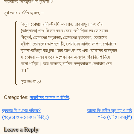
সাহাবীদের আত্মত্যাগ কি বুঝেছে!?
সুরা তওবায় বর্নিত হয়েছে –
“বলুন, তোমাদের নিকট যদি আল্লাহ, তার রাসূল এবং তাঁর
(আল্লাহর) পথে জিহাদ করার চেয়ে বেশী প্রিয় হয় তোমাদের
পিতৃবর্গ, তোমাদের সন্তানরা, তোমাদের ভ্রাতাগণ, তোমাদের
স্ত্রীগণ, তোমাদের আপনগোষ্ঠী, তোমাদের অর্জিত সম্পদ, তোমাদের
ব্যবসা-বাণিজ্য যার মন্দা পড়ার আশংকা কর এবং তোমাদের বাসস্থান
যা তোমরা ভালবাস তবে অপেক্ষা কর আল্লাহ্‌ তাঁর নির্দেশ নিয়ে
আসা পর্যন্ত। আর আল্লাহ ফাসিক সম্প্রদায়কে হেদায়াত দেন
না।”
সুরা তওবা-২৪
Categories:
সাহাবীদের অবদান বা জীবনী
.
Post navigation
ব্যবহার কি বংশের পরিচয়?
আমরা কি হাদীস ভুল ব্যাখা করি
(শত্রুতা ও ভালোবাসার ভিত্তি)
পর্ব-১ (হাদিসে কারচুপি)
Leave a Reply