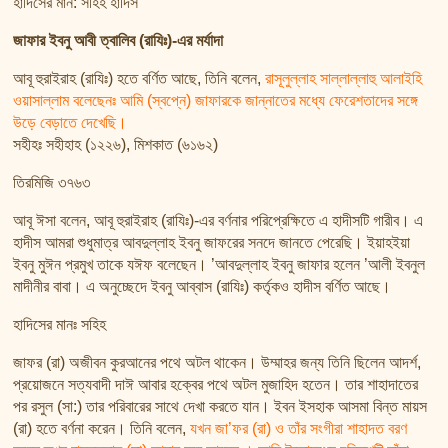
হাদিসের মান: সহিহ হাদিস
জাফার ইবনু আবী ত্বালিব (রাযিঃ)-এর মর্যাদা
আবূ হুরাইরাহ (রাযিঃ) হতে বর্ণিত আছে, তিনি বলেন,
রাসূলুল্লাহ সাল্লাল্লাহু আলাইহি
ওয়াসাল্লাম বলেছেনঃ আমি (স্বপ্নে) জাফারকে জান্নাতের মধ্যে ফেরেশতাদের সঙ্গে
উড়ে বেড়াতে দেখেছি।
সহীহঃ সহীহাহ (১২২৬), মিশকাত (৬১৬২)
তিরমিজি ৩৭৬৩
আবূ ঈসা বলেন, আবূ হুরাইরাহ (রাযিঃ)-এর বর্ণনার পরিপ্রেক্ষিতে এ হাদীসটি গারীব। এ
হাদীস আমরা শুধুমাত্র আবদুল্লাহ ইবনু জাফরের সনদে জানতে পেরেছি। ইয়াহইয়া
ইবনু মুঈন প্রমুখ তাকে যঈফ বলেছেন। ’আবদুল্লাহ ইবনু জাফার হলেন ’আলী ইবনুল
মাদীনীর বাবা। এ অনুচ্ছেদে ইবনু আব্বাস (রাযিঃ) কর্তৃকও হাদীস বর্ণিত আছে।
হাদিসের মানঃ সহিহ
জাফর (রা) অজীবন কুরআনের পথে অটল থাকেন। উম্মাহর জন্য তিনি ছিলেন আদর্শ,
প্রয়োজনে সত্যবাদী দাঈ আবার হক্বের পথে অটল মুজাহিদ হতেন। তার শাহাদাতের
পর রসুল (সা:) তার পরিবারের সাথে দেখা করতে যান। ইবন ইসহাক আসমা বিন্ত মায়স
(রা) হতে বর্ণনা করেন। তিনি বলেন,
যখন জা’ফর (রা) ও তাঁর সংগীরা শাহাদত বরণ