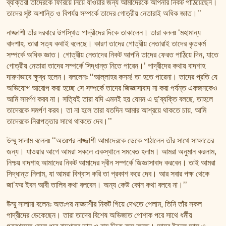
ব্যক্তিরা তাদেরকে ফিরিয়ে নিয়ে যাওয়ার জন্য আমাদেরকে আপনার নিকট পাঠিয়েছেন।
তাদের সৃষ্ট অশান্তি ও বিপর্যয় সম্পর্কে তাদের গোত্রীয় নেতারাই অধিক জ্ঞাত।’’
নাজ্জাশী তাঁর দরবারে উপস্থিত পাদ্রীদের দিকে তাকালেন। তারা বললঃ ‘মহামান্য
বাদশাহ, তারা সত্য কথাই বলেছে। কারণ তাদের গোত্রীয় নেতারাই তাদের কৃতকর্ম
সম্পর্কে অধিক জ্ঞাত। গোত্রীয় নেতাদের নিকট আপনি তাদের ফেরত পাঠিয়ে দিন, যাতে
গোত্রীয় নেতারা তাদের সম্পর্কে সিদ্ধান্ত নিতে পারেন।’ পাদ্রীদের কথায় বাদশাহ
দারুণভাবে ক্ষুব্ধ হলেন। বললেনঃ ‘‘আল্লাহর কসম! তা হতে পারেনা। তাদের প্রতি যে
অভিযোগ আরোপ করা হচ্ছে সে সম্পর্কে তাদের জিজ্ঞাসাবাদ না করা পর্যন্ত একজনকেও
আমি সমর্পণ করব না। সত্যিই তারা যদি এমনই হয় যেমন এ দু’ব্যক্তি বলছে, তাহলে
তাদেরকে সমর্পণ করব। তা না হলে তারা যতদিন আমার আশ্রয়ে থাকতে চায়, আমি
তাদেরকে নিরাপত্তার সাথে থাকতে দেব।’’
উম্মু সালাম বলেনঃ ‘‘অতঃপর নাজ্জাশী আমাদেরকে ডেকে পাঠালেন তাঁর সাথে সাক্ষাতের
জন্য। যাওয়ার আগে আমরা সকলে একস্থানে সমবেত হলাম। আমরা অনুমান করলাম,
নিশ্চয় বাদশাহ আমাদের নিকট আমাদের দ্বীন সম্পর্কে জিজ্ঞাসাবাদ করবেন। তাই আমরা
সিদ্ধান্ত নিলাম, যা আমরা বিশ্বাস করি তা প্রকাশ করে দেব। আর সবার পক্ষ থেকে
জা’ফর ইবন আবী তালিব কথা বলবেন। অন্য কেউ কোন কথা বলবে না।’’
উম্মু সালামা বলেনঃ অতঃপর নাজ্জাশীর নিকট গিয়ে দেখতে পেলাম, তিনি তাঁর সকল
পাদ্রীদের ডেকেছেন। তারা তাদের বিশেষ অভিজাত পোশাক পরে সাথে ধর্মীয়