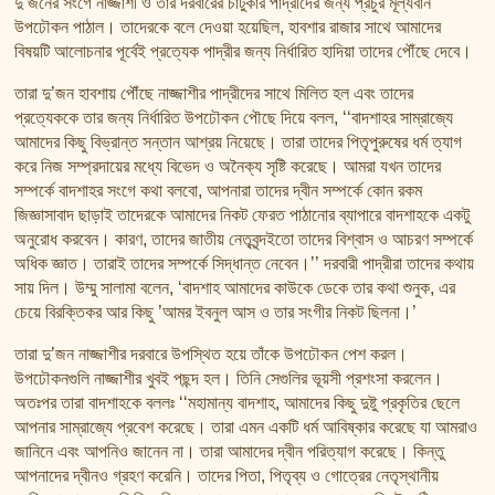
দু’জনের সংগে নাজ্জাশী ও তার দরবারের চাটুকার পাদ্রীদের জন্য প্রচুর মূল্যবান
উপঢৌকন পাঠাল। তাদেরকে বলে দেওয়া হয়েছিল, হাবশার রাজার সাথে আমাদের
বিষয়টি আলোচনার পূর্বেই প্রত্যেক পাদ্রীর জন্য নির্ধারিত হাদিয়া তাদের পৌঁছে দেবে।
তারা দু’জন হাবশায় পৌঁছে নাজ্জাশীর পাদ্রীদের সাথে মিলিত হল এবং তাদের
প্রত্যেককে তার জন্য নির্ধারিত উপঢৌকন পৌছে দিয়ে বলল, ‘‘বাদশাহর সাম্রাজ্যে
আমাদের কিছু বিভ্রান্ত সন্তান আশ্রয় নিয়েছে। তারা তাদের পিতৃপুরুষের ধর্ম ত্যাগ
করে নিজ সম্প্রদায়ের মধ্যে বিভেদ ও অনৈক্য সৃষ্টি করেছে। আমরা যখন তাদের
সম্পর্কে বাদশাহর সংগে কথা বলবো, আপনারা তাদের দ্বীন সম্পর্কে কোন রকম
জিজ্ঞাসাবাদ ছাড়াই তাদেরকে আমাদের নিকট ফেরত পাঠানোর ব্যাপারে বাদশাহকে একটু
অনুরোধ করবেন। কারণ, তাদের জাতীয় নেতৃবৃন্দইতো তাদের বিশ্বাস ও আচরণ সম্পর্কে
অধিক জ্ঞাত। তারাই তাদের সম্পর্কে সিদ্ধান্ত নেবেন।’’ দরবারী পাদ্রীরা তাদের কথায়
সায় দিল। উম্মু সালামা বলেন, ‘বাদশাহ আমাদের কাউকে ডেকে তার কথা শুনুক, এর
চেয়ে বিরক্তিকর আর কিছু ’আমর ইবনুল আস ও তার সংগীর নিকট ছিলনা।’
তারা দু’জন নাজ্জাশীর দরবারে উপস্থিত হয়ে তাঁকে উপঢৌকন পেশ করল।
উপঢৌকনগুলি নাজ্জাশীর খুবই পছন্দ হল। তিনি সেগুলির ভূয়সী প্রশংসা করলেন।
অতঃপর তারা বাদশাহকে বললঃ ‘‘মহামান্য বাদশাহ, আমাদের কিছু দুষ্টু প্রকৃতির ছেলে
আপনার সাম্রাজ্যে প্রবেশ করেছে। তারা এমন একটি ধর্ম আবিষ্কার করেছে যা আমরাও
জানিনে এবং আপনিও জানেন না। তারা আমাদের দ্বীন পরিত্যাগ করেছে। কিন্তু
আপনাদের দ্বীনও গ্রহণ করেনি। তাদের পিতা, পিতৃব্য ও গোত্রের নেতৃস্থানীয়