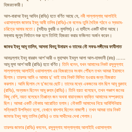
তাফসির ফি জিলালিল কোরআন
হিজরতকারী।
শায়খ আহমদ মুসা জিবরীলের বই সমূহ
আল-বারাআ ইবনু আযিব (রাযিঃ) হতে বর্ণিত আছে যে,
নবী সাল্লাল্লাহু আলাইহি
ওয়াসাল্লাম জাফার ইবনু আবী তলিব (রাযিঃ)-কে বলেনঃ তুমি দৈহিক গঠনে ও স্বভাব-
চরিত্রে আমার মতো।
(সহীহঃ বুখারী ও মুসলিম)। এ হাদীসে একটি ঘটনা আছে।
মক্কায় জুলুম নির্যাতন শুরু হলে তিনিই হিজরত করার ফজিলত অর্জন করেন।
জাফর ইবনু আবূ তালিব, আসমা বিনতু উমায়স ও তাদের নৌ সফর-সঙ্গীদের ফাযীলাত
আবদুল্লাহ ইবনু বাররাদ আশ’আরী ও মুহাম্মাদ ইবনুল আলা আল-হামদানী (রহঃ) ……
আবূ মূসা আশ’আরী (রাযিঃ) হতে বর্ণিত।
তিনি বলেন, যখন আমাদের নিকট রসূলুল্লাহ
সাল্লাল্লাহু আলাইহি ওয়াসাল্লাম এর হিজরাতের সংবাদ পৌঁছল তখন আমরা ইয়ামানে
ছিলাম। তারপর আমি ও আমার দু’ ভাই তার নিকট মিলিত হওয়ার জন্য হিজরাত
করলাম। আমি ছিলাম সে দু’জনের ছোট। তাদের মধ্যে একজনের নাম ছিল আবূ বুরদাহ
(রাযিঃ), অন্যজন ছিলেন আবূ রুহম (রাযিঃ)। তিনি হয়ত বলেছেন, তখন পঞ্চাশ জনের
কিছু বেশি, নয়ত বলেছেন তিপ্পান্ন জন অথবা বায়ান্নজন ব্যক্তি আমাদের সম্প্রদায়ে
ছিল। আমরা একটি নৌকায় আরোহিত হলাম। নৌকাটি আমাদের নিয়ে আবিসিনিয়ায়
সন্নিকটে উপস্থিত হলো, যেখানে বাদশাহ ছিলেন নাজাশী। তখন আমরা তার নিকট
জাফার ইবনু আবূ তালিব (রাযিঃ) ও তার সাথীদের দেখা পেলাম।
তারপর জাফার (রাযিঃ) বললেন, রসূলুল্লাহ সাল্লাল্লাহু আলাইহি ওয়াসাল্লাম