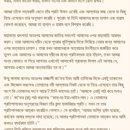
করার, নামায কায়েম করার, যাকাত দানের এবং রমযান মাসে রোযা রাখার।
আমরা তাঁকে সত্যবাদী জেনে তাঁর প্রতি ঈমান এনেছি এবং আল্লাহর কাছ থেকে যা কিছু
নিয়ে এসেছেন তার অনুসরণ করেছি। সুতরাং যা তিনি আমাদের জন্য হালাল এবং হারাম
ঘোষণা করেছেন, আমরা তা হালাল ও হারাম বলে বিশ্বাস করেছি।
মহামান্য বাদশাহ! অতঃপর আমাদের জাতির সকলেই আমাদের ওপর বাড়াবাড়ি আরম্ভ
করল। তারা আমাদের দ্বীন থেকে পুনরায় মূর্তিপূজার দিকে ফিরিয়ে নেয়ার জন্য আমাদের
ওপর অত্যাচার চালাল। তারা যখন আমাদেরকে অত্যাচার উৎপীড়নে জর্জরিত করে
তুলল এবং আমাদের ও আমাদের দ্বীনের মধ্যে প্রতিবন্ধক হয়ে দাঁড়াল, তখন আমরা
অন্য কোথাও না গিয়ে আপনার এখানেই আসাকেই প্রাধান্য দিলাম এই আশায় যে,
আপনার এখানে আমরা অত্যাচারিত হব না।’’
উম্মু সালামা বলেনঃ অতঃপর নাজ্জাশী জা’ফর ইবন আবী তালিবের দিকে একটু তাকালেন
এবং জিজ্ঞেস করলেনঃ তোমাদের নবী আল্লাহর নিকট থেকে যা নিয়ে এসেছেন তার কিছু
অংশ কি তোমাদের সংগে আছে? তিনি বললেনঃ হ্যাঁ। ‘আমাকে একটু পাঠ করে শুনাও
তো।’ জা’ফর (রা) পাঠ করলেনঃ ‘‘কাফ্-হা-ইয়া-আইন-সাদ। এ তোমাদের
প্রতিপালকের অনুগ্রহের বিবরণ তাঁর বান্দা যাকারিয়ার প্রতি। যখন সে তার
প্রতিপালককে আহ্বান করেছিল গোপনে। সে বলেছিল, ‘আমার অস্থি দুর্বল হয়েছে,
বার্ধক্যে আমার মস্তক সাদা হয়েছে; হে আমার প্রতিপালক! তোমাকে আহ্বান করে আমি
কখনও ব্যর্থকাম হইনি।’’
এভাবে তিনি পবিত্র কুরআনের সূরা মরিয়মের প্রথম অংশ পাঠ করে শুনালেন।