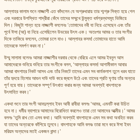
আল্লাহর কালাম শুনে নাজ্জাশী এত কাঁদলেন যে অশ্রুধারায় তার শ্মশ্রু সিক্ত হয়ে গেল
এবং দরবারে উপস্থিত পাদ্রীরা কেঁদে তাদের সম্মুখে উন্মুক্ত ধর্মগ্রন্থসমূহ ভিজিয়ে
দিল। কিছুটা শান্ত হয়ে নাজ্জাশী বললেনঃ ‘তোমাদের নবী যা নিয়ে এসেছেন এবং তাঁর
পূর্বে ঈসা (আ) যা নিয়ে এসেছিলেন উভয়ের উৎস এক। অতঃপর আমর ও তার সংগীর
দিকে তাকিয়ে বললেন, তোমরা চলে যাও। আল্লাহর কসম! তোমাদের হাতে আমি
তাদেরকে সমর্পণ করব না।’
উম্মু সালামা বলেনঃ আমরা নাজ্জাশীর দরবার থেকে বেরিয়ে এলে আমর ইবনুল আস
আমাদেরকে শুনিয়ে শুনিয়ে তার সংগীকে বলল, ‘আল্লাহর কসম! আগামীকাল আবার
আমরা বাদশাহর নিকট আসব এবং তাঁর নিকটে তাদের এমন সব কার্যকলাপ তুলে ধরব যাতে
তাঁর হৃদয়ে হিংসার আগুন দাউ দাউ করে জ্বলে উঠে এবং তাদের প্রতি ঘৃণায় তাঁর অন্তর
পূর্ণ হয়ে যায়। তাদেরকে সম্পূর্ণ উৎখাত করার জন্য আমরা অবশ্যই বাদশাহকে
উৎসাহিত করব।’
একথা শুনে তার সংগী আবদুল্লাহ ইবন আবী রাবীয়া বললঃ ‘আমর, এমনটি করা উচিত
হবে না। ধর্মীয় ব্যাপারে আমাদের বিরোধিতা করলেও তারা তো আমাদের আত্মীয়।’ আমর
বললঃ ‘তুমি রাখ তো এসব কথা। আমি অবশ্যই বাদশাহকে এমন সব কথা অবহিত করব
যা তাদের অন্তরকে কাঁপিয়ে তুলবে। বাদশাহকে আমি বলবঃ তারা মনে করে ঈসা ইবন
মরিয়ম অন্যদের মতই একজন বান্দা।’