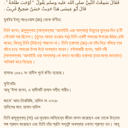
فَقَالَ سَمِعْتُ النَّبِيَّ صلى الله عليه وسلم يَقُولُ ‏ “‏ أَوْجَبَ طَلْحَةُ ‏”‏ ‏.‏
قَالَ أَبُو عِيسَى هَذَا حَدِيثٌ حَسَنٌ صَحِيحٌ غَرِيبٌ ‏.‏
যুবাইর ইবনু আও্‌ওয়াম (রাঃ) থেকে বর্ণিতঃ:
তিনি বলেন, রাসুলুল্লাহ (সাল্লাল্লাহু ‘আলাইহি ওয়া সাল্লাম) উহূদের যুদ্ধের দিন দু’টি
লৌহবর্ম পরা ছিলেন। (যুদ্ধে আহত হওয়ার পর) তিনি একটি পাথরের উপরের ঊঠার চেষ্টা
করেন, কিন্তু তিনি (উঠতে) পারলেন না। তিনি ত্বালহা (রাঃ)-কে তাঁর নিচে বসিয়ে তার
কাঁধে চড়ে পাথরের উপর উঠে অবস্থান করেন। বর্ণানাকারী বলেন, আমি নবী
(সাল্লাল্লাহু ‘আলাইহি ওয়া সাল্লাম)-কে বলতে শুনেছিঃ ত্বালহা (তার জন্য জান্নাত)
অনিবার্য করে নিয়েছে।
হাসানঃ ১৬৯২ নং হাদীস পূর্বে বর্ণিত হয়েছে।
ফুটনোটঃ
আবূ ‘ঈসা বলেন, এ হাদীসটি হাসান সহীহ গারীব।
জামে’ আত-তিরমিজি, হাদিস নং ৩৭৩৮
হাদিসের মান: হাসান হাদিস
তিনি রাসূলুল্লাহ্ (সা) এর সুহবাত-সান্নিধ্যে জীবন যাপন করেছেন এবং তাকে উত্তম
সঙ্গ প্রদান করেছেন এবং তিনি তাঁর প্রতি সন্তুষ্ট অবস্থায় ওফাত প্রাপ্ত হন। আবূ