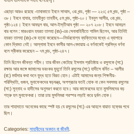
যাহাবি হাদিসটিকে সহীহ বলেছেন]।
এছাড়া আরও রয়েছে -তাবাকাতে ইবনে সাআদ, ৩য় খন্ড, পৃষ্ঠা — ২২৩; ৫ম খন্ড, পৃষ্ঠা –
৩৮। ইবনে হাযার, তাহযীবুত তাহযীব, ৫ম খন্ড, পৃষ্ঠা-২০। ইবনুল আসীর, ৩য় খন্ড,
পৃষ্ঠা-১২৪। ইবনে আবদুল বার, আল-ইস্তীআব পৃষ্ঠা — ২০৭ ২০৮। ইবনে আবদুল
বার বলেন : মারওয়ান হযরত তালহা (রাঃ)-এর সেনাবাহিনীতে শামিল ছিলেন, আর তিনিই
হযরত তালহা (রাঃ)-কে হত্যা করেছেন—নির্ভরযোগ্য ব্যক্তিদের মধ্যে এ ব্যাপারে
কোন দ্বিমত নেই। আল্লামা ইবনে কাসীর আল-বেদায়ায় এ বর্ণনাকেই প্রসিদ্ধ বর্ণনা
বলে স্বীকার করেছেন – ৭ম খন্ড, পৃষ্ঠা-২৪৭।
তিনি ছিলেন জীবন্ত শহীদ। তার জীবন কেটেছে ইসলাম প্রতিষ্ঠায় ও রসুলকে (সা:)
রক্ষায় আর জঙ্গে জামালের ভয়ংকর মুহূর্তে তিনি রসুলের (সা:) হাদীসে বর্নিত – আলীর
(রা:) মর্যাদার কথা শুনে যুদ্ধ হতে বিরত হোন। এটাই আমাদের জন্য শিক্ষনীয়-
পরিস্থিতি, গুজব, মুনাফেকদের ষড়যন্ত্র, অপপ্রচার যতই হোক না কেন সবসময় রসুলের
(সা:) সুন্নাহ ও হাদীসের অনুসরণ করতে হবে। আর কাফেরদের হতে মুসলিমদের বড়
শত্রু হল মুনাফেকরা। তারা চায় মুসলিমরা পরস্পর লড়াই করে দুর্বল হোক।
তার শাহাদাতে অনেকের কাছে স্পষ্ট হয় যে রসুলের (সা:) এর আহলে বায়াত হক্বের পথে
ছিল।
Categories:
সাহাবীদের অবদান বা জীবনী
.