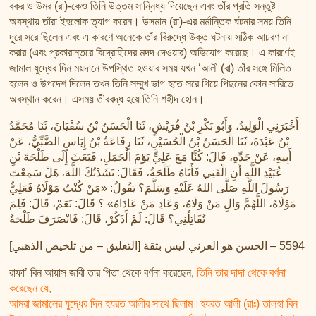
বকর ও উমর (রা)-কেও তিনি উত্তম সান্নিধ্য দিয়েছেন এবং তাঁর প্রতি সন্তুষ্ট
অবস্থায় তাঁরা ইহলোক ত্যাগ করেন। উসমান (রা)-এর মর্মান্তিক ঘটনার সময় তিনি
দূরে সরে ছিলেন এবং এ কারণে অনেকে তাঁর বিরুদ্ধে উক্ত ঘটনায় সঠিক আচরণ না
করার (এবং প্রকারান্তরে বিদ্রোহীদের মদদ দেওয়ার) অভিযোগ করেছে। এ কারণেই
জামাল যুদ্ধের দিন ময়দানে উপস্থিত হওয়ার সময় যখন ‘আলী (রা) তাঁর সঙ্গে মিলিত
হলেন ও উপদেশ দিলেন তখন তিনি সম্মুখ ভাগ হতে সরে গিয়ে পিছনের কোন সারিতে
অবস্থান করেন। এসময় তীরবদ্ধ হয়ে তিনি শহীদ হোন।
أَخْبَرَنِي الْوَلِيدُ، وَأَبُو بَكْرِ بْنُ قُرَيْشٍ، ثَنَا الْحَسَنُ بْنُ سُفْيَانَ، ثَنَا مُحَمَّدُ
بْنُ عَبْدَةَ، ثَنَا الْحَسَنُ بْنُ الْحُسَيْنِ، ثَنَا رِفَاعَةُ بْنُ إِيَاسٍ الضَّبِّيُّ، عَنْ
أَبِيهِ، عَنْ جَدِّهِ، قَالَ: كُنَّا مَعَ عَلِيٍّ يَوْمَ الْجَمَلِ، فَبَعَثَ إِلَى طَلْحَةَ بْنِ
عُبَيْدِ اللَّهِ أَنِ الْقَنِي فَأَتَاهُ طَلْحَةُ، فَقَالَ: نَشَدْتُكَ اللَّهَ، هَلْ سَمِعْتَ
رَسُولَ اللَّهِ صَلَّى اللهُ عَلَيْهِ وَسَلَّمَ؟ يَقُولُ: «مَنْ كُنْتُ مَوْلَاهُ فَعَلِيٌّ
مَوْلَاهُ، اللَّهُمَّ وَالِ مَنْ وَلَاهُ، وَعَادِ مَنْ عَادَاهُ» ؟ قَالَ: نَعَمْ، قَالَ: فَلِمَ
تُقَاتِلُنِي؟ قَالَ: لَمْ أَذَكُرْ، قَالَ: فَانْصَرَفَ طَلْحَةُ
[التعليق – من تلخيص الذهبي] 5594 – الحسن هو العرني ليس بثقة
রাফা’ বিন আয়াস জাবী তার পিতা থেকে বর্ণনা করেছেন,
তিনি তার দাদা থেকে বর্ণনা
করেছেন যে,
আমরা জামালের যুদ্ধের দিন হযরত আলীর সাথে ছিলাম।হযরত আলী (রাঃ) তালহা বিন