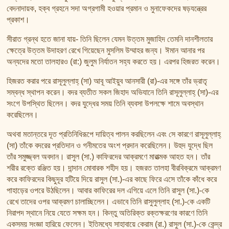
তাফসির ফি জিলালিল কোরআন
বেদনাদায়ক, হক্ব গ্রহনে সদা অগ্রগামী হওয়ার প্রমান ও মুনাফেকদের ষড়যন্ত্রের
শায়খ আহমদ মুসা জিবরীলের বই সমূহ
প্রকাশ।
সীরাত গ্রন্থ হতে জানা যায়- তিনি ছিলেন যেমন উত্তম মুজাহিদ তেমনি দানশীলতার
ক্ষেত্রে উত্তম উদাহরণ রেখে গিয়েছেন মুসলিম উম্মাহর জন্য। ঈমান আনার পর
অন্যদের মতো তালহারও (রা:) জুলুম নির্যাতন সহ্য করতে হয়। এরপর হিজরত করেন।
হিজরত করার পরে রাসূলুল্লাহ্ (সা) আবূ আইয়ুব আনসারী (রা)-এর সঙ্গে তাঁর ভ্রাতৃ
সম্বন্ধ স্থাপন করেন। বদর ব্যতীত সকল জিহাদ অভিযানে তিনি রাসূলুল্লাহ্ (সা)-এর
সংগে উপস্থিত ছিলেন। বদর যুদ্ধের সময় তিনি ব্যবসা উপলক্ষে শামে অবস্থান
করেছিলেন।
অথবা মতান্তরে দূত প্রতিনিধিরূপে দায়িত্ব পালন করছিলেন এবং সে কারণে রাসূলুল্লাহ্
(সা) তাঁকে বদরের প্রতিদান ও গনীমতের অংশ প্রদান করেছিলেন। উহুদ যুদ্ধে ছিল
তাঁর সমুজ্জ্বল অবদান। রাসুল (সা.) কাফিরদের আক্রমণে মারাত্মক আহত হন। তাঁর
শরীর রক্তে রঞ্জিত হয়। দান্দান মোবারক শহীদ হয়। হজরত তালহা বীরবিক্রমে আক্রমণ
করে কাফিরদের কিছুদূর হটিয়ে দিয়ে রাসুল (সা.)-এর কাছে ফিরে এসে তাঁকে কাঁধে করে
পাহাড়ের ওপরে উঠছিলেন। আবার কাফিরের দল এগিয়ে এলে তিনি রাসুল (সা.)-কে
রেখে তাদের ওপর আক্রমণ চালাচ্ছিলেন। এভাবে তিনি রাসুলুল্লাহ (সা.)-কে একটি
নিরাপদ স্থানে নিয়ে যেতে সক্ষম হন। কিন্তু অতিরিক্ত রক্তক্ষরণের কারণে তিনি
একসময় সংজ্ঞা হারিয়ে ফেলেন। ইতিমধ্যে সাহাবায়ে কেরাম (রা.) রাসুল (সা.)-কে কেন্দ্র