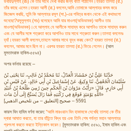
উবায়দুল্লাহ (রাঃ) কে তার সাথে দেখা করার জন্য বার্তা পাঠালেন।হযরত তালহা (রা.)
তাঁর কাছে এলেন।হযরত আলী (রা.) বললেন,আমি তোমাকে আল্লাহর কসম করে
জিজ্ঞেস করছি, তুমি কি আল্লাহর রসূল (সা.)-এর পবিত্র জবান থেকে এই কথাগুলো
শুনেছো?রসুলুল্লাহ (সাঃ) বলেছেন আমি যার মাওলা(অভিভাবক) আলীও তার
মাওলা(অভিভাবক)।হে আল্লাহ যে আলীকে সাহায্য করে আপনিও তাকে সাহায্য করুন
এবং যে আলীর সঙ্গে শত্রুতা করে আপনিও তার সাথে শত্রুতা করুন।তালহা বললেনঃ
হ্যাঁ।হযরত আলী বললেন,তাহলে আমার সাথে যুদ্ধ করছ কেন? হযরত তালহা (রা.)
বললেন, আমার মনে ছিল না। এরপর হযরত তালহা (রা.) ফিরে গেলেন।
(আল
মুসতাদরাক হাকিম-৫৫৯৪)
অপর বর্ননায় রয়েছে –
حَدَّثَنَا عَلِيُّ بْنُ حَمْشَاذَ الْعَدْلُ، ثَنَا مُحَمَّدُ بْنُ غَالِبٍ، ثَنَا يَحْيَى بْنُ
سُلَيْمَانَ الْجُعْفِيُّ، ثَنَا وَكِيعٌ، عَنْ إِسْمَاعِيلَ بْنِ أَبِي خَالِدٍ، عَنْ قَيْسِ بْنِ
أَبِي حَازِمٍ، قَالَ: «رَأَيْتُ مَرْوَانَ بْنَ الْحَكَمِ حِينَ رُمِيَ طَلْحَةُ بْنُ عُبَيْدِ
اللَّهِ يَوْمَئِذٍ فَوَقَعَ فِي رُكْبَتِهِ فَمَا زَالَ يُسَبِّحُ إِلَى أَنْ مَاتَ»
[التعليق – من تلخيص الذهبي] 5591 – صحيح
কায়স বিন হাযিম বর্ণনা করেন:
“আমি মারওয়ান বিন হাকামকে দেখেছি তালহা কে তীর
দ্বারা আঘাত করতে, যা তার হাঁটুতে বিদ্ধ হয় এবং তিনি শেষ পর্যন্ত মহান আল্লাহর
প্রশংসা করতে করতে ইন্তিকাল করেন।
[মুসতাদরাক হাকিম: ৫৫৯১, ইমাম হাকিম এবং