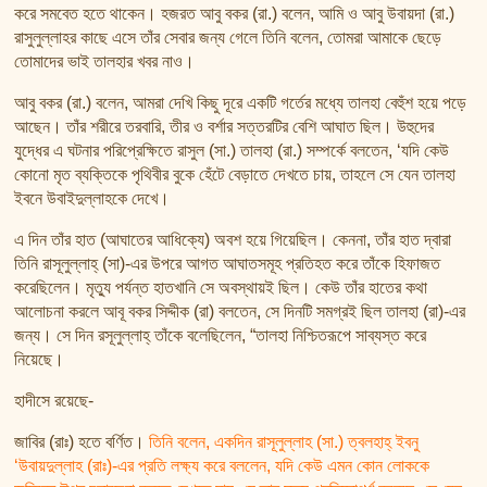
করে সমবেত হতে থাকেন। হজরত আবু বকর (রা.) বলেন, আমি ও আবু উবায়দা (রা.)
রাসুলুল্লাহর কাছে এসে তাঁর সেবার জন্য গেলে তিনি বলেন, তোমরা আমাকে ছেড়ে
তোমাদের ভাই তালহার খবর নাও।
আবু বকর (রা.) বলেন, আমরা দেখি কিছু দূরে একটি গর্তের মধ্যে তালহা বেহুঁশ হয়ে পড়ে
আছেন। তাঁর শরীরে তরবারি, তীর ও বর্শার সত্তরটির বেশি আঘাত ছিল। উহুদের
যুদ্ধের এ ঘটনার পরিপ্রেক্ষিতে রাসুল (সা.) তালহা (রা.) সম্পর্কে বলতেন, ‘যদি কেউ
কোনো মৃত ব্যক্তিকে পৃথিবীর বুকে হেঁটে বেড়াতে দেখতে চায়, তাহলে সে যেন তালহা
ইবনে উবাইদুল্লাহকে দেখে।
এ দিন তাঁর হাত (আঘাতের আধিক্যে) অবশ হয়ে গিয়েছিল। কেননা, তাঁর হাত দ্বারা
তিনি রাসূলুল্লাহ্ (সা)-এর উপরে আগত আঘাতসমূহ প্রতিহত করে তাঁকে হিফাজত
করেছিলেন। মৃত্যু পর্যন্ত হাতখানি সে অবস্থায়ই ছিল। কেউ তাঁর হাতের কথা
আলোচনা করলে আবূ বকর সিদ্দীক (রা) বলতেন, সে দিনটি সমগ্রই ছিল তালহা (রা)-এর
জন্য। সে দিন রসূলুল্লাহ্ তাঁকে বলেছিলেন, “তালহা নিশ্চিতরূপে সাব্যস্ত করে
নিয়েছে।
হাদীসে রয়েছে-
জাবির (রাঃ) হতে বর্ণিত।
তিনি বলেন, একদিন রাসূলুল্লাহ (সা.) ত্বলহাহ্ ইবনু
‘উবায়দুল্লাহ (রাঃ)-এর প্রতি লক্ষ্য করে বললেন, যদি কেউ এমন কোন লোককে