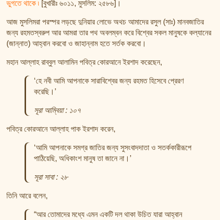
ভুগতে থাকে ৷
[বুখারীঃ ৬০১১, মুসলিম: ২৫৮৬]।
আজ মুসলিমরা পরস্পর লড়ছে দুনিয়ার লোভে অথচ আমাদের রসুল (সাঃ) মানবজাতির
জন্য রহমতস্বরুপ আর আমরা তার পথ অবলম্বন করে বিশ্বের সকল মানুষকে কল্যানের
(জান্নাত) আহ্বান করবো ও জাহান্নাম হতে সর্তক করবো।
মহান আল্লাহ রাব্বুল আলামিন পবিত্র কোরআনে ইরশাদ করেছেন,
‘হে নবী আমি আপনাকে সারাবিশ্বের জন্য রহমত হিসেবে প্রেরণ
করেছি।’
সূরা আম্বিয়া : ১০৭
পবিত্র কোরআনে আল্লাহ পাক ইরশাদ করেন,
‘আমি আপনাকে সমগ্র জাতির জন্য সুসংবাদদাতা ও সতর্ককারীরূপে
পাঠিয়েছি, অধিকাংশ মানুষ তা জানে না।’
সূরা সাবা : ২৮
তিনি আরে বলেন,
“আর তোমাদের মধ্যে এমন একটি দল থাকা উচিত যারা আহ্বান