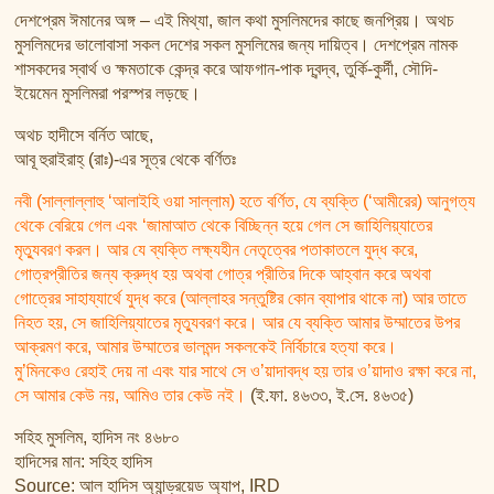
তাফসির ফি জিলালিল কোরআন
দেশপ্রেম ঈমানের অঙ্গ – এই মিথ্যা, জাল কথা মুসলিমদের কাছে জনপ্রিয়। অথচ
শায়খ আহমদ মুসা জিবরীলের বই সমূহ
মুসলিমদের ভালোবাসা সকল দেশের সকল মুসলিমের জন্য দায়িত্ব। দেশপ্রেম নামক
শাসকদের স্বার্থ ও ক্ষমতাকে কেন্দ্র করে আফগান-পাক দ্বন্দ্ব, তুর্কি-কুর্দী, সৌদি-
ইয়েমেন মুসলিমরা পরস্পর লড়ছে।
অথচ হাদীসে বর্নিত আছে,
আবূ হুরাইরাহ্ (রাঃ)-এর সূত্র থেকে বর্ণিতঃ
নবী (সাল্লাল্লাহু ‘আলাইহি ওয়া সাল্লাম) হতে বর্ণিত, যে ব্যক্তি (‘আমীরের) আনুগত্য
থেকে বেরিয়ে গেল এবং ‘জামাআত থেকে বিচ্ছিন্ন হয়ে গেল সে জাহিলিয়্যাতের
মৃত্যুবরণ করল। আর যে ব্যক্তি লক্ষ্যহীন নেতৃত্বের পতাকাতলে যুদ্ধ করে,
গোত্রপ্রীতির জন্য ক্রুদ্ধ হয় অথবা গোত্র প্রীতির দিকে আহ্বান করে অথবা
গোত্রের সাহায্যার্থে যুদ্ধ করে (আল্লাহর সন্তুষ্টির কোন ব্যাপার থাকে না) আর তাতে
নিহত হয়, সে জাহিলিয়্যাতের মৃত্যুবরণ করে। আর যে ব্যক্তি আমার উম্মাতের উপর
আক্রমণ করে, আমার উম্মাতের ভালমন্দ সকলকেই নির্বিচারে হত্যা করে।
মু’মিনকেও রেহাই দেয় না এবং যার সাথে সে ও’য়াদাবদ্ধ হয় তার ও’য়াদাও রক্ষা করে না,
সে আমার কেউ নয়, আমিও তার কেউ নই।
(ই.ফা. ৪৬৩৩, ই.সে. ৪৬৩৫)
সহিহ মুসলিম, হাদিস নং ৪৬৮০
হাদিসের মান: সহিহ হাদিস
Source: আল হাদিস অ্যান্ড্রয়েড অ্যাপ, IRD