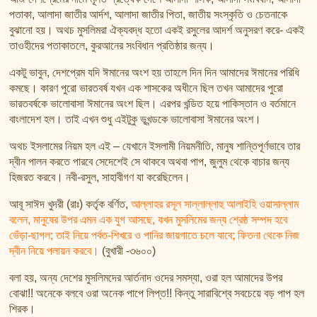
পতাকা, আলাদা জাতীর আর্দশ, আলাদা জাতীর পিতা, জাতীয় সংস্কৃতি ও চেতনাকে
বুঝানো হয়। অথচ মুসলিমরা ঐক্যবদ্ধ হতো একই রসুলের আদর্শ অনুসরণ করে- একই
তাওহীদের পতাকাতলে, কুরআনের সংবিধান প্রতিষ্ঠার জন্য।
একটু ভাবুন, দেশপ্রেম যদি ঈমানের অংশ হয় তাহলে দিন দিন আমাদের ঈমানের পরিধি
কমছে। কারণ পুরো ভারতবর্ষ যখন এক শাসকের অধীনে ছিল তখন আমাদের পুরো
ভারতবর্ষকে ভালোবাসা ঈমানের অংশ ছিল। এরপর খন্ডিত হয়ে পাকিস্তান ও বর্তমানে
বাংলাদেশ হল। তাই এখন শুধু এইটুকু ভূখন্ডকে ভালোবাসা ঈমানের অংশ।
অথচ ইসলামের নিয়ম হল এই – যেখানে ইসলামী নিয়মনীতি, মানুষ শান্তিপূর্ণভাবে তার
দ্বীন পালন করতে পারবে সেদেশেই সে থাকবে অথবা পাপ, জুলুম থেকে বাচার জন্য
হিজরত করবে। নবী-রসুল, সাহাবীগণ যা করেছিলেন।
আবূ সাঈদ খুদরী (রাঃ) কর্তৃক বর্ণিত,
আল্লাহর রসূল সাল্লাল্লাহু আলাইহি ওয়াসাল্লাম
বলেন, মানুষের উপর এমন এক যুগ আসছে, যখন মুসলিমের জন্য শ্রেষ্ঠ সম্পদ হবে
ভেঁড়া-ছাগল; তাই নিয়ে পর্বত-শিখরে ও পানির জায়গাতে চলে যাবে; ফিতনা থেকে নিজ
দ্বীন নিয়ে পলায়ন করবে।
(বুখারী -৩৬০০)
বলা হয়, অন্য দেশের মুসলিমদের আর্তনাদ ওদের সমস্যা, ওরা হল আমাদের উপর
বোঝা!! অনেকে বলবে ওরা অনেক পাপে লিপ্ত!! কিন্তু সারাবিশ্বে সবচেয়ে বড় পাপ হল
শিরক।