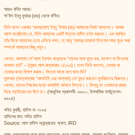
আরও বর্নিত আছে-
সা’ঈদ ইব্‌নু যুবায়র (রহঃ) থেকে বর্ণিতঃ
তিনি বলেন একবার ‘আবদুল্লাহ ইব্‌নু ‘উমার (রাঃ) আমাদের নিকট আসলেন। আমরা
আশা করেছিলাম যে, তিনি আমাদের একটি উত্তম হাদীস বর্ণনা করবেন। এক ব্যক্তি
তাঁর দিকে আমাদের চেয়ে এগিয়ে বলল, হে আবূ ‘আবদুর রহমান! ফিত্‌নার সময় যুদ্ধ করা
সম্পর্কে আমাদের কিছু বলুন।
কেননা, আল্লাহ তা’আলা ইরশাদ করেছেনঃ “তাদের সঙ্গে যুদ্ধ কর, যতক্ষণ না ফিত্‌নার
অবসান ঘটে” – (সূরাহ আল-বাক্কারাহ ২/১৯৩)। তখন তিনি বললেন, তোমার মা
তোমার জন্য বিলাপ করুক। ফিত্‌না কাকে বলে জান কি?
মুহাম্মাদ (সাল্লাল্লাহু ‘আলাইহি ওয়া সাল্লাম) তো যুদ্ধ করতেন মুশরিকদের বিরুদ্ধে।
কেননা, তাদের শিরকের মধ্যে থাকাটাই আসলে ফিত্‌না।। কিন্তু তা তোমাদের রাজ্য
নিয়ে লড়াইয়ের মত ছিল না।
(আধুনিক প্রকাশনী- ৬৬০০, ইসলামিক ফাউন্ডেশন-
৬৬১৪)
সহিহ বুখারী, হাদিস নং ৭০৯৫
হাদিসের মান: সহিহ হাদিস
Source: আল হাদিস অ্যান্ড্রয়েড অ্যাপ, IRD
আজ দেশপ্রেমের নামে মূলত প্রত্যেক দেশে আলাদা শাসক, আলাদা সংবিধান, আলাদা