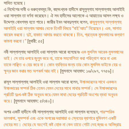
সাধিত হয়েছে।
এ নির্দেশের দাবী ও গুরুত্বসমূহ কি, বহুসংখ্যক হাদীসে রাসূলুল্লাহ সাল্লাল্লাহু আলাইহি
ওয়া সাল্লাম তা বর্ণনা করেছেন। ঐ সব হাদীসের আলোকে এ আয়াতের আসল লক্ষ্য ও
উদ্দেশ্য বোধগম্য হতে পারে। জারীর ইবন আবদুল্লাহ বলেন,
রাসূলুল্লাহ সাল্লাল্লাহু
আলাইহি ওয়া সাল্লাম আমার থেকে তিনটি বিষয়ে “বাই’আত” নিয়েছেন। এক, সালাত
কায়েম করবো। দুই, যাকাত আদায় করতে থাকবো। তিন, প্রত্যেক মুসলমানের কল্যাণ
কামনা করবো।”
[বুখারী: ৫৫]
নবী সাল্লাল্লাহু আলাইহি ওয়া সাল্লাম আরো বলেছেনঃ
এক মুসলিম আরেক মুসলমানের
ভাই। সে তার ওপরে জুলুম করে না, তাকে সহযোগিতা করা পরিত্যাগ করে না এবং
তাকে লাঞ্ছিত ও হেয় করে না। কোন ব্যক্তির জন্য তার কোন মুসলিম ভাইকে হেয় ও
ক্ষুদ্র জ্ঞান করার মত অপকৰ্ম আর নাই।
[মুসনাদে আহমাদ: ১৬/২৯৭, ৭৭৫৬]।
রাসূল সাল্লাল্লাহু আলাইহি ওয়া সাল্লাম আরো বলেন,
ঈমানদারদের সাথে একজন
ঈমানদারের সম্পর্ক ঠিক তেমন যেমন দেহের সাথে মাথার সম্পর্ক। সে ঈমানদারদের
প্রতিটি দুঃখ-কষ্ট ঠিক অনুভব করে যেমন মাথা দেহের প্রতিটি অংশের ব্যথা অনুভব
করে।
[মুসনাদে আহমাদ: ৫/৩৪০]।
অপর একটি হাদীসে নবী সাল্লাল্লাহু আলাইহি ওয়া সাল্লাম বলেছেন,
পারস্পরিক
ভালবাসা, সুসম্পর্ক এবং একে অপরের দয়ামায়া ও স্নেহের ব্যাপারে মুমিনগণ একটি
দেহের মত। দেহের যে অংগেই কষ্ট হোক না কেন তাতে গোটা দেহ জ্বর ও অনিদ্রায়