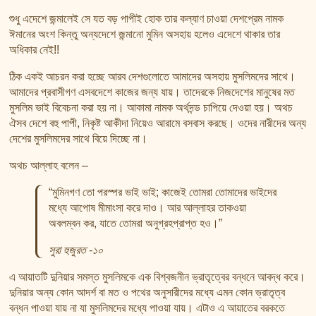
শুধু এদেশে জন্মালেই সে যত বড় পাপীই হোক তার কল্যাণ চাওয়া দেশপ্রেম নামক
ঈমানের অংশ কিন্তু অন্যদেশে জন্মানো মুমিন অসহায় হলেও এদেশে থাকার তার
অধিকার নেই!!
ঠিক একই আচরন করা হচ্ছে আরব দেশগুলোতে আমাদের অসহায় মুসলিমদের সাথে।
আমাদের প্রবাসীগণ এসবদেশে কাজের জন্য যায়। তাদেরকে নিজদেশের মানুষের মত
মুসলিম ভাই বিবেচনা করা হয় না। আকামা নামক অর্থদন্ড চাপিয়ে দেওয়া হয়। অথচ
ঐসব দেশে বহু পাপী, নিকৃষ্ট আকীদা নিয়েও আরামে বসবাস করছে। ওদের নারীদের অন্য
দেশের মুসলিমদের সাথে বিয়ে দিচ্ছে না।
অথচ আল্লাহ বলেন –
“মুমিনগণ তো পরস্পর ভাই ভাই; কাজেই তোমরা তোমাদের ভাইদের
মধ্যে আপোষ মীমাংসা করে দাও। আর আল্লাহর তাকওয়া
অবলম্বন কর, যাতে তোমরা অনুগ্রহপ্রাপ্ত হও।”
সুরা হুজুরত -১০
এ আয়াতটি দুনিয়ার সমস্ত মুসলিমকে এক বিশ্বজনীন ভ্রাতৃত্বের বন্ধনে আবদ্ধ করে।
দুনিয়ার অন্য কোন আদর্শ বা মত ও পথের অনুসারীদের মধ্যে এমন কোন ভ্রাতৃত্ব
বন্ধন পাওয়া যায় না যা মুসলিমদের মধ্যে পাওয়া যায়। এটাও এ আয়াতের বরকতে