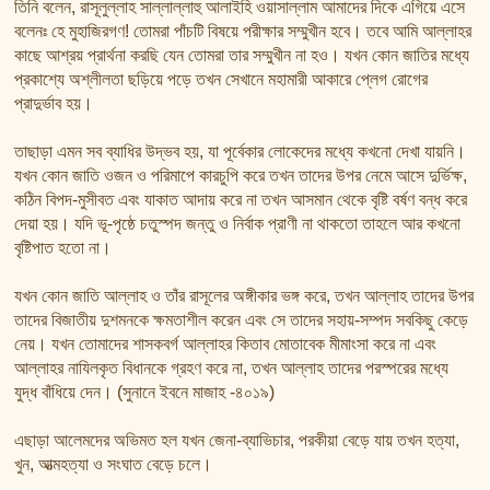
তিনি বলেন, রাসূলুল্লাহ সাল্লাল্লাহু আলাইহি ওয়াসাল্লাম আমাদের দিকে এগিয়ে এসে
বলেনঃ হে মুহাজিরগণ! তোমরা পাঁচটি বিষয়ে পরীক্ষার সম্মুখীন হবে। তবে আমি আল্লাহর
কাছে আশ্রয় প্রার্থনা করছি যেন তোমরা তার সম্মুখীন না হও। যখন কোন জাতির মধ্যে
প্রকাশ্যে অশ্লীলতা ছড়িয়ে পড়ে তখন সেখানে মহামারী আকারে প্লেগ রোগের
প্রাদুর্ভাব হয়।
তাছাড়া এমন সব ব্যাধির উদ্ভব হয়, যা পূর্বেকার লোকেদের মধ্যে কখনো দেখা যায়নি।
যখন কোন জাতি ওজন ও পরিমাপে কারচুপি করে তখন তাদের উপর নেমে আসে দুর্ভিক্ষ,
কঠিন বিপদ-মুসীবত এবং যাকাত আদায় করে না তখন আসমান থেকে বৃষ্টি বর্ষণ বন্ধ করে
দেয়া হয়। যদি ভূ-পৃষ্ঠে চতুস্পদ জন্তু ও নির্বাক প্রাণী না থাকতো তাহলে আর কখনো
বৃষ্টিপাত হতো না।
যখন কোন জাতি আল্লাহ ও তাঁর রাসূলের অঙ্গীকার ভঙ্গ করে, তখন আল্লাহ তাদের উপর
তাদের বিজাতীয় দুশমনকে ক্ষমতাশীল করেন এবং সে তাদের সহায়-সম্পদ সবকিছু কেড়ে
নেয়। যখন তোমাদের শাসকবর্গ আল্লাহর কিতাব মোতাবেক মীমাংসা করে না এবং
আল্লাহর নাযিলকৃত বিধানকে গ্রহণ করে না, তখন আল্লাহ তাদের পরস্পরের মধ্যে
যুদ্ধ বাঁধিয়ে দেন। (সুনানে ইবনে মাজাহ -৪০১৯)
এছাড়া আলেমদের অভিমত হল যখন জেনা-ব্যাভিচার, পরকীয়া বেড়ে যায় তখন হত্যা,
খুন, আত্মহত্যা ও সংঘাত বেড়ে চলে।