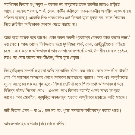
তাফসির ফি জিলালিল কোরআন
সহশিক্ষার ফিতনা শুধু স্কুল – কলেজ নয় মাদ্রাসার তরুন তরুনীর মাঝেও ছড়িয়ে
শায়খ আহমদ মুসা জিবরীলের বই সমূহ
আছে। কলেজ প্রাঙ্গন, পার্ক, লেক, পর্যটন ঝর্নাগুলো তরুন-তরুনীর অশ্লীল আড্ডাখানায়
পরিণত হয়েছে। এমনকি শিশু পার্কগুলোও এই ফিতনা হতে মুক্ত নয়- ফলে শিশুদের
নিয়ে রুচিশীল অভিভাবক সেখানে যেতে পারছে না।
আজ হতে কয়েক বছর আগেও কোন তরুন-তরুনী প্রকাশ্যে যেসকল কাজ করতে লজ্জা/
ভয় পেত। আজ তাদের নির্লজ্জতার ভয়ে মুসলিমরা পার্ক, লেক, রেস্টুরেন্টগুলো এড়িয়ে
চলে। আর অনেক অভিভাবকরা তার সন্তানের সম্পর্কে এতই উদাসীন যে রাত ১১/১২
টায়ও বহু মেয়ে তাদের সহপাঠী/বন্ধু নিয়ে ঘুরে বেড়ায়।
বিবাহবহিঃভূর্ত সম্পর্ক জড়ানো অতি স্বাভাবিক ঘটনা- বরং কারো কোন সম্পর্ক না থাকাটা
যেন এই সমাজের অনেকের চোখে সেকেলে মনোভাবের প্রমান। আর এই অশ্লীলতার
সূচনা অনেকের শুরু হয় গৃহ হতে- শিশুরা ছোট থাকতে পিতামাতা/ অভিভাবকরা ঘরে
বিভিন্ন নাটক/ সিনেমা দেখে। এগুলো দেখে কিশোর বয়সেই ওদের মধ্যে আগ্রহ
জাগে। আর মোবাইল, প্রযুক্তি সহজলভ্য হওয়ায় অশ্লীলতা ছড়াচ্ছে অতি সহজে।
নারী ফিতনা এমন – যা ১/২ জন নয় বরং পুরো সমাজকে ক্ষতিগ্রস্থ করতে পারে।
আবদুল্লাহ ইবনে উমার (রাঃ) থেকে বর্ণিত।