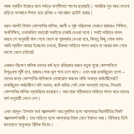
আজ স্বাধীন ইচ্ছের নামে সর্বত্র অশ্লীলতা পাপের ছড়াছড়ি। সাময়িক সুখ আর ফেতনা
ছড়িয়ে অপরাধে লিপ্ত হয়ে দুনিয়া ও আখেরাত দুটোই হারায়।
ধরুন আপনি বিশাল কোম্পানির মালিক, জ্ঞানী ও সুষ্ঠ পরিচালক যেখানে হাজারও শিক্ষিত,
অর্ধশিক্ষিত, তথাকথিত মডারেট সবাইকে চাকরি দেওয়া হলো। সবাই দায়িত্ব পালন
করবে সে অনুযায়ী মাস শেষে বেতন বা পুরস্কার দেওয়া হবে, কিন্তু কিছু লোক বলল-
আমি স্বাধীন আমার ইচ্ছেমত চলবো, ঠিকমত দায়িত্ব পালন করবে না আবার মাস শেষে
ভালো বেতন চাইবে!!
একজন বিচক্ষণ মালিক তাদের কর্ম হতে বহিষ্কার করবে নতুবা পুরো কোম্পানিতে
বিশৃঙ্খলা সৃষ্টি হবে, হাজার লোক ভুল পথে চলে যাবে। এখন যারা চাকরিচ্যুত হলো –
তাদের জন্য কোম্পানির মালিককে দোষারোপ করবেন নাকি অবাধ্য কর্মচারীদের!?
চাকরিচ্যুত কর্মচারীগণ যদি অভাব, কষ্টে কাটায় সেই দোষ অবশ্যই তাদের, নিশ্চয়ই
কোম্পানির মালিক ন্যায়বিচার করেছেন। আর যারা সঠিকভাবে দায়িত্ব পালন করে তাদের
কর্ম অনুযায়ী বেতন দেন।
এখন আসুন- ইসলাম অর্থ আত্মসমর্পণ আর মুসলিম হলো আল্লাহর নিয়মনীতির নিকট
আত্মসমর্পণকারী। তার দায়িত্ব হলো আল্লাহর নিয়ম মেনে ইবাদত করা। বিনিময়ে তিনি
জান্নাতে অফুরন্ত রিযিক দিবেন।