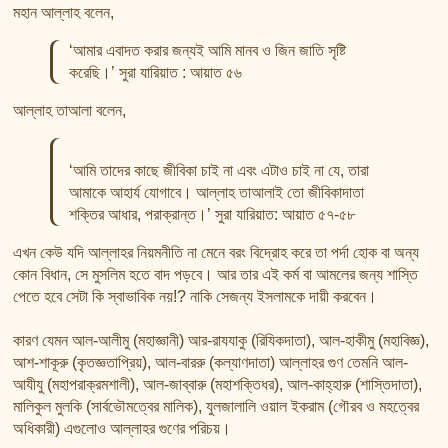
মহান আল্লাহ বলেন,
‘আমার এবাদত করার জন্যই আমি মানব ও জিন জাতি সৃষ্টি
করেছি।’ সুরা যারিয়াত : আয়াত ৫৬
আল্লাহ তাআলা বলেন,
‘আমি তাদের কাছে জীবিকা চাই না এবং এটাও চাই না যে, তারা
আমাকে আহার্য যোগাবে। আল্লাহ তাআলাই তো জীবিকাদাতা
শক্তির আধার, পরাক্রান্ত।’ সুরা যারিয়াত: আয়াত ৫৭-৫৮
এখন কেউ যদি আল্লাহর নিয়মনীতি না মেনে বরং বিদ্রোহ করে তা পর্দা হোক বা অন্য
কোন বিধান, সে মুসলিম হতে বাদ পড়বে। আর তার এই কর্ম বা আমলের জন্য শাস্তি
পেতে হবে সেটা কি স্বাভাবিক নয়!? নাকি সেজন্য ইসলামকে দায়ী করবেন।
কারণ যেমন আল-আলীমু (মহাজ্ঞানী) আর-রাযযাকু (রিযিকদাতা), আল-হাকীমু (মহাবিজ্ঞ),
আশ-শাকূরু (কৃতজ্ঞতাপ্রিয়), আল-বাররু (কল্যাণদাতা) আল্লাহর গুণ তেমনি আল-
আযীযু (মহাপরাক্রমশালী), আল-জাব্বারু (মহাশক্তিধর), আল-কাহ্‌হারু (শাস্তিদাতা),
মালিকুল মুলকি (সার্বভৌমত্বের মালিক), যুলজালালি ওয়াল ইকরাম (গৌরব ও মহত্বের
অধিকারী) এগুলোও আল্লাহর গুণের পরিচয়।