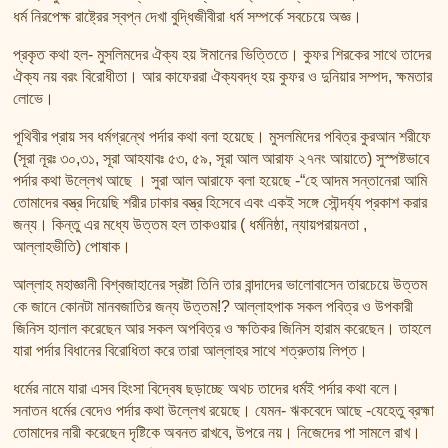
তাফসির ফি জিলালিল কোরআন
ধর্ম নিরপেক্ষ রাষ্ট্রের স্বপ্ন দেখা বুদ্ধিজীবীরা ধর্ম সম্পর্কে সবচেয়ে অজ্ঞ।
শায়খ আহমদ মুসা জিবরীলের বই সমূহ
প্রকৃত কথা হল- মুসলিমদের ঐক্য হয় ঈমানের ভিত্তিতে। কুফর শিরকের সাথে তাদের
ঐক্য নয় বরং বিরোধীতা। আর কাফেররা ঐক্যবদ্ধ হয় কুফর ও দুনিয়ার সম্পদ, ক্ষমতার
লোভে।
পূথিবীর প্রায় সব ধর্মগ্রন্থে পর্দার কথা বলা হয়েছে। মুসলমিদের পবিত্র কুরআন শরীফে
(সূরা নূরঃ ৩০,৩১, সূরা আহযাবঃ ৫৩, ৫৯, সূরা আল আরাফ ২৭নং আয়াতে) সুস্পষ্টভাবে
পর্দার কথা উল্লেখ আছে । সুরা আল আরাফে বলা হয়েছে -“হে আদম সন্তানেরা আমি
তোমাদের বস্ত্র দিয়েছি শরীর ঢাকার বস্ত্র হিসেবে এবং একই সঙ্গে সৌন্দর্য্য প্রকাশ করার
জন্য। কিন্তু এর মধ্যে উত্তম হল তাকওয়ার ( ধর্মনিষ্ঠা, ন্যায়পরায়নতা ,
আল্লাহভীতি) পোষাক।
আল্লাহ মহাজ্ঞানী বিশ্বজাহানের স্রষ্টা তিনি তার বান্দাদের ভালোবাসেন তারচেয়ে উত্তম
কে জানে কোনটা মানবজাতির জন্য উত্তম!? আল্লাহপাক সকল পবিত্র ও উপকারী
জিনিস হালাল করেছেন আর সকল অপবিত্র ও ক্ষতিকর জিনিস হারাম করেছেন। তাহলে
যারা পর্দার বিধানের বিরোধিতা করে তারা আল্লাহর সাথে শত্রুতায় লিপ্ত।
ধর্মের নামে যারা এসব হিংসা বিদ্বেষ ছড়াচ্ছে অথচ তাদের ধর্মই পর্দার কথা বলে।
সনাতন ধর্মের বেদেও পর্দার কথা উল্লেখ রয়েছে। যেমন- ঋকবেদে আছে -যেহেতু ব্রহ্মা
তোমাদের নারী করেছেন দৃষ্টিকে অবনত রাখবে, উপরে নয়। নিজেদের পা সামলে রাখ।