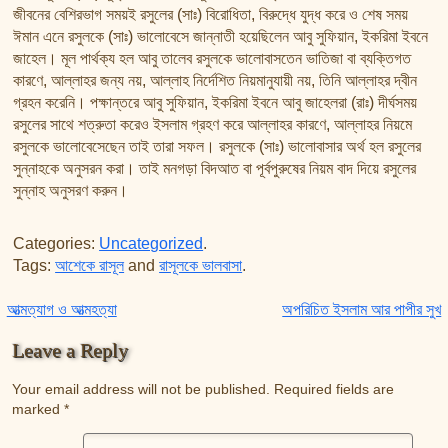
তাফসির ফি জিলালিল কোরআন
জীবনের বেশিরভাগ সময়ই রসুলের (সাঃ) বিরোধিতা, বিরুদ্ধে যুদ্ধ করে ও শেষ সময়
শায়খ আহমদ মুসা জিবরীলের বই সমূহ
ঈমান এনে রসুলকে (সাঃ) ভালোবেসে জান্নাতী হয়েছিলেন আবু সুফিয়ান, ইকরিমা ইবনে
জাহেল। মূল পার্থক্য হল আবু তালেব রসুলকে ভালোবাসতেন ভাতিজা বা ব্যক্তিগত
কারণে, আল্লাহর জন্য নয়, আল্লাহ নির্দেশিত নিয়মানুযায়ী নয়, তিনি আল্লাহর দ্বীন
গ্রহন করেনি। পক্ষান্তরে আবু সুফিয়ান, ইকরিমা ইবনে আবু জাহেলরা (রাঃ) দীর্ঘসময়
রসুলের সাথে শত্রুতা করেও ইসলাম গ্রহণ করে আল্লাহর কারণে, আল্লাহর নিয়মে
রসুলকে ভালোবেসেছেন তাই তারা সফল। রসুলকে (সাঃ) ভালোবাসার অর্থ হল রসুলের
সুন্নাহকে অনুসরন করা। তাই মনগড়া বিদআত বা পূর্বপুরুষের নিয়ম বাদ দিয়ে রসুলের
সুন্নাহ অনুসরণ করুন।
Categories:
Uncategorized
.
Tags:
আশেকে রাসূল
and
রাসূলকে ভালবাসা
.
Post navigation
আত্মত্যাগ ও আত্মহত্যা
অপরিচিত ইসলাম আর পাপীর সুখ
Leave a Reply
Your email address will not be published.
Required fields are
marked
*