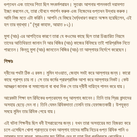
গুপ্তধন এবং তাদের পিতা ছিল সৎকর্মপরায়ন। সুতরাং আপনার পালনকর্তা দয়াবশত
ইচ্ছা করলেন যে, তারা যৌবনে পদার্পন করুক এবং নিজেদের গুপ্তধন উদ্ধার করুক।
আমি নিজ মতে এটা করিনি। আপনি যে বিষয়ে ধৈর্য্যধারণ করতে অক্ষম হয়েছিলেন, এই
হল তার ব্যাখ্যা।” (সূরা কাহাফ, আয়াত ৮২)।
মুসা (আঃ) এর আপত্তির কারণে তারা যে কওমের কাছে ছিল তারা চিরচারিত নিয়মে
তাদের আতিথিয়তা জানান নি আর খিজির (আঃ) কাজের বিনিময়ে তাই পারিশ্রমিক নিতে
পারতেন। কিন্তু মুসা (আঃ) জানতেন খিজির (আঃ) তা আল্লাহর নির্দেশে করেছেন।
শিক্ষাঃ
দ্বীনের পথটা ঠিক এ রকম। মুমিন দাওয়াত, জেহাদ সবই করে আল্লাহর জন্য। কারো
কাছে প্রাপ্য চায় না। সে তার কর্মের প্রারশ্রামিক আশা করে আল্লাহর নিকট। কেউ
আমন্ত্রণ জানাক বা সমালোচনা বা বাধা দিক সে তার দ্বীনী দায়িত্ব পালন করে যায়।
আরেকটা শিক্ষা হল রিযিকের গুপ্তরহস্য শুধু আল্লাহ জানেন। তিনি তার প্রিয় বান্দাদের
অসহায় ছেড়ে দেন না। তিনি যেমন রিযিকদাতা তেমনি তার হেফাজতকারী। উপযুক্ত
সময়ে মুমিন তার রিযিক পেয়ে যায়।
এই ঘটনা শিক্ষনীয় ছিল বনী ইসরায়েলের জন্য। যখন তারা অসহায়ের মত হিজরত করে
চলে এসেছিল খোলা প্রান্তরে তখন আল্লাহ তাদের মাটির নিচের গুপ্ত রিযিক পানি ও
আসমান হতে মান্না, সালওয়ার মত রিযিক দেন যা তারা বিনা প্ররিশ্রমে পেয়েছিল।