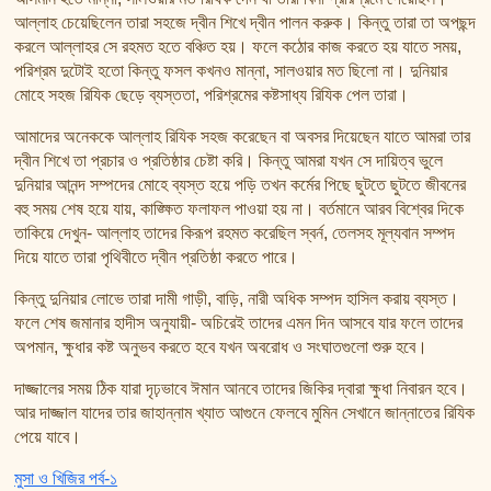
আল্লাহ চেয়েছিলেন তারা সহজে দ্বীন শিখে দ্বীন পালন করুক। কিন্তু তারা তা অপছন্দ
করলে আল্লাহর সে রহমত হতে বঞ্চিত হয়। ফলে কঠোর কাজ করতে হয় যাতে সময়,
পরিশ্রম দুটোই হতো কিন্তু ফসল কখনও মান্না, সালওয়ার মত ছিলো না। দুনিয়ার
মোহে সহজ রিযিক ছেড়ে ব্যস্ততা, পরিশ্রমের কষ্টসাধ্য রিযিক পেল তারা।
আমাদের অনেককে আল্লাহ রিযিক সহজ করেছেন বা অবসর দিয়েছেন যাতে আমরা তার
দ্বীন শিখে তা প্রচার ও প্রতিষ্ঠার চেষ্টা করি। কিন্তু আমরা যখন সে দায়িত্ব ভুলে
দুনিয়ার আনন্দ সম্পদের মোহে ব্যস্ত হয়ে পড়ি তখন কর্মের পিছে ছুটতে ছুটতে জীবনের
বহু সময় শেষ হয়ে যায়, কাঙ্ক্ষিত ফলাফল পাওয়া হয় না। বর্তমানে আরব বিশ্বের দিকে
তাকিয়ে দেখুন- আল্লাহ তাদের কিরূপ রহমত করেছিল স্বর্ন, তেলসহ মূল্যবান সম্পদ
দিয়ে যাতে তারা পৃথিবীতে দ্বীন প্রতিষ্ঠা করতে পারে।
কিন্তু দুনিয়ার লোভে তারা দামী গাড়ী, বাড়ি, নারী অধিক সম্পদ হাসিল করায় ব্যস্ত।
ফলে শেষ জমানার হাদীস অনুযায়ী- অচিরেই তাদের এমন দিন আসবে যার ফলে তাদের
অপমান, ক্ষুধার কষ্ট অনুভব করতে হবে যখন অবরোধ ও সংঘাতগুলো শুরু হবে।
দাজ্জালের সময় ঠিক যারা দৃঢ়ভাবে ঈমান আনবে তাদের জিকির দ্বারা ক্ষুধা নিবারন হবে।
আর দাজ্জাল যাদের তার জাহান্নাম খ্যাত আগুনে ফেলবে মুমিন সেখানে জান্নাতের রিযিক
পেয়ে যাবে।
মুসা ও খিজির পর্ব-১