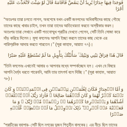
তাফসির ফি জিলালিল কোরআন
فَوَجَدَا فِيهَا جِدَارًا يُرِيدُ أَنْ يَنقَضَّ فَأَقَامَهُ قَالَ لَوْ شِئْتَ لَاتَّخَذْتَ عَلَيْهِ
أَجْرًا
শায়খ আহমদ মুসা জিবরীলের বই সমূহ
“অতঃপর তারা চলতে লাগল, অবশেষে যখন একটি জনপদের অধিবাসীদের কাছে পৌছে
তাদের কাছে খাবার চাইল, তখন তারা তাদের আতিথেয়তা করতে অস্বীকার করল।
অতঃপর তারা সেখানে একটি পতনোম্মুখ প্রাচীর দেখতে পেলেন, সেটি তিনি সোজা করে
দাঁড় করিয়ে দিলেন। মূসা বললেনঃ আপনি ইচ্ছা করলে তাদের কাছ থেকে এর
পারিশ্রমিক আদায় করতে পারতেন।” (সূরা কাহাফ, আয়াত ৭৭)।
قَالَ هَٰذَا فِرَاقُ بَيْنِي وَبَيْنِكَ ۚ سَأُنَبِّئُكَ بِتَأْوِيلِ مَا لَمْ تَسْتَطِعْ عَلَيْهِ صَبْرًا
“তিনি বললেনঃ এখানেই আমার ও আপনার মধ্যে সম্পর্কচ্ছেদ হল। এখন যে বিষয়ে
আপনি ধৈর্য্য ধরতে পারেননি, আমি তার তাৎপর্য বলে দিচ্ছি।” (সূরা কাহাফ, আয়াত
৭৮)।
وَ اَمَّا الۡجِدَارُ فَکَانَ لِغُلٰمَیۡنِ یَتِیۡمَیۡنِ فِی الۡمَدِیۡنَۃِ وَ کَانَ
تَحۡتَهٗ کَنۡزٌ لَّهُمَا وَ کَانَ اَبُوۡهُمَا صَالِحًا ۚ فَاَرَادَ رَبُّکَ اَنۡ یَّبۡلُغَاۤ
اَشُدَّهُمَا وَ یَسۡتَخۡرِجَا کَنۡزَهُمَا ٭ۖ رَحۡمَۃً مِّنۡ رَّبِّکَ ۚ وَ مَا
فَعَلۡتُهٗ عَنۡ اَمۡرِیۡ ؕ ذٰلِکَ تَاۡوِیۡلُ مَا لَمۡ تَسۡطِعۡ عَّلَیۡهِ
صَبۡرًا
“প্রাচীরের ব্যাপার- সেটি ছিল নগরের দুজন পিতৃহীন বালকের। এর নীচে ছিল তাদের