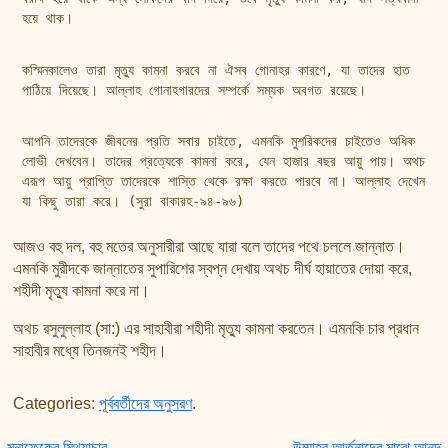
হয়ে থাক।
কস্মিনকালেও তারা মৃত্যু কামনা করবে না ঐসব গোনাহর কারণে, যা তাদের হাত 
পাঠিয়ে দিয়েছে। আল্লাহ গোনাহগারদের সম্পর্কে সম্যক অবগত রয়েছে।
আপনি তাদেরকে জীবনের প্রতি সবার চাইতে, এমনকি মুশরিকদের চাইতেও অধিক 
লোভী দেখবেন। তাদের প্রত্যেকে কামনা করে, যেন হাজার বছর আয়ু পায়। অথচ 
এরূপ আয়ু প্রাপ্তি তাদেরকে শাস্তি থেকে রক্ষা করতে পারবে না। আল্লাহ দেখেন 
যা কিছু তারা করে। (সুরা বাকারহ-৯৪-৯৬)
আজও বহু দল, বহু মতের অনুসারীরা আছে যারা বলে তাদের পথে চললে জান্নাত।
এমনকি মুরীদকে জান্নাতের সুপারিশের স্বপ্ন দেখায় অথচ দীর্ঘ হায়াতের দোয়া করে,
শহীদী মৃত্যু কামনা করে না।
অথচ রসুলুল্লাহ (সা:) এর সাহাবীরা শহীদী মৃত্যু কামনা করতেন। এমনকি চার প্রধান
সাহাবীর মধ্যে তিনজনই শহীদ।
Categories:
পূর্ববর্তীদের অনুসরণ
.
মুনাফেকের মিথ্যাচার
উম্মাহর আর্তনাদের মাঝে আনন্দ