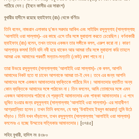
পাঠিয়ে দেন। (ইবনে কাসীর এর সারাংশ)
বুখারীর হাদীসে রয়েছে হুযাইফাহ (রাঃ) থেকে বর্ণিতঃ
তিনি বলেন, নাজরান এলাকার দু’জন সরদার আকিব এবং সাইয়িদ রসূলুল্লাহ (সাল্লাল্লাহু
‘আলাইহি ওয়া সাল্লাম)- এর কাছে এসে তাঁর সঙ্গে মুবাহালা করতে চেয়েছিল। বর্ণনাকারী
হুযাইফাহ (রাঃ) বলেন, তখন তাদের একজন তার সঙ্গীকে বলল, এরুপ করো না। কারণ
আল্লাহ্‌র কসম! তিনি যদি নবী হয়ে থাকেন আর আমরা তাঁর সঙ্গে মুবাহালা করি তাহলে
আমরা এবং আমাদের পরবর্তী সন্তান-সন্ততি (কেউ) রক্ষা পাবে না।
তারা উভয়ে রসূলুল্লাহ (সাল্লাল্লাহু ‘আলাইহি ওয়া সাল্লাম)- কে বলল, আপনি
আমাদের নিকট হতে যা চাবেন আপনাকে আমরা তা-ই দেব। তবে এর জন্য আপনি
আমাদের সঙ্গে একজন আমানতদার ব্যক্তিকে পাঠিয়ে দিন। আমানতদার ব্যাতীত অন্য
কোন ব্যক্তিকে আমাদের সঙ্গে পাঠাবেন না। তিন বললেন, আমি তোমাদের সঙ্গে এমন
একজন আমানতদার পাঠাবো যে প্রকৃতই আমানতদার এবং পাক্কা আমানতদার। এ পদে
ভূষিত হওয়ার জন্য রসূলুল্লাহ (সাল্লাল্লাহু ‘আলাইহি ওয়া সাল্লাম)- এর সাহাবীগণ
আগ্রহান্বিত হলেন। তখন তিনি বললেন, যে আবূ ‘উবাইদাহ ইবনুল জাররাহ্‌! তুমি উঠে
দাঁড়াও। তিনি যখন দাঁড়ালেন, তখন রসূলুল্লাহ (সাল্লাল্লাহু ‘আলাইহি ওয়া সাল্লাম)
বললেনঃ এ হচ্ছে উম্মতের সত্যিকার আমানতদার।
[৩৭৪৫]
সহিহ বুখারী, হাদিস নং ৪৩৮০