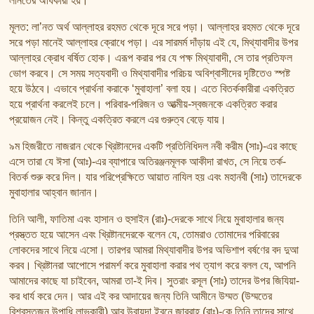
লানতের অধিকারী হয়।
মূলত: লা’নত অৰ্থ আল্লাহর রহমত থেকে দূরে সরে পড়া। আল্লাহর রহমত থেকে দূরে
সরে পড়া মানেই আল্লাহর ক্রোধে পড়া। এর সারমর্ম দাঁড়ায় এই যে, মিথ্যাবাদীর উপর
আল্লাহর ক্রোধ বর্ষিত হোক। এরূপ করার পর যে পক্ষ মিথ্যাবাদী, সে তার প্রতিফল
ভোগ করবে। সে সময় সত্যবাদী ও মিথ্যাবাদীর পরিচয় অবিশ্বাসীদের দৃষ্টিতেও স্পষ্ট
হয়ে উঠবে। এভাবে প্রার্থনা করাকে ‘মুবাহালা’ বলা হয়। এতে বিতর্ককারীরা একত্রিত
হয়ে প্রার্থনা করলেই চলে। পরিবার-পরিজন ও আত্মীয়-স্বজনকে একত্রিত করার
প্রয়োজন নেই। কিন্তু একত্রিত করলে এর গুরুত্ব বেড়ে যায়।
৯ম হিজরীতে নাজরান থেকে খ্রিষ্টানদের একটি প্রতিনিধিদল নবী করীম (সাঃ)-এর কাছে
এসে তারা যে ঈসা (আঃ)-এর ব্যাপারে অতিরঞ্জনমূলক আকীদা রাখত, সে নিয়ে তর্ক-
বিতর্ক শুরু করে দিল। যার পরিপ্রেক্ষিতে আয়াত নাযিল হয় এবং মহানবী (সাঃ) তাদেরকে
মুবাহালার আহ্বান জানান।
তিনি আলী, ফাতিমা এবং হাসান ও হুসাইন (রাঃ)-দেরকে সাথে নিয়ে মুবাহালার জন্য
প্রস্ত্তত হয়ে আসেন এবং খ্রিষ্টানদেরকে বলেন যে, তোমরাও তোমাদের পরিবারের
লোকদের সাথে নিয়ে এসো। তারপর আমরা মিথ্যাবাদীর উপর অভিশাপ বর্ষণের বদ দুআ
করব। খ্রিষ্টানরা আপোসে পরামর্শ করে মুবাহালা করার পথ ত্যাগ করে বলল যে, আপনি
আমাদের কাছে যা চাইবেন, আমরা তা-ই দিব। সুতরাং রসূল (সাঃ) তাদের উপর জিযিয়া-
কর ধার্য করে দেন। আর এই কর আদায়ের জন্য তিনি আমীনে উম্মত (উম্মতের
বিশ্বস্তজন উপাধি লাভকারী) আবূ উবায়দা ইবনে জাররাহ (রাঃ)-কে তিনি তাদের সাথে