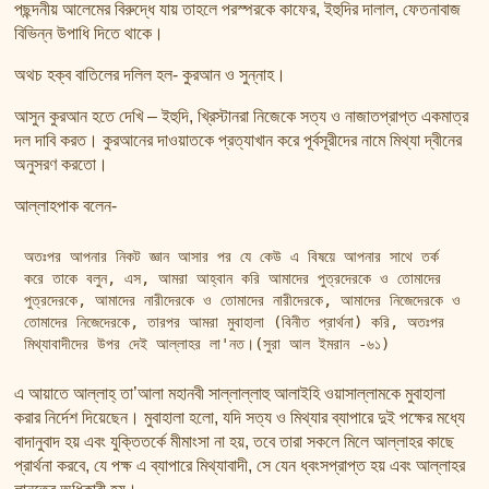
তাফসির ফি জিলালিল কোরআন
পছন্দনীয় আলেমের বিরুদ্ধে যায় তাহলে পরস্পরকে কাফের, ইহুদির দালাল, ফেতনাবাজ
বিভিন্ন উপাধি দিতে থাকে।
শায়খ আহমদ মুসা জিবরীলের বই সমূহ
অথচ হক্ব বাতিলের দলিল হল- কুরআন ও সুন্নাহ।
আসুন কুরআন হতে দেখি – ইহুদি, খ্রিস্টানরা নিজেকে সত্য ও নাজাতপ্রাপ্ত একমাত্র
দল দাবি করত। কুরআনের দাওয়াতকে প্রত্যাখান করে পূর্বসূরীদের নামে মিথ্যা দ্বীনের
অনুসরণ করতো।
আল্লাহপাক বলেন-
অতঃপর আপনার নিকট জ্ঞান আসার পর যে কেউ এ বিষয়ে আপনার সাথে তর্ক 
করে তাকে বলুন, এস, আমরা আহ্বান করি আমাদের পুত্রদেরকে ও তোমাদের 
পুত্রদেরকে, আমাদের নারীদেরকে ও তোমাদের নারীদেরকে, আমাদের নিজেদেরকে ও 
তোমাদের নিজেদেরকে, তারপর আমরা মুবাহালা (বিনীত প্রার্থনা) করি, অতঃপর 
মিথ্যাবাদীদের উপর দেই আল্লাহর লা'নত।(সুরা আল ইমরান -৬১)
এ আয়াতে আল্লাহ্ তা’আলা মহানবী সাল্লাল্লাহু আলাইহি ওয়াসাল্লামকে মুবাহালা
করার নির্দেশ দিয়েছেন। মুবাহালা হলো, যদি সত্য ও মিথ্যার ব্যাপারে দুই পক্ষের মধ্যে
বাদানুবাদ হয় এবং যুক্তিতর্কে মীমাংসা না হয়, তবে তারা সকলে মিলে আল্লাহর কাছে
প্রার্থনা করবে, যে পক্ষ এ ব্যাপারে মিথ্যাবাদী, সে যেন ধ্বংসপ্রাপ্ত হয় এবং আল্লাহর