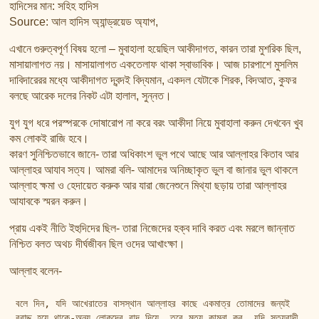
হাদিসের মান: সহিহ হাদিস
Source: আল হাদিস অ্যান্ড্রয়েড অ্যাপ,
এখানে গুরুত্বপূর্ণ বিষয় হলো – মুবাহালা হয়েছিল আকীদাগত, কারন তারা মুশরিক ছিল,
মাসায়ালাগত নয়। মাসায়ালাগত একতেলাফ থাকা স্বাভাবিক। আজ চারপাশে মুসলিম
দাবিদারেরর মধ্যে আকীদাগত দ্বন্দই বিদ্যমান, একদল যেটাকে শিরক, বিদআত, কুফর
বলছে আরেক দলের নিকট এটা হালাল, সুন্নত।
যুগ যুগ ধরে পরস্পরকে দোষারোপ না করে বরং আকীদা নিয়ে মুবাহালা করুন দেখবেন খুব
কম লোকই রাজি হবে।
কারণ সুনিশ্চিতভাবে জানে- তারা অধিকাংশ ভুল পথে আছে আর আল্লাহর কিতাব আর
আল্লাহর আযাব সত্য। আমরা বলি- আমাদের অনিচ্ছাকৃত ভুল বা জানার ভুল থাকলে
আল্লাহ ক্ষমা ও হেদায়েত করুক আর যারা জেনেশুনে মিথ্যা ছড়ায় তারা আল্লাহর
আযাবকে স্মরন করুন।
প্রায় একই নীতি ইহুদিদের ছিল- তারা নিজেদের হক্ব দাবি করত এবং মরলে জান্নাত
নিশ্চিত বলত অথচ দীর্ঘজীবন ছিল ওদের আখাংক্ষা।
আল্লাহ বলেন-
বলে দিন, যদি আখেরাতের বাসস্থান আল্লাহর কাছে একমাত্র তোমাদের জন্যই 
বরাদ্দ হয়ে থাকে-অন্য লোকদের বাদ দিয়ে, তবে মৃত্যু কামনা কর, যদি সত্যবাদী 