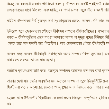
কিন্তু সে ব্যবস্থা সরকার পরিচালনা করত। টেম্পলাররা একটি প্রাইভেট ব্
রাজকুমারদের সাথে মিত্রতা এবং দারিদ্র্যের শপথ নেওয়া সন্ন্যাসীদের অংশীদা
নাইটস টেম্পলাররা দীর্ঘ দূরত্বে অর্থ স্থানান্তরের চেয়েও অনেক বেশি কাজ 
ইউরোপ হতে জেরুজালেম পৌছতে দীর্ঘসময় লাগতো তীর্থযাত্রীদের। পক্ষান্
করত – তীর্থযাত্রীদের রেখে যাওয়া আমানত সম্পদ বা মুদ্রা সুদের বিনিময়ে নির্
এভাবে তারা সম্পদশালী হয়ে গিয়েছিল। আর জেরুজালেম পৌছে তীর্থযাত্রী
অনেক সময় অনেক তীর্থযাত্রী নিরাপত্তার জন্য সম্পদ দেরিতে তুলতেন। এভাব
মারা যেত তাতেও তাদের লাভ হতো।
বর্তমানে ব্যাংকগুলো তাই করে- অন্যের সম্পদের আমামত ভঙ্গ করে তারা ব্যব
তারপর দেখা যায় চার্চের অনুমতিক্রমে অনেকে সম্পদ না তুলে চিরকুট/চিঠি চ
খ্রিস্টানরা ওদের অত্যাচার, ফেতনা ও জুলুমের জন্য উচ্ছেদ করে। ধারনা ক
১২৪৪ সালে ইউরোপীয় খ্রিস্টানরা জেরুজালেমের নিয়ন্ত্রণ সম্পূর্ণভাবে হার
যায়।