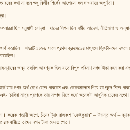
রবের কথা না বলে শুধু নির্জীব শির্কের আলোচনা হল দাওয়াহর অপূর্ণতা।
্রা।
পলাররা ছিল সন্ন্যাসী যোদ্ধা। যাদের মিশন ছিল ধর্মীয় আদেশ, নীতিমালা ও অন্যান্
র উৎসর্গ করেছিল। শহরটি ১০৯৯ সালে প্রথম ক্রুসেডের মাধ্যমে খ্রিস্টানদের দখলে
ু করেছিল।
 বাসস্থানের জন্য তহবিল আবশ্যক ছিল যাতে বিপুল পরিমাণ নগদ টাকা বহন করা এড
 চার্চে তার নগদ অর্থ রেখে যেতে পারতেন এবং জেরুজালেমে গিয়ে তা তুলে নিতে পা
য় এই- ‘চাহিবা মাত্র প্রাপকে তার সম্পদ দিতে হবে’ অনেকটা আধুনিক চেকের মতো
 না। কয়েক শতাব্দী আগে, চীনের ট্যাং রাজবংশ “ফেইকুয়ান” – উড়ন্ত অর্থ – ব্য
এবং রাজধানীতে তাদের নগদ টাকা ফেরত পেত।