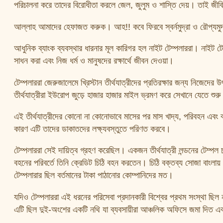
পরিচালনা করে তাদের বিরোধীতা করলে জেল, জুলুম ও শাস্তি দেয়। তাই জীবিত 
আল্লাহ আমাদের হেফাজত করুক। আহ!! কবে ফিরবে স্বর্নমুদ্রা ও রৌপ্যমুদ
আধুনিক ব্যাংক ব্যবস্থার ধারনার মূল কারিগর হল নাইট টেম্পলাররা। নাইট টেম্
সাধন করা এবং নিজ ধর্ম ও মানুষদের রক্ষার্থে জীবন দেওয়া।
টেম্পলাররা জেরুজালেমে খ্রিস্টান তীর্থযাত্রীদের প্রতিরক্ষার জন্য নিজেদে
তীর্থযাত্রীরা ইউরোপ জুড়ে হাজার হাজার মাইল ভ্রমণ করে সেখানে যেতে শুর
এই তীর্থযাত্রীদের কোনো না কোনোভাবে মাসের পর মাস খাদ্য, পরিবহন এবং
কারণ এটি তাদের ডাকাতদের লক্ষ্যবস্তুতে পরিণত করবে।
টেম্পলাররা সেই দায়িত্ব গ্রহণ করেছিল। একজন তীর্থযাত্রী লন্ডনের টেম্পল
বহনের পরিবর্তে তিনি ক্রেডিট চিঠি বহন করতেন। চিঠি বক্তব্য সোজা বাংলা
টেম্পলারার ছিল বর্তমানের টাকা পাঠানোর কোম্পানিদের মত।
যদিও টেম্পলাররা এই ধরনের পরিসেবা প্রদানকারী বিশ্বের প্রথম সংস্থা ছিল
এটি ছিল দুই-অংশের একটি নথি যা ব্যবসায়ীরা আঞ্চলিক অফিসে জমা দিত 