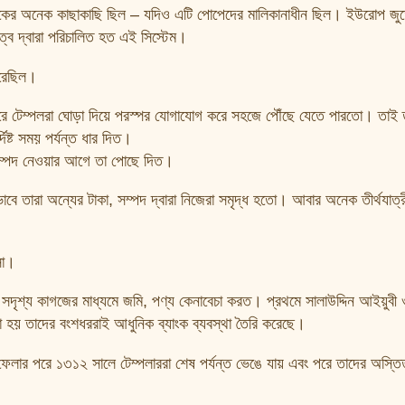
যাংকের অনেক কাছাকাছি ছিল – যদিও এটি পোপেদের মালিকানাধীন ছিল। ইউরোপ জুড
রিত্ব দ্বারা পরিচালিত হত এই সিস্টেম।
করেছিল।
তরে টেম্পলরা ঘোড়া দিয়ে পরস্পর যোগাযোগ করে সহজে পৌঁছে যেতে পারতো। তাই 
দিষ্ট সময় পর্যন্ত ধার দিত।
 সম্পদ নেওয়ার আগে তা পোছে দিত।
ে তারা অন্যের টাকা, সম্পদ দ্বারা নিজেরা সমৃদ্ধ হতো। আবার অনেক তীর্থযাত্
সা।
েক সদৃশ্য কাগজের মাধ্যমে জমি, পণ্য কেনাবেচা করত। প্রথমে সালাউদ্দিন আইয়ুবী
রা হয় তাদের বংশধররাই আধুনিক ব্যাংক ব্যবস্থা তৈরি করেছে।
িয়ে ফেলার পরে ১৩১২ সালে টেম্পলাররা শেষ পর্যন্ত ভেঙে যায় এবং পরে তাদের অস্তি