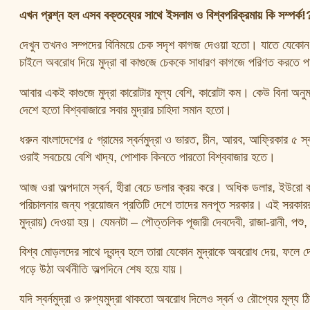
এখন প্রশ্ন হল এসব বক্তব্যের সাথে ইসলাম ও বিশ্বপরিক্রমায় কি সম্পর্ক!
দেখুন তখনও সম্পদের বিনিময়ে চেক সদৃশ কাগজ দেওয়া হতো। যাতে যেকোন সম
চাইলে অবরোধ দিয়ে মুদ্রা বা কাগুজে চেককে সাধারণ কাগজে পরিণত করতে 
আবার একই কাগুজে মুদ্রা কারোটার মূল্য বেশি, কারোটা কম। কেউ বিনা অনুমত
দেশে হতো বিশ্ববাজারে সবার মুদ্রার চাহিদা সমান হতো।
ধরুন বাংলাদেশের ৫ গ্রামের স্বর্নমুদ্রা ও ভারত, চীন, আরব, আফ্রিকার ৫ 
ওরাই সবচেয়ে বেশি খাদ্য, পোশাক কিনতে পারতো বিশ্ববাজার হতে।
আজ ওরা অল্পদামে স্বর্ন, হীরা বেচে ডলার ক্রয় করে। অধিক ডলার, ইউরো বা 
পরিচালনার জন্য প্রয়োজন প্রতিটি দেশে তাদের মনপূত সরকার। এই সরকাররা ত
মুদ্রায়) দেওয়া হয়। যেমনটা – পৌত্তলিক পূজারী দেবদেবী, রাজা-রানী, পশু
বিশ্ব মোড়লদের সাথে দ্বন্দ্ব হলে তারা যেকোন মুদ্রাকে অবরোধ দেয়, ফলে দে
গড়ে উঠা অর্থনীতি অল্পদিনে শেষ হয়ে যায়।
যদি স্বর্নমুদ্রা ও রুপ্যমুদ্রা থাকতো অবরোধ দিলেও স্বর্ন ও রৌপ্যের মূ