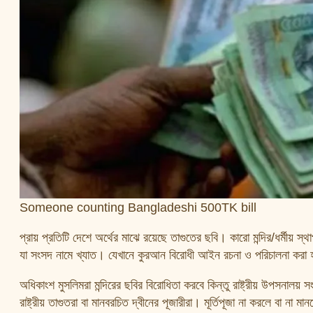
Someone counting Bangladeshi 500TK bill
প্রায় প্রতিটি দেশে অর্থের মাঝে রয়েছে তাগুতের ছবি। কারো মন্দির/ধর্মীয় স
যা সংসদ নামে খ্যাত। যেখানে কুরআন বিরোধী আইন রচনা ও পরিচালনা করা
অধিকাংশ মুসলিমরা মন্দিরের ছবির বিরোধিতা করবে কিন্তু রাষ্ট্রীয় উপসনা
রাষ্ট্রীয় তাগুতরা বা মানবরচিত দ্বীনের পূজারীরা। মূর্তিপূজা না করলে বা ন