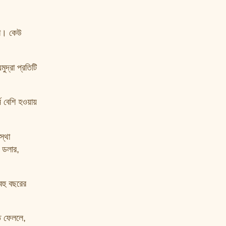
না। কেউ
দ্রা প্রতিটি
ন বেশি হওয়ায়
স্থা
, ডলার,
বহু বছরের
তে ফেললে,