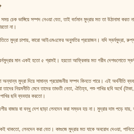
?
য় চেক ভাঙ্গিয়ে সম্পদ নেওয়া যেত, তাই বর্তমান মুদ্রার মত তা উঠানামা করত 
পারতো না।
িতে মুদ্রা চাপায়, কারো আইএমএফের অনুমতির প্রয়োজন। যদি স্বর্নমুদ্রা, রুপ্যমু
স্বর্নমুদ্রার মান একই হতো ৫ গ্রামই। হয়তো আফ্রিকার মত গরীব দেশগুলোতে স্বর্
অন্যান্য মুদ্রা দিয়ে সামান্য প্রয়োজনীয় সম্পদ কিনতে পারে। এই অর্থনীতি ব্যব
াদের নিয়মনীতি মেনে তাদের তাগুতী নেতা, ঐতিহ্য, পশু পাখির ছবি অর্থে (টাকা
, পাখির ছবি ব্যবহার করতো।
শীয় বাজার বা বন্ধু দেশ ছাড়া লেনদেন করা সম্ভব হয় না। মুদ্রার দাম পড়ে যায়, 
ল্য ঠিকই থাকতো, লেনদেন করা যেত। কাগুজে মুদ্রার মত যাকে অবরোধ দেওয়া, পানি