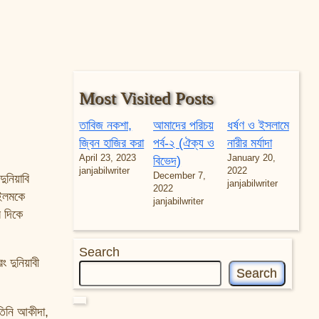
Most Visited Posts
তাবিজ নকশা,
আমাদের পরিচয়
ধর্ষণ ও ইসলামে
জ্বিন হাজির করা
পর্ব-২ (ঐক্য ও
নারীর মর্যাদা
April 23, 2023
January 20,
বিভেদ)
janjabilwriter
2022
December 7,
ুনিয়াবি
janjabilwriter
2022
 ইলমকে
janjabilwriter
র দিকে
Search
 দুনিয়াবী
Search
তিনি আকীদা,