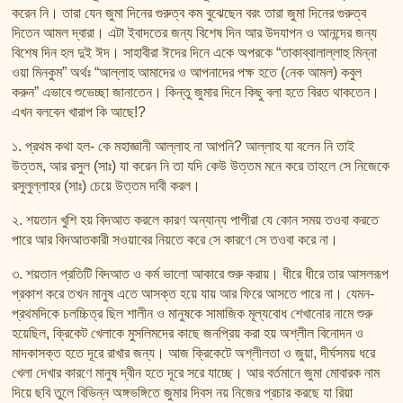
তাফসির ফি জিলালিল কোরআন
করেন নি। তারা যেন জুমা দিনের গুরুত্ব কম বুঝেছেন বরং তারা জুমা দিনের গুরুত্ব
শায়খ আহমদ মুসা জিবরীলের বই সমূহ
দিতেন আমল দ্বারা। এটা ইবাদতের জন্য বিশেষ দিন আর উদযাপন ও আনন্দের জন্য
বিশেষ দিন হল দুই ঈদ। সাহাবীরা ঈদের দিনে একে অপরকে “তাকাব্বালাল্লাহু মিন্না
ওয়া মিনকুম” অর্থঃ “আল্লাহ আমাদের ও আপনাদের পক্ষ হতে (নেক আমল) কবুল
করুন” এভাবে শুভেচ্ছা জানাতেন। কিন্তু জুমার দিনে কিছু বলা হতে বিরত থাকতেন।
এখন বলবেন খারাপ কি আছে!?
১. প্রথম কথা হল- কে মহাজ্ঞানী আল্লাহ না আপনি? আল্লাহ যা বলেন নি তাই
উত্তম, আর রসুল (সাঃ) যা করেন নি তা যদি কেউ উত্তম মনে করে তাহলে সে নিজেকে
রসুলুল্লাহর (সাঃ) চেয়ে উত্তম দাবী করল।
২. শয়তান খুশি হয় বিদআত করলে কারণ অন্যান্য পাপীরা যে কোন সময় তওবা করতে
পারে আর বিদআতকারী সওয়াবের নিয়তে করে সে কারণে সে তওবা করে না।
৩. শয়তান প্রতিটি বিদআত ও কর্ম ভালো আকারে শুরু করায়। ধীরে ধীরে তার আসলরূপ
প্রকাশ করে তখন মানুষ এতে আসক্ত হয়ে যায় আর ফিরে আসতে পারে না। যেমন-
প্রথমদিকে চলচ্চিত্র ছিল শালীন ও মানুষকে সামাজিক মূল্যবোধ শেখানোর নামে শুরু
হয়েছিল, ক্রিকেট খেলাকে মুসলিমদের কাছে জনপ্রিয় করা হয় অশ্লীল বিনোদন ও
মাদকাসক্ত হতে দূরে রাখার জন্য। আজ ক্রিকেটে অশ্লীলতা ও জুয়া, দীর্ঘসময় ধরে
খেলা দেখার কারণে মানুষ দ্বীন হতে দূরে সরে যাচ্ছে। আর বর্তমানে জুমা মোবারক নাম
দিয়ে ছবি তুলে বিভিন্ন অঙ্গভঙ্গিতে জুমার দিবস নয় নিজের প্রচার করছে যা রিয়া