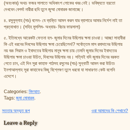
(অহংকার) অথচ ফজর সালাতে অধিকাংশ লোকের খবর নেই। ভবিষ্যতে হয়তো
দেখবেন বেপর্দা নারীরা ছবি তুলে জুম্মা মোবারক জানাচ্ছে।
৪. রসুলুল্লাহ (সাঃ) বলেন- যে ব্যক্তি আমল করল যার ব্যাপারে আমার নির্দেশ নাই তা
প্রত্যাখাত। (সহিহ মুসলিম- অধ্যায়- বিচার ফায়সালা)
৫. ইতিমধ্যে আরেকটা ফেতনা হল- জুমার দিনের উছিলায় ক্ষমা চাওয়া। আচ্ছা সাহাবীরা
কি এই ধরনের দিবসের উছিলায় ক্ষমা চেয়েছিলেন!? সর্বোত্তম মাস রমাদানের উছিলায়
নয় বরং সিয়াম ও ইবাদতের উছিলায় মানুষ ক্ষমা চায় তেমনি জুমার দিনের ইবাদতের
উছিলায় ক্ষমা চাওয়া উচিত, দিবসের উছিলায় নয়। সত্যিই যদি জুমার দিনের বরকত
পেতে চান, এই দিন সুরা কাহাফ পাঠসহ রসুলের (সাঃ) সুন্নাতী আমল করা উচিত৷
ইনশাআল্লাহ সুরা কাহাফের কিছু বিশ্লেষণ তুলে ধরবো যা সাধারণত কেউ বলেনি
এদেশে।
Categories:
বিদআত
.
Tags:
জুমা মোবারক
.
Post navigation
সততার অদ্ভুত রূপ
ওরা আমাদের কি শেখাবে?
Leave a Reply