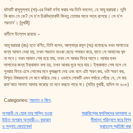
ঘটনাটি রাসূলুল্লাহ (সা)-এর নিকট বর্ণনা করার পর তিনি বললেন, হে আবু হুরায়রা। তুমি
কি জান সে কে? সে হ’ল চিরমিথ্যাবাদী কিন্তু তোমার সাথে সত্য বলেছে। সে হ’ল
শয়তান’। [বুখারী]
হাদীসে উল্লেখ রয়েছে –
আবূ হুরায়রা (রাঃ) হতে বর্ণিত, তিনি বলেন, আল্লাহ্‌র রসূল (সঃ) বলেছেনঃ যখন সালাতের
জন্য আযান দেয়া হয়, তখন শয়তান হাওয়া ছেড়ে পলায়ন করে, যাতে সে আযানের শব্দ
না শুনে। যখন আযান শেষ হয়ে যায়, তখন সে আবার ফিরে আসে। আবার যখন
সালাতের জন্য ইক্বামাত বলা হয়, তখন আবার দূরে সরে যায়। ইক্বামাত শেষ হলে সে
পুনরায় ফিরে এসে লোকের মনে কুমন্ত্রণা দেয় এবং বলে এটা স্মরণ কর, ওটা স্মরণ কর,
বিস্মৃত বিষয়গুলো সে মনে করিয়ে দেয়। এভাবে লোকটি এমন পর্যায়ে পোঁছে যে, সে কয়
রাক’আত সালাত আদায় করেছে তা মনে করতে পারে না। (সহিহ বুখারী, হাদিস নং ৬০৮)
Categories:
শয়তান ও জিন
.
Post navigation
অপরাধী যে হোক তার শাস্তি হওয়া
সারাবিশ্বের মুসলিমদের ভালবাসা ও
উচিত অপরাধ অনুযায়ী— কুরআন
সীমান্ত পরিত্যাগ করে বিশ্ব
ও সুন্নাহ মোতাবেক!
ভ্রাতৃত্ব প্রতিষ্ঠা করা