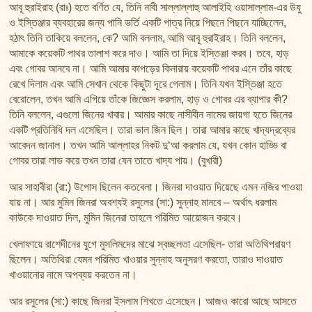
আবূ হুরাইরাহ (রাঃ) হতে বর্ণিত যে, তিনি নাবী সাল্লাল্লাহু আলাইহি ওয়াসাল্লাম-এর উযু
ও ইস্তিঞ্জার ব্যবহারের জন্য পানি ভর্তি একটি পাত্র নিয়ে পিছনে পিছনে যাচ্ছিলেন,
হঠাৎ তিনি তাকিয়ে বললেন, কে? আমি বললাম, আমি আবূ হুরাইরাহ। তিনি বললেন,
আমাকে কয়েকটি পাথর তালাশ করে দাও। আমি তা দিয়ে ইস্তিঞ্জা করব। তবে, হাড়
এবং গোবর আনবে না। আমি আমার কাপড়ের কিনারায় কয়েকটি পাথর এনে তাঁর কাছে
রেখে দিলাম এবং আমি সেখান থেকে কিছুটা দূরে গেলাম। তিনি যখন ইস্তিঞ্জা হতে
বেরোলেন, তখন আমি এগিয়ে তাঁকে জিজ্ঞেস করলাম, হাড় ও গোবর এর ব্যাপার কী?
তিনি বললেন, এগুলো জিনের খাবার। আমার কাছে নাসীবীন নামের জায়গা হতে জিনের
একটি প্রতিনিধি দল এসেছিল। তারা ভাল জিন ছিল। তারা আমার কাছে খাদ্যদ্রব্যের
আবেদন জানাল। তখন আমি আল্লাহর নিকট দু‘আ করলাম যে, যখন কোন হাড্ডি বা
গোবর তারা লাভ করে তখন তারা যেন তাতে খাদ্য পায়। (বুখারী)
আর সাহাবীরা (রা:) উপোস ছিলেন কতবেলা। জিনরা দাওয়াত দিয়েছে এমন নজির পাওয়া
যায় না। আর মুমিন জিনরা অবশ্যই রসুলের (সা:) সুন্নাহ মানবে – অর্থাৎ ধরলাম
কাউকে দাওয়াত দিল, মুমিন জিনেরা তাহলে পরিমিত আয়োজন করবে।
খেলাফায়ে রাশেদীনের যুগে মুসলিমদের মাঝে স্বচ্ছলতা এসেছিল- তারা অতিথিপরায়ণ
ছিলেন। অতিথিরা যেমন পরিমিত খাওয়ার সুন্নাহ অনুসরণ করতো, তারাও দাওয়াত
খাওয়ানোর নামে অপব্যয় করতেন না।
আর রসুলের (সা:) কাছে জিনরা ইসলাম শিখতে এসেছেন। আজও কারো আছে আসতে