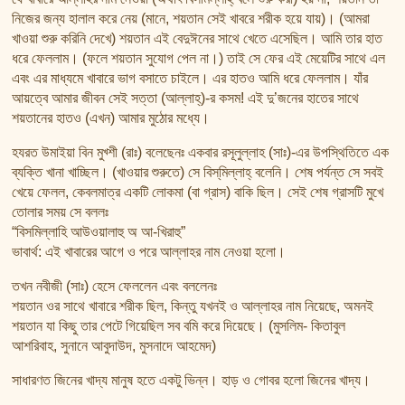
নিজের জন্য হালাল করে নেয় (মানে, শয়তান সেই খাবরে শরীক হয়ে যায়)। (আমরা
খাওয়া শুরু করিনি দেখে) শয়তান এই বেদুঈনের সাথে খেতে এসেছিল। আমি তার হাত
ধরে ফেললাম। (ফলে শয়তান সুযোগ পেল না।) তাই সে ফের এই মেয়েটির সাথে এল
এবং এর মাধ্যমে খাবারে ভাগ বসাতে চাইলে। এর হাতও আমি ধরে ফেললাম। যাঁর
আয়ত্বে আমার জীবন সেই সত্তা (আল্লাহ্)-র কসম! এই দু’জনের হাতের সাথে
শয়তানের হাতও (এখন) আমার মুঠোর মধ্যে।
হযরত উমাইয়া বিন মুখ্শী (রাঃ) বলেছেনঃ একবার রসূলুল্লাহ (সাঃ)-এর উপস্থিতিতে এক
ব্যক্তি খানা খাচ্ছিল। (খাওয়ার শুরুতে) সে বিস্‌মিল্লাহ্ বলেনি। শেষ পর্যন্ত সে সবই
খেয়ে ফেলল, কেবলমাত্র একটি লোকমা (বা গ্রাস) বাকি ছিল। সেই শেষ গ্রাসটি মুখে
তোলার সময় সে বললঃ
“বিসমিল্লাহি আউওয়ালাহু অ আ-খিরাহু”
ভাবার্থ: এই খাবারের আগে ও পরে আল্লাহর নাম নেওয়া হলো।
তখন নবীজী (সাঃ) হেসে ফেললেন এবং বললেনঃ
শয়তান ওর সাথে খাবারে শরীক ছিল, কিন্তু যখনই ও আল্লাহর নাম নিয়েছে, অমনই
শয়তান যা কিছু তার পেটে গিয়েছিল সব বমি করে দিয়েছে। (মুসলিম- কিতাবুল
আশরিবাহ, সুনানে আবুদাউদ, মুসনাদে আহমেদ)
সাধারণত জিনের খাদ্য মানুষ হতে একটু ভিন্ন। হাড় ও গোবর হলো জিনের খাদ্য।