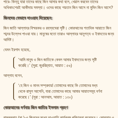
পারে- কিন্তু যারা তাদের কাছে জিন আসার কথা বলে, খেয়াল করবেন তাদের
অধিকাংশেরই আকীদায় সমস্যা। ওদের কাছে শয়তান জিন আসে না মুমিন জিন আসে?
জিনদের যেভাবে দাওয়াহ দিয়েছেন:
জিন জাতি আল্লাহর বিস্ময়কর ও রহস্যঘেরা সৃষ্টি। কোরআনের শতাধিক আয়াতে জিন
শব্দের উল্লেখ পাওয়া যায়। মানুষের মতো তারাও আল্লাহর আনুগত্য ও ইবাদতের জন্য
আদিষ্ট।
যেমন ইরশাদ হয়েছে,
‘আমি মানুষ ও জিন জাতিকে কেবল আমার ইবাদতের জন্য সৃষ্টি
করেছি।’ (সুরা: জুররিয়্যাত, আয়াত : ৫৬)
আল্লাহ বলেন,
‘হে জিন ও মানব সম্প্রদায়! তোমাদের কাছে কি তোমাদের মধ্য
থেকে রাসুল আসেনি, যারা তোমাদের কাছে আমার আয়াতসমূহ বর্ণনা
করেছে।’ (সুরা : আনআম, আয়াত : ১৩০)
কোরআনের বর্ণনায় জিন জাতির ইসলাম গ্রহণ
রাসুলুল্লাহ (সা.)-ও জিনদের মধ্যে দাওয়াতি কার্যক্রম পরিচালনা করেছেন। কোরআন ও