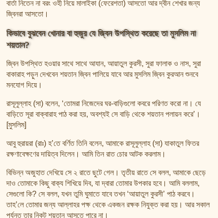
বার্তা নিতেন না বরং ওহী নিয়ে মালাইকা (ফেরেশতা) আসতো আর দ্বীন শেখার জন্য
জ্বিনরা আসতো।
কিভাবে বুঝবেন খোনার বা হুজুর যে জ্বিন উপস্থিত করেছে তা মুসলিম না
শয়তান?
জ্বিন উপস্থিত হওয়ার সাথে সাথে আযান, আয়াতুল কুরসী, সুরা ফালাক ও নাস, সুরা
বাকারাহ পড়ুন দেখবেন শয়তান জ্বিন পালিয়ে যাবে আর মুসলিম জ্বিন কুরআন শুনবে
মনযোগ দিয়ে।
রাসূলুল্লাহ (সা) বলেন, ‘তোমরা নিজেদের ঘর-বাড়িগুলো কবরে পরিণত করো না। যে
বাড়িতে সূরা বাক্বারাহ পাঠ করা হয়, অবশ্যই সে বাড়ি থেকে শয়তান পলায়ন করে’।
[মুসলিম]
আবু হুরায়রা (রাঃ) হ’তে বর্ণিত তিনি বলেন, আমাকে রাসূলুল্লাহ (সা) যাকাতুল ফিতর
রক্ষণাবেক্ষণের দায়িত্ব দিলেন। আমি তিন রাত চোর আটক করলাম।
বিভিন্ন অজুহাত দেখিয়ে সে ২ রাতে ছুটে গেল। তৃতীয় রাতে সে বলল, আমাকে ছেড়ে
দাও তোমাকে কিছু বাক্য শিখিয়ে দিব, যা দ্বারা তোমার উপকার হবে। আমি বললাম,
সেগুলো কি? সে বলল, যখন তুমি ঘুমাতে যাবে তখন ‘আয়াতুল কুরসী’ পাঠ করবে।
তাহ’লে তোমার জন্য আল্লাহর পক্ষ থেকে একজন রক্ষক নিযুক্ত করা হয়। আর সকাল
পর্যন্ত তার নিকট শয়তান আসতে পারে না।