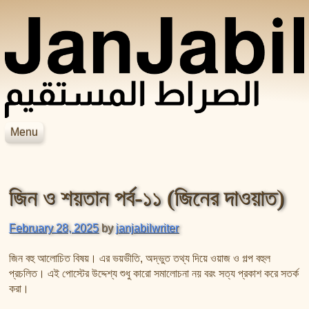
Skip to content
Menu
JanJabil
Home
Blog
জিন ও শয়তান পর্ব-১১ (জিনের দাওয়াত)
Books
Videos
হাদিসের বইসমূহ
February 28, 2025
by
janjabilwriter
আসহাবে রাসূলের জীবনকথা
সহীহ বুখারী শরীফ
শায়েখ জসিম উদ্দিন রহমানির বইসমূহ
সহীহ মুসলিম শরীফ
জিন বহু আলোচিত বিষয়। এর ভয়ভীতি, অদ্ভুত তথ্য দিয়ে ওয়াজ ও গল্প বহুল
শায়েখ সালেহ আল মুনাজ্জিদের বইসমূহ
প্রচলিত। এই পোস্টের উদ্দেশ্য শুধু কারো সমালোচনা নয় বরং সত্য প্রকাশ করে সতর্ক
করা।
আল বিদায়া ওয়ান নিহায়া