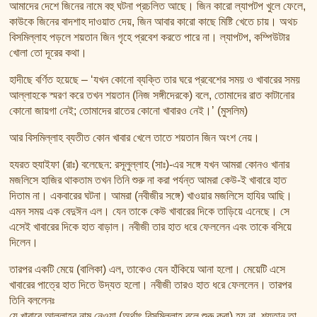
তাফসির ফি জিলালিল কোরআন
আমাদের দেশে জিনের নামে বহু ঘটনা প্রচলিত আছে। জিন কারো ল্যাপটপ খুলে ফেলে,
কাউকে জিনের বাদশাহ দাওয়াত দেয়, জিন আবার কারো কাছে মিষ্টি খেতে চায়। অথচ
শায়খ আহমদ মুসা জিবরীলের বই সমূহ
বিসমিল্লাহ পড়লে শয়তান জিন গৃহে প্রবেশ করতে পারে না। ল্যাপটপ, কম্পিউটার
খোলা তো দূরের কথা।
হাদীছে বর্ণিত হয়েছে – ‘যখন কোনো ব্যক্তি তার ঘরে প্রবেশের সময় ও খাবারের সময়
আল্লাহকে স্মরণ করে তখন শয়তান (নিজ সঙ্গীদেরকে) বলে, তোমাদের রাত কাটানোর
কোনো জায়গা নেই; তোমাদের রাতের কোনো খাবারও নেই।’ (মুসলিম)
আর বিসমিল্লাহ ব্যতীত কোন খাবার খেলে তাতে শয়তান জিন অংশ নেয়।
হযরত হুযাইফা (রাঃ) বলেছেন: রসূলুল্লাহ (সাঃ)-এর সঙ্গে যখন আমরা কোনও খানার
মজলিসে হাজির থাকতাম তখন তিনি শুরু না করা পর্যন্ত আমরা কেউ-ই খাবারে হাত
দিতাম না। একবারের ঘটনা। আমরা (নবীজীর সঙ্গে) খাওয়ার মজলিসে হাযির আছি।
এমন সময় এক বেদুঈন এল। যেন তাকে কেউ খাবারের দিকে তাড়িয়ে এনেছে। সে
এসেই খাবারের দিকে হাত বাড়াল। নবীজী তার হাত ধরে ফেললেন এবং তাকে বসিয়ে
দিলেন।
তারপর একটি মেয়ে (বালিকা) এল, তাকেও যেন হাঁকিয়ে আনা হলো। মেয়েটি এসে
খাবারের পাত্রে হাত দিতে উদ্যত হলো। নবীজী তারও হাত ধরে ফেললেন। তারপর
তিনি বললেনঃ
যে খাবারে আল্লাহর নাম নেওয়া (অর্থাৎ বিসমিল্লাহ্ বলে শুরু করা) হয় না, শয়তান তা