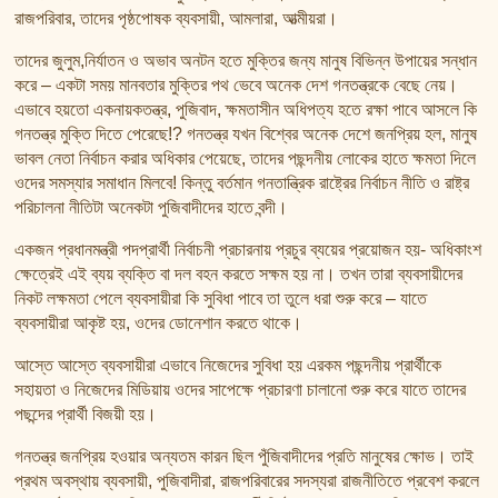
তাফসির ফি জিলালিল কোরআন
রাজপরিবার, তাদের পৃষ্ঠপোষক ব্যবসায়ী, আমলারা, আত্মীয়রা।
শায়খ আহমদ মুসা জিবরীলের বই সমূহ
তাদের জুলুম,নির্যাতন ও অভাব অনটন হতে মুক্তির জন্য মানুষ বিভিন্ন উপায়ের সন্ধান
করে – একটা সময় মানবতার মুক্তির পথ ভেবে অনেক দেশ গনতন্ত্রকে বেছে নেয়।
এভাবে হয়তো একনায়কতন্ত্র, পুজিবাদ, ক্ষমতাসীন অধিপত্য হতে রক্ষা পাবে আসলে কি
গনতন্ত্র মুক্তি দিতে পেরেছে!? গনতন্ত্র যখন বিশ্বের অনেক দেশে জনপ্রিয় হল, মানুষ
ভাবল নেতা নির্বাচন করার অধিকার পেয়েছে, তাদের পছন্দনীয় লোকের হাতে ক্ষমতা দিলে
ওদের সমস্যার সমাধান মিলবে! কিন্তু বর্তমান গনতান্ত্রিক রাষ্ট্রের নির্বাচন নীতি ও রাষ্ট্র
পরিচালনা নীতিটা অনেকটা পুজিবাদীদের হাতে বন্দী।
একজন প্রধানমন্ত্রী পদপ্রার্থী নির্বাচনী প্রচারনায় প্রচুর ব্যয়ের প্রয়োজন হয়- অধিকাংশ
ক্ষেত্রেই এই ব্যয় ব্যক্তি বা দল বহন করতে সক্ষম হয় না। তখন তারা ব্যবসায়ীদের
নিকট লক্ষমতা পেলে ব্যবসায়ীরা কি সুবিধা পাবে তা তুলে ধরা শুরু করে – যাতে
ব্যবসায়ীরা আকৃষ্ট হয়, ওদের ডোনেশান করতে থাকে।
আস্তে আস্তে ব্যবসায়ীরা এভাবে নিজেদের সুবিধা হয় এরকম পছন্দনীয় প্রার্থীকে
সহায়তা ও নিজেদের মিডিয়ায় ওদের সাপেক্ষে প্রচারণা চালানো শুরু করে যাতে তাদের
পছন্দের প্রার্থী বিজয়ী হয়।
গনতন্ত্র জনপ্রিয় হওয়ার অন্যতম কারন ছিল পুঁজিবাদীদের প্রতি মানুষের ক্ষোভ। তাই
প্রথম অবস্থায় ব্যবসায়ী, পুজিবাদীরা, রাজপরিবারের সদস্যরা রাজনীতিতে প্রবেশ করলে