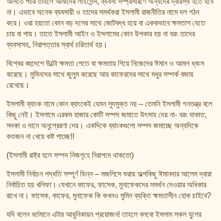
আসতে পারি তাহলে আমাদের লাইসেন্স, ব্যবসা সম্প্রসারণে অন্যদের দ্বারস্থ হতে হবে
না। এভাবে অনেক ব্যবসায়ী ও তাদের সমর্থকরা ইসলামী রাজনীতির নামে দল গঠন
করে। ওরা হয়তো কোন বড় দলের সাথে জোটবদ্ধ হয়ে বা এককভাবে ক্ষমতাশ যেতে
চায় বা পায়। তাতে ইসলামী আইন ও ইসলামের কোন উপকার হয় না বরং তাদের
ব্যবসাসহ, নিরাপত্তার স্বার্থ চরিতার্থ হয়।
বিশ্বের বহুদেশে উল্টো ক্ষমতা পেতে বা ক্ষমতায় গিয়ে নিজেদের ঈমান ও আমল ধ্বংস
করেছে। মুমিনদের সাথে জুলুম করেছে আর কাফেরদের সাথে মধুর সম্পর্ক বজায়
রেখেছে।
ইসলামী ব্যাংক নামে কোন ব্যাংকেই যেমন সুদমুক্ত নয় – তেমনি ইসলামী গনতন্ত্র বলে
কিছু নেই। ইসলামে এরকম হাজার কোটি সম্পদ জমাতে উৎসাহ দেয় না- বরং যাকাত,
সদকা ও দানে অনুপ্রেরণা দেয়। একদিকে ব্যাংকগুলো সম্পদ জমাচ্ছে অন্যদিকে
কতজন না খেয়ে কষ্ট পাচ্ছে!!
(ইসলামী রাষ্ট্র হলে সম্পদ নিজগৃহে নিরাপদে থাকতো)
ইসলামী নির্বাচন পদ্ধতি সম্পূর্ণ ভিন্ন – মজলিসে শুরায় অল্পকিছু ঈমানদার আলেম দ্বারা
নির্বাচিত হয় খলিফা। যেখানে কাফের, ফাসেক, মুনাফেকদের সমর্থন দেওয়ার অধিকার
রাখে না। ফাসেক, কাফের, মুনাফেক কি কখনও মুমিন ব্যক্তি ক্ষমতাসীন হোক চাইবে?
যদি বলেন বর্তমানে এটার আধুনিকায়ন প্রয়োজন! তাহলে বলবো ইসলাম সকল যুগের