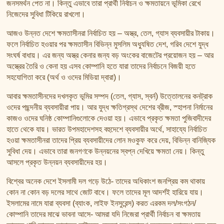
জনসমর্থন পেত না। কিন্তু এভাবে তারা প্রার্থী নির্বাচন ও ক্ষমতায়নে ভূমিকা রেখে
নিজেদের সুবিধা টিকিয়ে রাখলো।
আজও উন্নত দেশে ক্ষমতাসীনরা নির্বাচিত হয় – অস্ত্র, তেল, গ্যাস ব্যবসায়ীর টাকায়।
ফলে নির্বাচিত হওয়ার পর ক্ষমতাসীন বিভিন্ন মুসলিম অধ্যুষিত দেশ, গরিব দেশে যুদ্ধ
সংঘর্ষ বাধায়। এর জন্য অস্ত্র কেনার জন্য বড় অংকের বাজেটের প্রয়োজন হয় – আর
অস্ত্রের তৈরি ও কেনা হয় এসব কোম্পানি হতে যারা তাদের নির্বাচনে বিজয়ী হতে
সহযোগিতা করে (অর্থ ও ওদের মিডিয়া দ্বারা)।
আবার ক্ষমতাসীনদের দখলকৃত ভূমির সম্পদ (তেল, গ্যাস, স্বর্ন) উত্তোলনের কনট্রাক
ওদের পছন্দনীয় ব্যবসায়ীরা পায়। আর যুদ্ধ ক্ষতিগ্রস্থ দেশের ব্রীজ, স্হাপনা নির্মানের
কাজও ওদের ঘনিষ্ঠ কোম্পানিগুলোকে দেওয়া হয়। এভাবে প্রকৃত ক্ষমতা পুজিবাদীদের
হাতে থেকে যায়। ভারত উপমহাদেশসহ বহুদেশে ব্যবসায়ীর অর্থে, সাহায্যে নির্বাচিত
হওয়া ক্ষমতাসীনরা তাদের প্রিয় ব্যবসায়ীদের লোন মওকুফ করে দেয়, বিভিন্ন বানিজ্যিক
সুবিধা দেয়। এভাবে তারা জনগণকে উন্নয়নের স্বপ্ন দেখিয়ে ক্ষমতা নেয়। কিন্তু
আসলে প্রকৃত উন্নয়ন ব্যবসায়ীদের হয়।
বিশ্বের অনেক দেশে ইসলামী দল গড়ে উঠে- তাদের অধিকাংশ জনপ্রিয় কম থাকায়
কোন না কোন বড় দলের সাথে জোট বাধে। ফলে তাদের মূল আদর্শই হারিয়ে যায়।
ইসলামের নামে যারা ব্যবসা (ব্যাংক, লাইফ ইনসুরেন্স) করত এরকম দল/সংগঠন/
কোম্পানি তাদের মাঝে ভাবনা আসে- আমরা যদি নিজেরা প্রার্থী নির্বাচন বা ক্ষমতায়