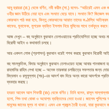
আবু হুরায়রা (রা.) থেকে বর্ণিত, নবী করীম (সা.) বলেন- “অচিরেই এমন এক 
ওহীর জ্ঞান উঠিয়ে নেয়া হবে এবং সংঘাত বেড়ে যাবে। সংঘাত কি? জিজ্ঞ
কোরআন পাঠ করা হবে, কিন্তু কোরআনের আয়াত তাদের কণ্ঠাস্থি অতিক্র
কাফের, মুনাফেক, মুশরেক ব্যক্তি ইসলাম নিয়ে মুমিনের সাথে তর্কযুদ্ধ করবে
আজ দেখুন – বহু অনুষ্ঠানে কুরআন তেলাওয়াতের প্রতিযোগিতা হচ্ছে অথচ মা
বিরোধী আইন ও কথাবার্তা চলছে।
আর একদল লোক (প্রশাসন) কুরআন ধরেই শপথ করছে কুরআন বিরোধী আইনে
বহু সাংস্কৃতিক, বিদায় অনুষ্ঠানে কুরআন তেলাওয়েত হচ্ছে আবার গানবাজনা 
রাহমানির রাহিম লেখা হচ্ছে – অনেক তারকারা চলচ্চিত্রে সফলতার জন্য দোয়া
বিদ্যমান ও রসুলুল্লাহ (সাঃ)-এর আদর্শ বাদ দিয়ে অন্য কারো আদর্শকে প্র
ব্যবহার করছে।
হযরত আবেস আল গিফারী (রাঃ) থেকে বর্ণিত। তিনি বলেন, রাসূল সাল্লাল্ল
হলো, শিশু তথা বোকা ও অযোগ্য ব্যক্তিদের নেতা হওয়া। জালেম পুলিশের আ
মানুষের জানের মূল্য না থাকা। এমন এক প্রজন্ম তৈরী হওয়া, যারা কুরআনে 