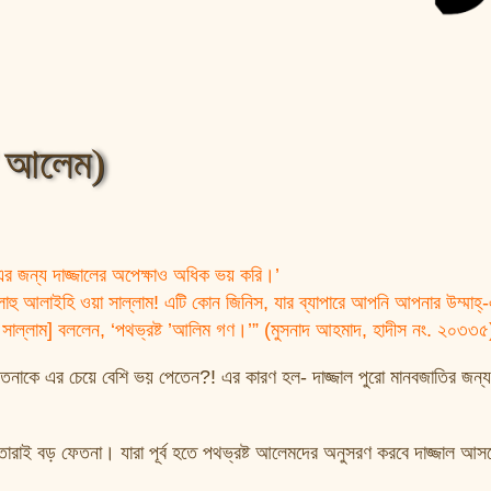
ট আলেম)
াহ্‌-এর জন্য দাজ্জালের অপেক্ষাও অধিক ভয় করি।’
াহু আলাইহি ওয়া সাল্লাম! এটি কোন জিনিস, যার ব্যাপারে আপনি আপনার উম্মাহ্‌
য়া সাল্লাম] বললেন, ‘পথভ্রষ্ট ’আলিম গণ।’” (মুসনাদ আহমাদ, হাদীস নং. ২০৩৩
 ফেতনাকে এর চেয়ে বেশি ভয় পেতেন?! এর কারণ হল- দাজ্জাল পুরো মানবজাতির জন্
 তারাই বড় ফেতনা। যারা পূর্ব হতে পথভ্রষ্ট আলেমদের অনুসরণ করবে দাজ্জাল আস