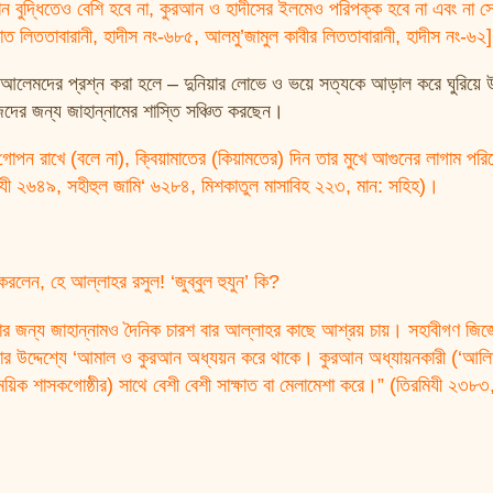
ান বুদ্ধিতেও বেশি হবে না, কুরআন ও হাদীসের ইলমেও পরিপক্ক হবে না এবং না স
 লিততাবারানী, হাদীস নং-৬৮৫, আলমু’জামুল কাবীর লিততাবারানী, হাদীস নং-৬২]
ট আলেমদের প্রশ্ন করা হলে – দুনিয়ার লোভে ও ভয়ে সত্যকে আড়াল করে ঘুরিয়ে
দের জন্য জাহান্নামের শাস্তি সঞ্চিত করছেন।
গোপন রাখে (বলে না), ক্বিয়ামাতের (কিয়ামতের) দিন তার মুখে আগুনের লাগাম পরি
 ২৬৪৯, সহীহুল জামি‘ ৬২৮৪, মিশকাতুল মাসাবিহ ২২৩, মান: সহিহ)।
রলেন, হে আল্লাহর রসুল! ‘জুব্বুল হুযুন’ কি?
ময়িক শাসকগোষ্ঠীর) সাথে বেশী বেশী সাক্ষাত বা মেলামেশা করে।” (তিরমিযী ২৩৮৩,