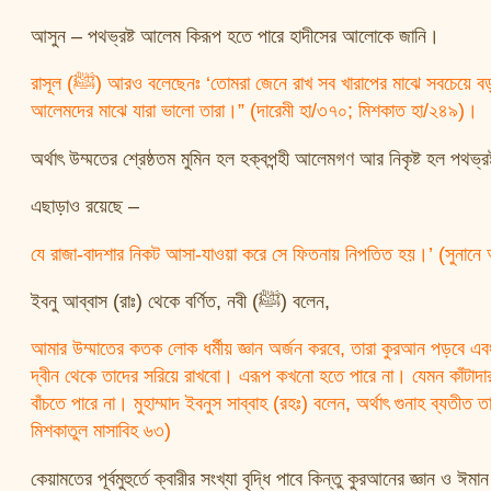
আসুন – পথভ্রষ্ট আলেম কিরূপ হতে পারে হাদীসের আলোকে জানি।
রাসূল (ﷺ) আরও বলেছেনঃ ‘তোমরা জেনে রাখ সব খারাপের মাঝে সবচেয়ে বড় খারাপ হচ্ছে আলেমদের মাঝে যারা খারাপ তারা আর সব ভালোর মাঝে সবচেয়ে ভাল হলো
আলেমদের মাঝে যারা ভালো তারা।” (দারেমী হা/৩৭০; মিশকাত হা/২৪৯)।
অর্থাৎ উম্মতের শ্রেষ্ঠতম মুমিন হল হক্বপন্হী আলেমগণ আর নিকৃষ্ট হল পথভ
এছাড়াও রয়েছে –
যে রাজা-বাদশার নিকট আসা-যাওয়া করে সে ফিতনায় নিপতিত হয়।’ (সুনানে
ইবনু আব্বাস (রাঃ) থেকে বর্ণিত, নবী (ﷺ) বলেন,
আমার উম্মাতের কতক লোক ধর্মীয় জ্ঞান অর্জন করবে, তারা কুরআন পড়বে এবং
দ্বীন থেকে তাদের সরিয়ে রাখবো। এরূপ কখনো হতে পারে না। যেমন কাঁটাদা
বাঁচতে পারে না। মুহাম্মাদ ইবনুস সাব্বাহ (রহঃ) বলেন, অর্থাৎ গুনাহ ব্য
মিশকাতুল মাসাবিহ ৬৩)
কেয়ামতের পূর্বমুহুর্তে ক্বারীর সংখ্যা বৃদ্ধি পাবে কিন্তু কুরআনের জ্ঞান ও ঈম