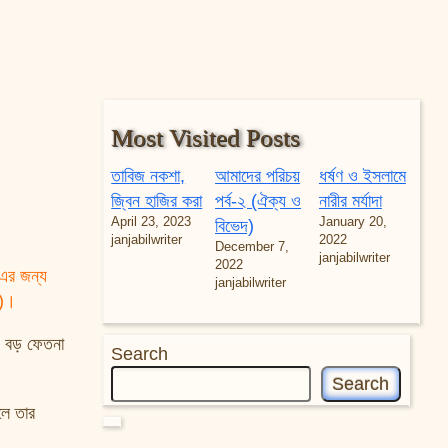
Most Visited Posts
তাবিজ নকশা,
আমাদের পরিচয়
ধর্ষণ ও ইসলামে
জ্বিন হাজির করা
পর্ব-২ (ঐক্য ও
নারীর মর্যাদা
April 23, 2023
January 20,
বিভেদ)
janjabilwriter
2022
December 7,
janjabilwriter
2022
-এর জন্য
janjabilwriter
৫)।
য বড় ফেতনা
Search
Search
লে তার