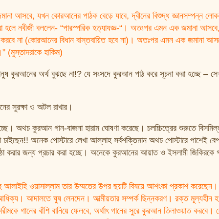
জমানা আসবে, যখন কোরআনের পাঠক বেড়ে যাবে, দ্বীনের বিশুদ্ধ জ্ঞানসম্পন্ন লোক
েস করা হলে নবীজী বললেন- “পারস্পরিক হত্যাযজ্ঞ-“। অতঃপর এমন এক জমানা আসবে
ম করবে না (কোরআনের বিধান বাস্তবায়িত হবে না)। অতঃপর এমন এক জমানা আস
।” (মুস্তাদরাকে হাকিম)
নুষ কুরআনের অর্থ বুঝছে না!? যে সংসদে কুরআন পাঠ করে সূচনা করা হচ্ছে – স
র সুরক্ষা ও অটল রাখার।
হচ্ছে। অথচ কুরআন গান-বাজনা হারাম ঘোষণা করেছে। চলচ্চিত্রের শুরুতে বিসমিল্
 চাইছেন!! অনেক পোস্টারে লেখা আল্লাহ সর্বশক্তিমান অথচ পোস্টারে পাশেই বেপর্
তিষ্ঠা করার জন্য প্রচার করা হচ্ছে। অনেকে কুরআনের আয়াত ও ইসলামী জিকিরকে 
াহু আলাইহি ওয়াসাল্লাম তার উম্মতের উপর ছয়টি বিষয়ে আশংকা প্রকাশ করেছেন।
ধিক্য। আদালতে ঘুষ লেনদেন। আত্মীয়তার সম্পর্ক ছিন্নকরণ। রক্ত মূল্যহীন হও
কারীমকে গানের বাঁশি বানিয়ে ফেলবে, অর্থাৎ গানের সুরে কুরআন তিলাওয়াত করবে।