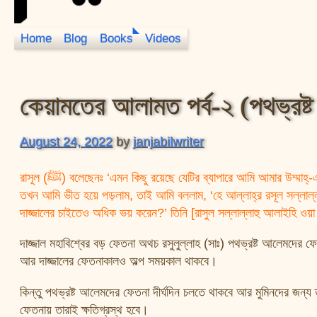
Home
Blog
Books
Videos
JanJabil
কেয়ামতের আলামত পর্ব-২ (পথভ্রষ্
August 24, 2022
by
janjabilwriter
রাসূল (ﷺ) বলেছেনঃ ‘এমন কিছু রয়েছে যেটির ব্যাপারে আমি আমার উম্ম
তখন আমি ভীত হয়ে পড়লাম, তাই আমি বললাম, ‘হে আল্লাহ্‌র রসূল সল্লাল্ল
দাজ্জালের চাইতেও অধিক ভয় করেন?’ তিনি [রাসুল সল্লাল্লাহু আলাইহি ও
দাজ্জাল মহাবিশ্বের বড় ফেতনা অথচ রসুলুল্লাহ (সাঃ) পথভ্রষ্ট আলেমদের
আর দাজ্জালের ফেতনাকালও অল্প সময়কাল থাকবে।
কিন্তু পথভ্রষ্ট আলেমদের ফেতনা দীর্ঘদিন চলতে থাকবে আর মুমিনদের জন্য
ফেতনায় তারাই ক্ষতিগ্রস্থ হবে।