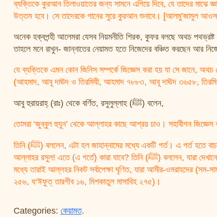
ব্যক্তিকে কুরআন তিলাওয়াতের জন্য সামনে এগিয়ে দিবে, যে তাদের মাঝে জ্ঞ
উত্তম হবে। সে তাদেরকে গানের সুরে কুরআন শুনাবে। [আলমু’জামুল আওসাত
অনেক হক্বপন্হী আলেমরা যেসব নিয়মনীতি শিরক, কুফর বলছে অথচ পথভ্রষ্
তাহলে মনে রাখুন- জান্নাতের নেয়ামত হতে নিজেদের বঞ্চিত করছেন আর নিজে
যে ব্যক্তিকে এমন কোন জিনিস সম্পর্কে জিজ্ঞেস করা হয় যা সে জানে, অথচ 
(আহমাদ, আবূ দাঊদ ও তিরমিযী, আহমাদ ৭৮৮৩, আবূ দাঊদ ৩৬৫৮, তিরমিযী
আবু হুরায়রাহ্ (রাঃ) থেকে বর্ণিত, রসুলুল্লাহ (ﷺ) বলেন,
তোমরা ‘জুব্বুল হুযুন’ থেকে আল্লাহর কাছে আশ্রয় চাও। সহাবীগন জিজ্ঞেস ক
তিনি (ﷺ) বললেন, এটা হল জাহান্নামের মধ্যে একটি গর্ত। এ গর্ত হতে বাচার জন্য জাহান্নামও দৈনিক চারশ বার আল্লাহর কাছে আশ্রয় চায়। সহাবীগণ জিজ্ঞেস করল, হে
আল্লাহর রসুল! এতে (এ গর্তে) কারা যাবে? তিনি (ﷺ) বললেন, যারা দেখানোর উদ্দেশ্যে ‘আমাল ও কুরআন অধ্যয়ন করে থাকে। কুরআন অধ্যায়নকারী (‘আলিম)-গনের
মধ্যে তারাই আল্লহর নিকট সর্বাপেক্ষা ঘৃণিত, যারা আমীর-ওমরাহদের (সম-সা
২৫৬, য‘ঈফুত্ তারগীব ১৬, মিশকাতুল মাসাবিহ ২৭৫)।
Categories:
কেয়ামত
.