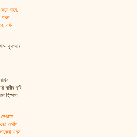
 কমে যাবে,
, যখন
বে, যখন
েখানে কুরআন
লাহির
দা নারীর ছবি
গান হিসেবে
 সেগুলো
য়া অর্থাৎ
 লোকেরা এমন