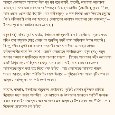
তাফসির ফি জিলালিল কোরআন
আসলে কেয়ামতের আলামত নিয়ে যুগ যুগ ধরে সাহাবী, তাবেয়ী, আলেমরা আলোচনা
করেছেন। তবে তারা সবচেয়ে বেশি গুরুত্ব দিয়েছেন আকীদা (তাওহীদ), কুফর, শিরক,
শায়খ আহমদ মুসা জিবরীলের বই সমূহ
আল ওয়ালা ওয়াল বারা ইত্যাদি। বহু হাদীসগ্রন্থ ও আল বিদায়া ওয়ান নিহায়ায় রসুলের
(সাঃ) ভবিষ্যবাণী বর্ণনা করা হয়েছে। কেয়ামতের আলামত আলোচনা কেন গুরুত্বপূর্ণ –
ইসলাম পুরো মানবজাতির জন্য এসেছে।
রসুল (সাঃ) আসার পূর্বে তাওরাত, ইনজিলে ভবিষ্যবাণী ছিল। ইহুদীরা তা প্রচার করত
যদিও তারা রসুলকে (সাঃ) চেনার পর অল্পকিছু ইহুদী ছাড়া অধিকাংশ ঈমান আনেনি।
কিন্তু মদীনার মুশরিকরা অনেকে সত্যনবীর আগমনে ঈমান এনেছেন তাদের
ভবিষ্যৎবানীর সাথে মিল দেখে। তেমনি কেয়মতের আলামতগুলো- রসুল (সাঃ) সত্য
হওয়ার প্রমাণ যা মুশরিকদের জন্য দাওয়াত স্বরূপ। নিশ্চয়ই আল্লাহর ওহীর জ্ঞান ছাড়া
এতটা নিখুত সত্য ভবিষ্যত বক্তব্য সম্ভব নয়। তাই যে যার মত কেয়ামতের
আলামতের ব্যাখা করা হতে বিরত থাকা উচিত। আর কেয়ামতের আলামত পড়লে,
শুনলে, জানলে, বর্তমান পরিস্থিতির সাথে মিলালে – মুমিনের ঈমান আরও বৃদ্ধি পায় যে
আল্লাহ সবকিছু জানেন, পর্যবেক্ষণ করেন।
শয়তান, দাজ্জাল, ইসলামের শত্রুদের মেকাবেলার প্রতিটি কৌশল মুমিনকে জানিয়ে
দিয়েছেন মহান রব্বুল আলামীন। যে আমাদের রব ইসলামের শত্রুদের প্রতিটি ষড়যন্ত্র
ধ্বংস করবেন ইনশাআল্লাহ আর আমাদের এক আল্লাহর উপর ভরসা করা উচিত। তার
নির্দেশনা মোতাবেক চলা উচিত।