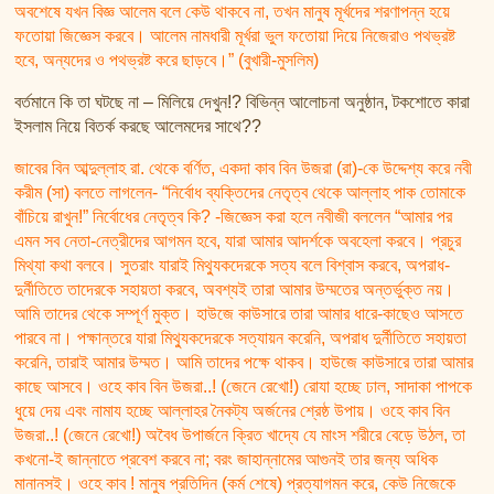
অবশেষে যখন বিজ্ঞ আলেম বলে কেউ থাকবে না, তখন মানুষ মূর্খদের শরণাপন্ন হয়ে
ফতোয়া জিজ্ঞেস করবে। আলেম নামধারী মূর্খরা ভুল ফতোয়া দিয়ে নিজেরাও পথভ্রষ্ট
হবে, অন্যদের ও পথভ্রষ্ট করে ছাড়বে।” (বুখারী-মুসলিম)
বর্তমানে কি তা ঘটছে না – মিলিয়ে দেখুন!? বিভিন্ন আলোচনা অনুষ্ঠান, টকশোতে কারা
ইসলাম নিয়ে বিতর্ক করছে আলেমদের সাথে??
জাবের বিন আব্দুল্লাহ রা. থেকে বর্ণিত, একদা কাব বিন উজরা (রা)-কে উদ্দেশ্য করে নবী
করীম (সা) বলতে লাগলেন- “নির্বোধ ব্যক্তিদের নেতৃত্ব থেকে আল্লাহ পাক তোমাকে
বাঁচিয়ে রাখুন!” নির্বোধের নেতৃত্ব কি? -জিজ্ঞেস করা হলে নবীজী বললেন “আমার পর
এমন সব নেতা-নেত্রীদের আগমন হবে, যারা আমার আদর্শকে অবহেলা করবে। প্রচুর
মিথ্যা কথা বলবে। সুতরাং যারাই মিথ্যুকদেরকে সত্য বলে বিশ্বাস করবে, অপরাধ-
দুর্নীতিতে তাদেরকে সহায়তা করবে, অবশ্যই তারা আমার উম্মতের অন্তর্ভুক্ত নয়।
আমি তাদের থেকে সম্পূর্ণ মুক্ত। হাউজে কাউসারে তারা আমার ধারে-কাছেও আসতে
পারবে না। পক্ষান্তরে যারা মিথ্যুকদেরকে সত্যায়ন করেনি, অপরাধ দুর্নীতিতে সহায়তা
করেনি, তারাই আমার উম্মত। আমি তাদের পক্ষে থাকব। হাউজে কাউসারে তারা আমার
কাছে আসবে। ওহে কাব বিন উজরা..! (জেনে রেখো!) রোযা হচ্ছে ঢাল, সাদাকা পাপকে
ধুয়ে দেয় এবং নামায হচ্ছে আল্লাহর নৈকট্য অর্জনের শ্রেষ্ঠ উপায়। ওহে কাব বিন
উজরা..! (জেনে রেখো!) অবৈধ উপার্জনে ক্রিত খাদ্যে যে মাংস শরীরে বেড়ে উঠল, তা
কখনো-ই জান্নাতে প্রবেশ করবে না; বরং জাহান্নামের আগুনই তার জন্য অধিক
মানানসই। ওহে কাব ! মানুষ প্রতিদিন (কর্ম শেষে) প্রত্যাগমন করে, কেউ নিজেকে