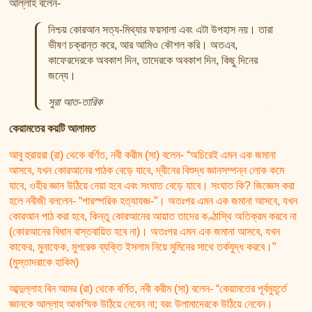
আল্লাহ বলেন-
নিশ্চয় কোরআন সত্য-মিথ্যার ফয়সালা এবং এটা উপহাস নয়। তারা
ভীষণ চক্রান্ত করে, আর আমিও কৌশল করি। অতএব,
কাফেরদেরকে অবকাশ দিন, তাদেরকে অবকাশ দিন, কিছু দিনের
জন্যে।
সুরা আত-তারিক
কেয়ামতের কয়টি আলামত
আবু হুরায়রা (রা) থেকে বর্ণিত, নবী করীম (সা) বলেন- “অচিরেই এমন এক জমানা
আসবে, যখন কোরআনের পাঠক বেড়ে যাবে, দ্বীনের বিশুদ্ধ জ্ঞানসম্পন্ন লোক কমে
যাবে, ওহীর জ্ঞান উঠিয়ে নেয়া হবে এবং সংঘাত বেড়ে যাবে। সংঘাত কি? জিজ্ঞেস করা
হলে নবীজী বললেন- “পারস্পরিক হত্যাযজ্ঞ-”। অতঃপর এমন এক জমানা আসবে, যখন
কোরআন পাঠ করা হবে, কিন্তু কোরআনের আয়াত তাদের কণ্ঠাস্থি অতিক্রম করবে না
(কোরআনের বিধান বাস্তবায়িত হবে না)। অতঃপর এমন এক জমানা আসবে, যখন
কাফের, মুনাফেক, মুশরেক ব্যক্তি ইসলাম নিয়ে মুমিনের সাথে তর্কযুদ্ধ করবে।”
(মুস্তাদরাকে হাকিম)
আব্দুল্লাহ বিন আমর (রা) থেকে বর্ণিত, নবী করীম (সা) বলেন- “কেয়ামতের পূর্বমুহূর্তে
জ্ঞানকে আল্লাহ আকস্মিক উঠিয়ে নেবেন না; বরং উলামাদেরকে উঠিয়ে নেবেন।