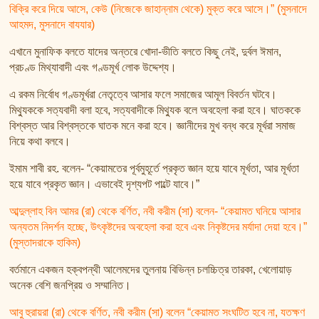
বিক্রি করে দিয়ে আসে, কেউ (নিজেকে জাহান্নাম থেকে) মুক্ত করে আসে।” (মুসনাদে
আহমদ, মুসনাদে বাযযার)
এখানে মুনাফিক বলতে যাদের অন্তরে খোদা-ভীতি বলতে কিছু নেই, দুর্বল ঈমান,
প্রচণ্ড মিথ্যাবাদী এবং গণ্ডমূর্খ লোক উদ্দেশ্য।
এ রকম নির্বোধ গণ্ডমূর্খরা নেতৃত্বে আসার ফলে সমাজের আমূল বিবর্তন ঘটবে।
মিথ্যুককে সত্যবাদী বলা হবে, সত্যবাদীকে মিথ্যুক বলে অবহেলা করা হবে। ঘাতককে
বিশ্বস্ত আর বিশ্বস্তকে ঘাতক মনে করা হবে। জ্ঞানীদের মুখ বন্ধ করে মূর্খরা সমাজ
নিয়ে কথা বলবে।
ইমাম শাবী রহ. বলেন- “কেয়ামতের পূর্বমুহূর্তে প্রকৃত জ্ঞান হয়ে যাবে মূর্খতা, আর মূর্খতা
হয়ে যাবে প্রকৃত জ্ঞান। এভাবেই দৃশ্যপট পাল্টে যাবে।”
আব্দুল্লাহ বিন আমর (রা) থেকে বর্ণিত, নবী করীম (সা) বলেন- “কেয়ামত ঘনিয়ে আসার
অন্যতম নিদর্শন হচ্ছে, উৎকৃষ্টদের অবহেলা করা হবে এবং নিকৃষ্টদের মর্যাদা দেয়া হবে।”
(মুস্তাদরাকে হাকিম)
বর্তমানে একজন হক্বপন্থী আলেমদের তুলনায় বিভিন্ন চলচ্চিত্র তারকা, খেলোয়াড়
অনেক বেশি জনপ্রিয় ও সম্মানিত।
আবু হুরায়রা (রা) থেকে বর্ণিত, নবী করীম (সা) বলেন “কেয়ামত সংঘটিত হবে না, যতক্ষণ