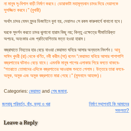
না মানুষ সু-বিশাল বাড়ী নির্মাণ করবে। ডোরাকাটা মহামূল্যবান চাদর দিয়ে দেয়ালকে
সুসজ্জিত করবে।” (বুখারী)
অর্থাৎ চাদর যেমন সুন্দর ডিজাইনে বুনা হয়, দেয়ালও সে রকম কারুকার্যে বানানো হবে।
ঘরকে সুদর্শন করতে চাদর ঝুলানো হারাম কিছু নয়; কিন্তু এক্ষেত্রে সীমাতিরিক্ত
অপচয়, অহংকার এবং প্রতিযোগিতায় মত্ত হওয়া হারাম।
বজ্রাঘাতে নিহতের হার বেড়ে যাওয়া কেয়ামত ঘনিয়ে আসার অন্যতম নিদর্শন।
আবু
সাঈদ খুদরী (রা) থেকে বর্ণিত, নবী করীম (সা) বলেন “কেয়ামত ঘনিয়ে আসার পাশাপাশি
বজ্রপাতের ঘটনাও বেড়ে যাবে। এমনকি মানুষ পাশের এলাকায় গিয়ে বলতে থাকবে-
“গতরাতে তোমাদের এদিকে বজ্রপাতের আওয়াজ শুনতে পেলাম। উত্তরে তারা বলবে-
অমুক, অমুক এবং অমুক বজ্রপাতে মারা গেছে।” (মুসনাদে আহমদ)।
Categories:
কেয়ামত
and
শেষ জমানা
.
Post navigation
জলবায়ু পরিবর্তন, বাঁধ, বন্যা ও খরা
নির্মাণ স্থাপনাই কি আমাদের
সফলতা?
Leave a Reply