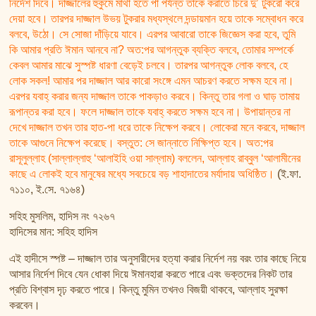
নির্দেশ দিবে। দাজ্জালের হুকুমে মাথা হতে পা পর্যন্ত তাকে করাতে চিরে দু’ টুকরো করে
দেয়া হবে। তারপর দাজ্জাল উভয় টুকরার মধ্যস্থলে দন্ডায়মান হয়ে তাকে সম্বোধন করে
বলবে, উঠো। সে সোজা দাঁড়িয়ে যাবে। এরপর আবারো তাকে জিজ্ঞেস করা হবে, তুমি
কি আমার প্রতি ঈমান আনবে না? অত:পর আগন্তুক ব্যক্তি বলবে, তোমার সম্পর্কে
কেবল আমার মাঝে সুস্পষ্ট ধারণা বেড়েই চলবে। তারপর আগন্তুক লোক বলবে, হে
লোক সকল! আমার পর দাজ্জাল আর কারো সংঙ্গে এমন আচরণ করতে সক্ষম হবে না।
এরপর যবাহ্ করার জন্য দাজ্জাল তাকে পাকড়াও করবে। কিন্তু তার গলা ও ঘাড় তামায়
রূপান্তর করা হবে। ফলে দাজ্জাল তাকে যবাহ্ করতে সক্ষম হবে না। উপায়ান্তর না
দেখে দাজ্জাল তখন তার হাত-পা ধরে তাকে নিক্ষেপ করবে। লোকেরা মনে করবে, দাজ্জাল
তাকে আগুনে নিক্ষেপ করেছে। বস্তুত: সে জান্নাতে নিক্ষিপ্ত হবে। অত:পর
রাসূলুল্লাহ (সাল্লাল্লাহু ‘আলাইহি ওয়া সাল্লাম) বললেন, আল্লাহ রাব্বুল ‘আলামীনের
কাছে এ লোকই হবে মানুষের মধ্যে সবচেয়ে বড় শাহাদাতের মর্যাদায় অধিষ্ঠিত।
(ই.ফা.
৭১১০, ই.সে. ৭১৬৪)
সহিহ মুসলিম, হাদিস নং ৭২৬৭
হাদিসের মান: সহিহ হাদিস
এই হাদীসে স্পষ্ট – দাজ্জাল তার অনুসারীদের হত্যা করার নির্দেশ নয় বরং তার কাছে নিয়ে
আসার নির্দেশ দিবে যেন ধোকা দিয়ে ঈমানহারা করতে পারে এবং ভক্তদের নিকট তার
প্রতি বিশ্বাস দৃঢ় করতে পারে। কিন্তু মুমিন তখনও বিজয়ী থাকবে, আল্লাহ সুরক্ষা
করবেন।