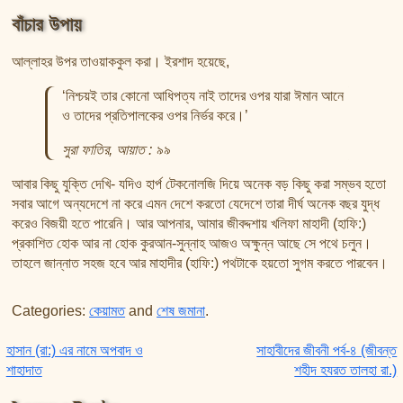
বাঁচার উপায়
আল্লাহর উপর তাওয়াককুল করা। ইরশাদ হয়েছে,
‘নিশ্চয়ই তার কোনো আধিপত্য নাই তাদের ওপর যারা ঈমান আনে
ও তাদের প্রতিপালকের ওপর নির্ভর করে।’
সুরা ফাতির, আয়াত : ৯৯
আবার কিছু যুক্তি দেখি- যদিও হার্প টেকনোলজি দিয়ে অনেক বড় কিছু করা সম্ভব হতো
সবার আগে অন্যদেশে না করে এমন দেশে করতো যেদেশে তারা দীর্ঘ অনেক বছর যুদ্ধ
করেও বিজয়ী হতে পারেনি। আর আপনার, আমার জীবদ্দশায় খলিফা মাহাদী (হাফি:)
প্রকাশিত হোক আর না হোক কুরআন-সুন্নাহ আজও অক্ষুন্ন আছে সে পথে চলুন।
তাহলে জান্নাত সহজ হবে আর মাহাদীর (হাফি:) পথটাকে হয়তো সুগম করতে পারবেন।
Categories:
কেয়ামত
and
শেষ জমানা
.
Post navigation
হাসান (রা:) এর নামে অপবাদ ও
সাহাবীদের জীবনী পর্ব-৪ (জীবন্ত
শাহাদাত
শহীদ হযরত তালহা রা.)