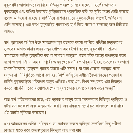
যুক্তরাষ্ট্র আলাদাভাবে এ নিয়ে বিভিন্ন প্রকল্প চালিয়ে যাচ্ছে। হার্পের আওতায়
যুক্তরাষ্ট্র এবং রাশিয়া উভয়েই কৃত্রিমভাবে প্রাকৃতিক দুর্বিপাক সৃষ্টির অস্ত্র তৈরি করেছে
বলেও অভিযোগ রয়েছে। হার্প নিয়ে রাশিয়ার চেয়ে যুক্তরাষ্ট্রের বিপক্ষেই অভিযোগ
বেশি আসছে। এর কারণ যুক্তরাষ্ট্র প্রকাশ্যে হার্প নিয়ে গবেষণা চালাচ্ছে বলে মিডিয়ায়
আসছে।
হার্প প্রকল্পের অধীনে উচ্চ ক্ষমতাসম্পন্ন তরঙ্গকে কাজে লাগিয়ে পৃথিবীর মধ্যভাগের
ভূতত্ত্বে আঘাত হানার জন্য নতুন গোপন অস্ত্র তৈরি করেছে যুক্তরাষ্ট্র। ঠাণ্ডা
ইস্পাতকে অগ্নিপ্রজ্বলিত করা বা সাধারণ অস্ত্রকে পারমাণবিক অস্ত্রে রূপান্তর করার
মতো ক্ষমতাশালী এ অস্ত্র। পূর্বের অস্ত্র থেকে এটার পার্থক্য এই যে, ভূতলের মধ্যভাগে
তাৎক্ষণিকভাবে প্রত্যক্ষ প্রভাব ঘটাতে এটি সক্ষম। যা আর কোনো অস্ত্রের পক্ষে
সম্ভব না।’ বিবৃতিতে আরো বলা হয়, ‘হার্প কর্মসূচির অধীনে বৈজ্ঞানিকদের গবেষণায়
মার্কিন যুক্তরাষ্ট্রের পরিকল্পনা বহুদূর এগিয়ে গেছে এবং বিশ্ব সম্প্রদায় এটা নিয়ন্ত্রণ
করতে পারেনি। বেতার যোগাযোগের মাধ্যম ভেঙে ফেলতে সক্ষম নতুন অস্ত্রটি।
আর হার্প পরিচালকদের মতে, এই প্রকল্পের লক্ষ্য হলো আয়নমলের বিভিন্ন প্রক্রিয়া ও
ঘটনা সনাক্তকরণ এবং অনুসন্ধান করা। এর মাধ্যমে নিম্মোক্ত কাজগুলো করা যাবে
এটা তারাই স্বীকার করেছেন।
০১) আয়নমলের বৈশিষ্ট, চরিত্র ও তা সনাক্ত করতে ভূবিদ্যা সম্পর্কিত কিছু পরীক্ষা
চালানো যাতে করে ওজনস্তরের নিয়ন্ত্রণ লাভ করা যায়।