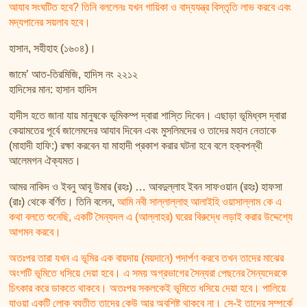
আযাব সংঘটিত হবে? তিনি বললেনঃ যখন গায়িকা ও বাদ্যযন্ত্র বিস্তৃতি লাভ করবে এবং
মদ্যপানের সয়লাব হবে।
হাসান, সহীহাহ (১৬০৪)।
জামে’ আত-তিরমিজি, হাদিস নং ২২১২
হাদিসের মান: হাসান হাদিস
হাদীস হতে জানা যায় মানুষকে ভূমিকম্প দ্বারা শাস্তি দিবেন। এছাড়া ভূমিধ্বস দ্বারা
কেয়ামতের পূর্বে জালেমদের আযাব দিবেন এবং মুসলিমদের ও তাদের মহান নেতাকে
(মাহাদী হাফি:) রক্ষা করবেন যা মাহাদী প্রকাশ করার ঘটনা হবে বলে হক্বপন্থী
আলেমগন ঐক্যমত।
আমর নাকিদ ও ইবনু আবূ উমার (রহঃ) … আবদুল্লাহ ইবন সাফওয়ান (রহঃ) হাফসা
(রাঃ) থেকে বর্ণিত। তিনি বলেন,
আমি নবী সাল্লাল্লাহু আলাইহি ওয়াসাল্লাম কে এ
কথা বলতে শুনেছি, একটি সৈন্যদল এ (আল্লাহর) ঘরের বিরুদ্ধে লড়াই করার উদ্দেশ্যে
আগমন করবে।
অতঃপর তারা যখন এ ভূমির এক বায়দায় (ময়দানে) পদার্পণ করবে তখন তাদের মাঝের
অংশটি ভূমিতে ধসিয়ে দেয়া হবে। এ সময় অগ্রভাগের সৈন্যরা পেছনের সৈন্যদেরকে
চিৎকার করে ডাকতে থাকবে। অতঃপর সকলকেই ভূমিতে ধসিয়ে দেয়া হবে। পালিয়ে
যাওয়া একটি লোক ব্যতীত তাদের কেউ আর অবশিষ্ট থাকবে না। সে-ই তাদের সম্পর্কে