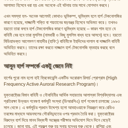
আলামত হিসেবে ধরা হয় এবং অনেকে এই ঘটনায় তার সাথে যোগদান করবে।
এখন সমস্যা হল- অনেক আলেমই কোথাও ভূমিকম্প, ভূমিধ্বস হলে হার্প টেকনোলজির
কারণে হয়েছে, দাজ্জালী শক্তি বা শয়তানের ষড়যন্ত্র হিসেবে অভিমত করে। তখনও
হয়তো তারা বলবে হার্প টেকনোলজির কারণে ভূমিধ্বস হয়েছে – কারন শাম হতে যে
বাহিনী বের হবে তারা মুসলিম (নামধারী ও কিছু মুসলিম বাধ্য হয়ে আসবে) হবে। হয়তো
মিডিয়াভক্ত আলেমগণ মাহাদীর (হাফি:) বাহিনীকে ইহুদিদের দালাল বা দাজ্জালি বাহিনী
অভিহিত করবে। তাদের রক্ষা করতে দাজ্জাল হার্প টেকনোলজি ব্যবহার করছে বলে
অভিহিত করবে।
আসুন হার্প সম্পর্কে একটু জেনে নিই
হার্পের পুরো নাম হলো হাই ফ্রিকোয়েন্সি একটিভ অরোরাল রিসার্চ প্রোগ্রাম (High
Frequency Active Auroral Research Program)।
যুক্তরাষ্ট্রের বিমান বাহিনী ও নৌবাহিনীর আর্থিক সহায়তায় আলাস্কা বিশ্ববিদ্যালয় এবং
প্রতিরক্ষা উন্নয়ন গবেষণা কর্মসূচী সংস্থা (ডিআরপিএ) হার্প গবেষণা চালাচ্ছে ১৯৯৩
সাল থেকে। এ কর্মসূচির প্রধান উদ্দেশ্য হলো আবহাওয়াকে নিয়ন্ত্রণ করে রেডিও
তরঙ্গের মাধ্যমে আয়নমলের সৌরবিদ্যুতের ওপর প্রভাব তৈরি করা। যুক্তরাষ্ট্রের
বিরুদ্ধে হার্প দিয়ে মানব বিধ্বংসী অস্ত্রের পরীক্ষার অভিযোগ দিনে দিনে বেড়েই
চলেছে। জানা যায়, এই প্রকল্প শুরু হয় স্নায়ু যুদ্ধের শুরু থেকে। রাশিয়া এবং