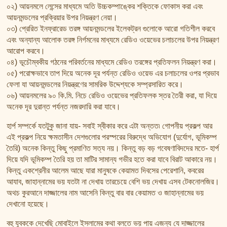
০২) আয়নমলে লেন্সের মাধ্যমে অতি উচ্চকম্পাঙ্কের শক্তিকে ফোকাস করা এবং
আয়নমন্ডলের প্রক্রিয়ার উপর নিয়ন্ত্রণ নেয়া।
০৩) প্রেরিত ইনফ্রারেড তরঙ্গ আয়নমন্ডলের ইলেকট্রন গুলোকে আরো গতিশীল করবে
এবং অন্যান্য আলোক তরঙ্গ নির্গমনের মাধ্যমে রেডিও ওয়েভের চলাচলের উপর নিয়ন্ত্রণ
আরোপ করবে।
০৪) ভূচৌম্বকীয় গঠনের পরিবর্তনের মাধ্যমে রেডিও তরঙ্গের প্রতিফলন নিয়ন্ত্রণ করা।
০৫) পরোক্ষভাবে তাপ দিয়ে অনেক দূর পর্যন্ত রেডিও ওয়েভ এর চলাচলের ওপর প্রভাব
ফেলা যা আয়নমন্ডলের নিয়ন্ত্রণের সামরিক উদ্দেশ্যকে সম্প্রসারিত করে।
০৬) আয়নমলের ৯০ কি.মি. নিচে রেডিও ওয়েভের প্রতিফলক স্তর তৈরী করা, যা দিয়ে
অনেক দূর দুরান্ত পর্যন্ত নজরদারি করা যাবে।
হার্প সম্পর্কে যতটুকু জানা যায়- সবাই স্বীকার করে এটা অন্তত৷ গোপনীয় প্রকল্প আর
এই প্রকল্প নিয়ে ক্ষমতাসীন দেশগুলোর পরস্পরের বিরুদ্ধে অভিযোগ (দুর্যোগ, ভূমিকম্প
তৈরি) অনেক কিন্তু কিছু প্রমাণিত সত্য নয়। কিন্তু বড় বড় গবেষণাবিদদের মতে- হার্প
দিয়ে যদি ভূমিকম্প তৈরি হয় তা মাটির সামান্য গভীর হতে করা যাবে বিরাট আকারে নয়।
কিন্তু একশ্রেনীর আলেম আছে যারা মানুষকে কেয়ামত দিবসের পেরেশানি, কবরের
আযাব, জাহান্নামের ভয় যতটা না দেখায় তারচেয়ে বেশি ভয় দেখায় এসব টেকনোলজির।
অথচ কুরআনে দাজ্জালের নাম আসেনি কিন্তু বার বার কেয়ামত ও জাহান্নামের ভয়
দেখানো হয়েছে।
বহু যুবককে দেখেছি মোবাইলে ইসলামের কথা বলতে ভয় পায় এজন্য যে দাজ্জালের