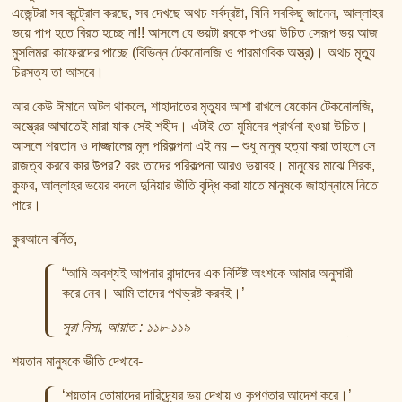
এজেন্টরা সব কন্ট্রোল করছে, সব দেখছে অথচ সর্বদ্রষ্টা, যিনি সবকিছু জানেন, আল্লাহর
ভয়ে পাপ হতে বিরত হচ্ছে না!! আসলে যে ভয়টা রবকে পাওয়া উচিত সেরূপ ভয় আজ
মুসলিমরা কাফেরদের পাচ্ছে (বিভিন্ন টেকনোলজি ও পারমাণবিক অস্ত্র)। অথচ মৃত্যু
চিরসত্য তা আসবে।
আর কেউ ঈমানে অটল থাকলে, শাহাদাতের মৃত্যুর আশা রাখলে যেকোন টেকনোলজি,
অস্ত্রের আঘাতেই মারা যাক সেই শহীদ। এটাই তো মুমিনের প্রার্থনা হওয়া উচিত।
আসলে শয়তান ও দাজ্জালের মূল পরিকল্পনা এই নয় – শুধু মানুষ হত্যা করা তাহলে সে
রাজত্ব করবে কার উপর? বরং তাদের পরিকল্পনা আরও ভয়াবহ। মানুষের মাঝে শিরক,
কুফর, আল্লাহর ভয়ের বদলে দুনিয়ার ভীতি বৃদ্ধি করা যাতে মানুষকে জাহান্নামে নিতে
পারে।
কুরআনে বর্নিত,
“আমি অবশ্যই আপনার বান্দাদের এক নির্দিষ্ট অংশকে আমার অনুসারী
করে নেব। আমি তাদের পথভ্রষ্ট করবই।’
সুরা নিসা, আয়াত : ১১৮-১১৯
শয়তান মানুষকে ভীতি দেখাবে-
‘শয়তান তোমাদের দারিদ্র্যের ভয় দেখায় ও কৃপণতার আদেশ করে।’