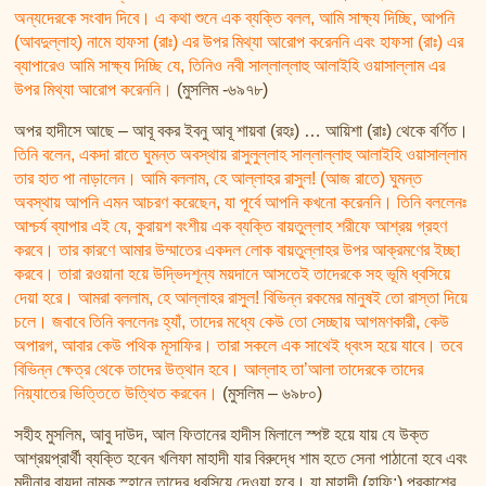
অন্যদেরকে সংবাদ দিবে। এ কথা শুনে এক ব্যক্তি বলল, আমি সাক্ষ্য দিচ্ছি, আপনি
(আবদুল্লাহ) নামে হাফসা (রাঃ) এর উপর মিথ্যা আরোপ করেননি এবং হাফসা (রাঃ) এর
ব্যাপারেও আমি সাক্ষ্য দিচ্ছি যে, তিনিও নবী সাল্লাল্লাহু আলাইহি ওয়াসাল্লাম এর
উপর মিথ্যা আরোপ করেননি।
(মুসলিম -৬৯৭৮)
অপর হাদীসে আছে – আবূ বকর ইবনু আবূ শায়বা (রহঃ) … আয়িশা (রাঃ) থেকে বর্ণিত।
তিনি বলেন, একদা রাতে ঘুমন্ত অবস্থায় রাসুলুল্লাহ সাল্লাল্লাহু আলাইহি ওয়াসাল্লাম
তার হাত পা নাড়ালেন। আমি বললাম, হে আল্লাহর রাসুল! (আজ রাতে) ঘুমন্ত
অবস্থায় আপনি এমন আচরণ করেছেন, যা পূর্বে আপনি কখনো করেননি। তিনি বললেনঃ
আশ্চর্য ব্যাপার এই যে, কুরায়শ বংশীয় এক ব্যক্তি বায়তুল্লাহ শরীফে আশ্রয় গ্রহণ
করবে। তার কারণে আমার উম্মাতের একদল লোক বায়তুল্লাহর উপর আক্রমণের ইচ্ছা
করবে। তারা রওয়ানা হয়ে উদ্ভিদশূন্য ময়দানে আসতেই তাদেরকে সহ ভূমি ধ্বসিয়ে
দেয়া হরে। আমরা বললাম, হে আল্লাহর রাসুল! বিভিন্ন রকমের মানুষই তো রাস্তা দিয়ে
চলে। জবাবে তিনি বললেনঃ হ্যাঁ, তাদের মধ্যে কেউ তো সেচ্ছায় আগমণকারী, কেউ
অপারগ, আবার কেউ পথিক মূসাফির। তারা সকলে এক সাথেই ধ্বংস হয়ে যাবে। তবে
বিভিন্ন ক্ষেত্র থেকে তাদের উত্থান হবে। আল্লাহ তা’আলা তাদেরকে তাদের
নিয়্যাতের ভিত্তিতে উত্থিত করবেন।
(মুসলিম – ৬৯৮০)
সহীহ মুসলিম, আবু দাউদ, আল ফিতানের হাদীস মিলালে স্পষ্ট হয়ে যায় যে উক্ত
আশ্রয়প্রার্থী ব্যক্তি হবেন খলিফা মাহাদী যার বিরুদ্ধে শাম হতে সেনা পাঠানো হবে এবং
মদীনার বায়দা নামক স্হানে তাদের ধ্বসিয়ে দেওয়া হবে। যা মাহাদী (হাফি:) প্রকাশের