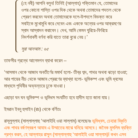
তাফসির ফি জিলালিল কোরআন
(হে নবী) আপনি বলুন! তিনিই (আল্লাহ) শক্তিমান যে, তোমাদের
শায়খ আহমদ মুসা জিবরীলের বই সমূহ
ওপর কোনো শাস্তি ওপর দিক থেকে অথবা তোমাদের পদতল থেকে
প্রেরণ করবেন অথবা তোমাদেরকে দলে-উপদলে বিভক্ত করে
সবাইকে মুখোমুখি করে দেবেন এবং এককে অন্যের ওপর আক্রমণের
স্বাদ আস্বাদন করাবেন। দেখ, আমি কেমন ঘুরিয়ে-ফিরিয়ে
নিদর্শনাবলী বর্ণনা করি যাতে তারা বুঝে নেয়।’
সুরা আনআম : ৬৫
তাফসীর গ্রন্থে আলেমগন ব্যাখা করেন –
‘আসমান থেকে আজাব অবতীর্ণের মমার্থ হলো- তীব্র শব্দ, পাথর অথবা ঝড়ো হাওয়া;
আর পায়ের নীচ থেকে আজাব প্রেরণের ব্যাখ্যা হলো- ভূমিকম্প এবং ভূমি ধ্বসের
মাধ্যমে পৃথিবীর অভ্যন্তরে ঢুকে যাওয়া।
এছাড়া ঘন ঘন ভূমিকম্প ও ভূমিধস সংঘটিত হবে হাদীস হতে জানা যায়।
ইমরান ইবনু হুসাইন (রাঃ) থেকে বর্ণিতঃ
রাসূলুল্লাহ (সাল্লাল্লাহু ‘আলাইহি ওয়া সাল্লাম) বলেছেনঃ
ভূমিধ্বস, চেহারা বিকৃতি
এবং পাথর বর্ষণস্বরূপ আযাব এ উম্মাতের মাঝে ঘনিয়ে আসবে। জনৈক মুসলিম ব্যক্তি
প্রশ্ন করল, হে আল্লাহর রাসুল (সাল্লাল্লাহু ‘আলাইহি ওয়া সাল্লাম)! কখন এসব