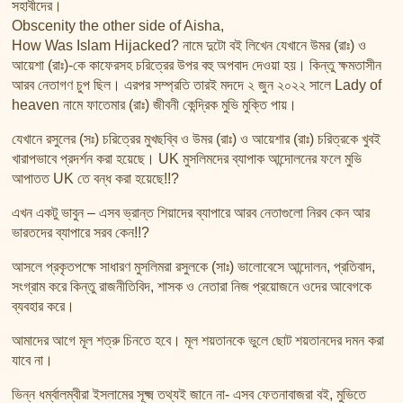
সহাবীদের।
Obscenity the other side of Aisha,
How Was Islam Hijacked? নামে দুটো বই লিখেন যেখানে উমর (রাঃ) ও
আয়েশা (রাঃ)-কে কাফেরসহ চরিত্রের উপর বহু অপবাদ দেওয়া হয়। কিন্তু ক্ষমতাসীন
আরব নেতাগণ চুপ ছিল। এরপর সম্প্রতি তারই মদদে ২ জুন ২০২২ সালে Lady of
heaven নামে ফাতেমার (রাঃ) জীবনী কেন্দ্রিক মুভি মুক্তি পায়।
যেখানে রসুলের (সঃ) চরিত্রের মুখছব্বি ও উমর (রাঃ) ও আয়েশার (রাঃ) চরিত্রকে খুবই
খারাপভাবে প্রদর্শন করা হয়েছে। UK মুসলিমদের ব্যাপাক আন্দোলনের ফলে মুভি
আপাতত UK তে বন্ধ করা হয়েছে!!?
এখন একটু ভাবুন – এসব ভ্রান্ত শিয়াদের ব্যাপারে আরব নেতাগুলো নিরব কেন আর
ভারতদের ব্যাপারে সরব কেন!!?
আসলে প্রকৃতপক্ষে সাধারণ মুসলিমরা রসুলকে (সাঃ) ভালোবেসে আন্দোলন, প্রতিবাদ,
সংগ্রাম করে কিন্তু রাজনীতিবিদ, শাসক ও নেতারা নিজ প্রয়োজনে ওদের আবেগকে
ব্যবহার করে।
আমাদের আগে মূল শত্রু চিনতে হবে। মূল শয়তানকে ভুলে ছোট শয়তানদের দমন করা
যাবে না।
ভিন্ন ধর্ম্বালম্বীরা ইসলামের সূক্ষ্ম তথ্যই জানে না- এসব ফেতনাবাজরা বই, মুভিতে