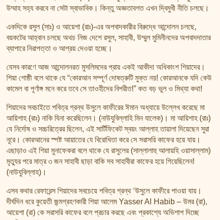
উম্মাহ সহ্য করবে না সেটা স্বাভাবিক। কিন্তু অজ্ঞতাবশত এখন দ্বিমুখী নীতি চলছে।
একদিকে রসুল (সাঃ) ও আয়েশা (রাঃ)-এর অপবাদকারীর বিরুদ্ধে আন্দোলন চলছে,
বয়কটের আহ্বান চলছে অথচ নিজ দেশে রসুল, সাহাবী, উম্মুল মুমিনীনদের অপবাদদাতার
ব্যাপারে নিরাপত্তা ও আশ্রয় দেওয়া হচ্ছে।
যেসব কারণে আজ আন্দোলনরত মুসলিমদের প্রায় একই আকীদা অধিকাংশ শিয়াদের।
শিয়া গোষ্ঠী বলে থাকে যে “কোরআন সম্পূর্ণ দোষত্রুটি মুক্ত নয়! কোরআনকে যদি কেউ
কামেল বা পূর্ণাঙ্গ মনে করে তবে সে তাওহীদের বিপরীত!” কত বড় ভুল ও মিথ্যা কথা!
শিয়াদের সবচাইতে পবিত্র গ্রন্থ উসুলে কাফীরের ঈমান অধ্যায়ে উল্লেখ করেছে মা
আয়িশাহ (রাঃ) নাকি যিনা করেছিলেন। (নাউযুবিল্লাহি মিন যালেক)। মা আয়িশাহ (রাঃ)
যে নির্দোষ ও সচ্চরিত্রের ছিলেন, এই সার্টিফিকেট স্বয়ং আল্লাহ তায়ালা দিয়েছেন সুরা
নূরে। কোরআনের স্পষ্ট আয়াতের যে বিরোধিতা করে সে সরাসরি কাফের হয়ে যায়।
এছাড়াও এই শিয়া মুনাফেকরা বলে থাকে যে রাসুলের (সাল্লালাহু আলায়হি ওয়াসাল্লাম)
মৃত্যুর পরে মাত্র ৩ জন সাহাবী ছাড়া বাকি সব সাহাবীরা কাফের হয়ে গিয়েছিলেন!
(নাউযুবিল্লাহ)।
এসব কথার রেফারেন্স শিয়াদের সবচেয়ে পবিত্র গ্রন্থ ‘উসুলে কাফীরে পাওয়া যায়।
দীর্ঘদিন ধরে কুয়েতী জন্মগ্রহণকারী শিয়া আলেম Yasser Al Habib – উমর (রা),
আয়েশা (রা) কে সরাসরি কাফের বলে প্রচার করছে এবং প্রকাশ্যে অভিশাপ দিচ্ছে