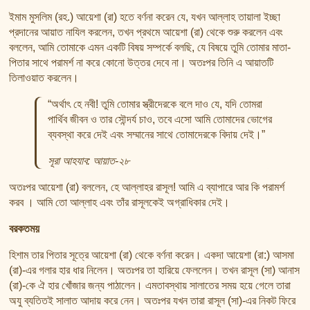
তাফসির ফি জিলালিল কোরআন
ইমাম মুসলিম (রহ.) আয়েশা (রা) হতে বর্ণনা করেন যে, যখন আল্লাহ তায়ালা ইচ্ছা
শায়খ আহমদ মুসা জিবরীলের বই সমূহ
প্রদানের আয়াত নাযিল করলেন, তখন প্রথমে আয়েশা (রা) থেকে শুরু করলেন এবং
বললেন, আমি তোমাকে এমন একটি বিষয় সম্পর্কে বলছি, যে বিষয়ে তুমি তোমার মাতা-
পিতার সাথে পরামর্শ না করে কোনো উত্তর দেবে না। অতঃপর তিনি এ আয়াতটি
তিলাওয়াত করলেন।
“অর্থাৎ হে নবী! তুমি তোমার স্ত্রীদেরকে বলে দাও যে, যদি তোমরা
পার্থিব জীবন ও তার সৌন্দর্য চাও, তবে এসো আমি তোমাদের ভোগের
ব্যবস্থা করে দেই এবং সম্মানের সাথে তোমাদেরকে বিদায় দেই।”
সূরা আহযাব: আয়াত-২৮
অতঃপর আয়েশা (রা) বললেন, হে আল্লাহর রাসূল! আমি এ ব্যাপারে আর কি পরামর্শ
করব । আমি তো আল্লাহ এবং তাঁর রাসূলকেই অগ্রাধিকার দেই।
বরকতময়
হিশাম তার পিতার সূত্রে আয়েশা (রা) থেকে বর্ণনা করেন। একদা আয়েশা (রা:) আসমা
(রা)-এর গলার হার ধার নিলেন। অতঃপর তা হারিয়ে ফেললেন। তখন রাসূল (সা) আনাস
(রা)-কে ঐ হার খোঁজার জন্য পাঠালেন। এমতাবস্থায় সালাতের সময় হয়ে গেলে তারা
অযু ব্যতিতই সালাত আদায় করে নেন। অতঃপর যখন তারা রাসূল (সা)-এর নিকট ফিরে