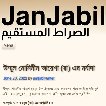
Skip to content
Menu
JanJabil
Home
Blog
উম্মুল মোমিনীন আয়েশা (রা) এর মর্যাদা
Books
Videos
হাদিসের বইসমূহ
June 20, 2022
by
janjabilwriter
আসহাবে রাসূলের জীবনকথা
সহীহ বুখারী শরীফ
শায়েখ জসিম উদ্দিন রহমানির বইসমূহ
সহীহ মুসলিম শরীফ
উম্মুল মোমেনীন আয়েশা (রাঃ) ফিকাহবিদদের মতে সর্বকালের শ্রেষ্ঠ জ্ঞানী ও সর্বশ্রেষ্ঠ
শায়েখ সালেহ আল মুনাজ্জিদের বইসমূহ
নারীদের অন্তর্ভুক্ত। কুরআনের আয়াত ও হাদীস দ্বারা তার মর্যাদা প্রতিষ্ঠিত।
আল বিদায়া ওয়ান নিহায়া
আল্লাহ ও তার রসুল (সাঃ)-এর অগ্রাধিকার