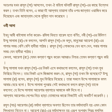
অতঃপর যখন রাসূল (সা) আসলেন, তখন ঐ মহিলা ঘটনাটি রাসূল (সা)-এর কাছে উল্লেখ
করল। তখন তিনি বলেন, এ কারণেই আল্লাহ তায়ালা তাঁর ওপর জান্নাত ওয়াজিব করে
দিয়েছেন এবং জাহান্নাম থেকে মুক্তি দান করেছেন ।
ওহী আসা
ইবনু আবী খাইসামা বর্ণনা করেন- রমিসা বিনতে হারেস হতে বর্ণিত, নবী (সা)-এর বিবিগণ
উম্মু সালামা (রা)-কে বললেন, আপনি রাসূল (সা)-কে বলুন, মানুষেরা আয়েশা (রা)-এর
পালার সময় বেশি বেশি হাদীয়া পাঠায়। রাসূল (সা) লোকদের যেন বলে দেন, সবার পালার
সময় যেন হাদীয়া পাঠায়।
কেননা, আয়েশা (রা:) যেমন কল্যাণ পছন্দ করেন আমরাও নিশ্চয় তেমন কল্যাণ পছন্দ করি
।
উম্মু সালামা যখন রাসূল (সা)-এর নিকট এসে কথাগুলো বললেন, রাসূল (সা) তখন মুখ
ফিরিয়ে নিলেন। তার নিকট এসে জিজ্ঞাসা করল যে, রাসূল (সা) তখন কি বলেছেন? উম্মু
সালামা (রা) বলেন, রাসূল (সা) মুখ ফিরিয়ে নিয়েছে। তারা সকলে উম্মে সালামাকে বলল
আবার যেয়ে বলো। উম্মে সালামা পুনরায় সেই কথাগুলো বললে রাসূল (সা) তাকে
বললেন: হে উম্মে সালামা আয়েশার ব্যাপারে আমাকে কষ্ট দিবে না।
আল্লাহ আয়েশার লেপের নিচে ছাড়া তোমাদের কারো নিকটেই ওহি অবতীর্ণ করেননি।।
রসুল (সাঃ) আয়েশার (রা) মর্যাদা ব্যাপারে অবগত ছিলেন তার মর্যাদাহানি হয় এমন কোন
সিদ্ধান্ত নিতেন না। আয়েশা (রাঃ)-এর মর্যাদাক্ষুন্ন হয় এরূপ অপবাদ প্রিয় মুসলিম