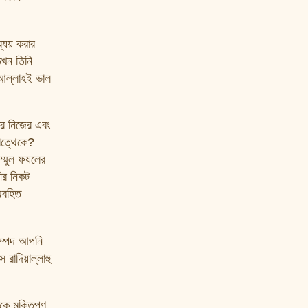
্যয় করার
 তখন তিনি
 আল্লাহই ভাল
র নিজের এবং
োত্থেকে?
ম্মুল ফযলের
ীর নিকট
অবহিত
সম্পদ আপনি
রাদিয়াল্লাহু
কে মুক্তিপণ