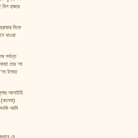
ই বিশ হাজার
হুরাকার দিকে
নে ধাওয়া
ষ পর্যন্ত
মা! তার ‘লা
‘লা ইলাহা
্লাহু আলাইহি
 (কলেমা)
এমনকি আমি
কভাবে যে