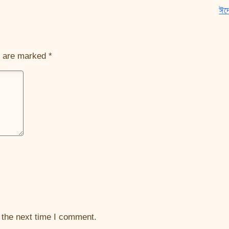
ঈদে
s are marked
*
 the next time I comment.