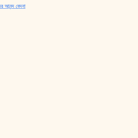
র আনন্দ বেদনা