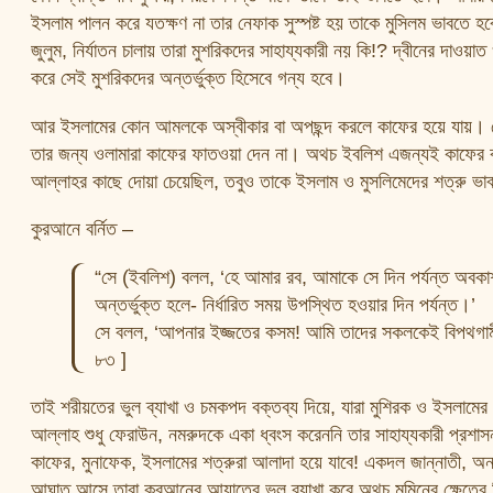
ইসলাম পালন করে যতক্ষণ না তার নেফাক সুস্পষ্ট হয় তাকে মুসিলম ভাবতে হব
জুলুম, নির্যাতন চালায় তারা মুশরিকদের সাহায্যকারী নয় কি!? দ্বীনের দাওয়া
করে সেই মুশরিকদের অন্তর্ভুক্ত হিসেবে গন্য হবে।
আর ইসলামের কোন আমলকে অস্বীকার বা অপছন্দ করলে কাফের হয়ে যায়। যে
তার জন্য ওলামারা কাফের ফাতওয়া দেন না। অথচ ইবলিশ এজন্যই কাফের ক
আল্লাহর কাছে দোয়া চেয়েছিল, তবুও তাকে ইসলাম ও মুসলিমেদের শত্রু ভা
কুরআনে বর্নিত –
“সে (ইবলিশ) বলল, ‘হে আমার রব, আমাকে সে দিন পর্যন্ত অবকাশ
অন্তর্ভুক্ত হলে- নির্ধারিত সময় উপস্থিত হওয়ার দিন পর্যন্ত।’
সে বলল, ‘আপনার ইজ্জতের কসম! আমি তাদের সকলকেই বিপথগামী কর
৮৩ ]
তাই শরীয়তের ভুল ব্যাখা ও চমকপদ বক্তব্য দিয়ে, যারা মুশিরক ও ইসলামের শত
আল্লাহ শুধু ফেরাউন, নমরুদকে একা ধ্বংস করেননি তার সাহায্যকারী প্রশ
কাফের, মুনাফেক, ইসলামের শত্রুরা আলাদা হয়ে যাবে! একদল জান্নাতী, অন
আঘাত আসে তারা কুরআনের আয়াতের ভুল ব্যাখা করে অথচ মুমিনের ক্ষেত্রে