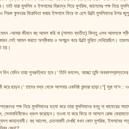
ে। তাই যারা মুসলিম ও ইসলামের বিরুদ্ধে গিয়ে মুশরিক, জালেমের পক্ষ নিয়ে মুস
ত ও শিরক কুফরের বিরোধিতা করায় ইসলামে ফিরে না এসে উল্টো মুসলিমদের উপর জুলুম
মন -আমরা জীবনে বহু আমল করি না (সালাত ব্যতীত) কিন্তু এসব আমলকে স্বী
ারন সেই আমল করতে অস্বীকার ও অপছন্দ করে উল্টো যুক্তি দেখিয়েছিল। তারপ
বা হয়।
 দিন যেদিন তারা পুনরুত্থিত হবে।’ তিনি বললেন, আচ্ছা তুমি অবকাশপ্রাপ্তদের
ে ছাড়ব।’ তাদের মধ্য থেকে আপনার একনিষ্ঠ বান্দারা ছাড়া।”[ সূরা সা’দ : ৭
্রুদের পক্ষ নিয়ে মুসলিমদের হত্যা করে তারা মুসলিমদের বন্ধু না কাফেরের সাহা
াসন, সেনাবাহিনীকেও ধ্বংস করেছেন। তওবা না করে ফিরে না আসলে রোজ কেয়ামতের
্যদল জাহান্নামী। বহু আলেম, চেতনাবাদী দেখছি যখন কোন মুশরিক, ইসলামের শত
 নিরব কেন!?