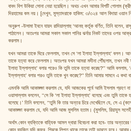
বাবদ বিশ উকিয়া সোনা নেয়া হয়েছিল। অথচ এখন আমার বিশটি গোলাম (ক্রীতদ
দিরহামের কম নয়। [দেখুন, মুস্তাদরাকে হাকিম: ৩/৩২৪ আল বিদায়া ওয়ান নি
অনুরুপ -উসামা ইবনে যায়দ রাদিয়াল্লাহু ‘আনহু কর্তৃক বর্ণিত, তিনি বলেন, র
পাঠালেন। অতঃপর আমরা সকাল সকাল পানির ঝর্নার নিকট তাদের ওপর আক্র
করলাম।
যখন আমরা তাকে ঘিরে ফেললাম, তখন সে ‘লা ইলাহা ইল্লাল্লাহ’ বলল। আনস
তাকে হত্যা করে ফেললাম। অতঃপর যখন আমরা মদীনা পৌঁছলাম, তখন নবী সাল
ইলাহা ইল্লাল্লাহ’ বলার পরেও কি তুমি তাকে হত্যা করেছ?’’ আমি বললাম, ‘
ইল্লাল্লাহ’ বলার পরও তুমি তাকে খুন করেছ?’’ তিনি আমার সামনে এ কথা 
এমনকি আমি আকাঙ্ক্ষা করলাম যে, যদি আজকের পূর্বে আমি ইসলাম গ্রহণ না
ওয়াসাল্লাম বললেন, ‘‘সে কি ‘লা ইলাহা ইল্লাল্লাহ’ বলেছে এবং তুমি তাকে
বলেছে।’ তিনি বললেন, ‘‘তুমি কি তার অন্তর চিরে দেখেছিলে যে, সে এ (
আকাঙ্ক্ষা করলাম যে, যদি আমি আজ মুসলিম হতাম। (মুসলিম, রিয়াযুস সলে
অর্থাৎ কোন ব্যক্তিকে বাহ্যিক আমল দ্বারা বিবেচনা করা হবে- তার অন্তরের
কোন ব্যক্তি যদি কুফর, শিরকে লিপ্ত থাকে তাকে তাই ভাবতে হবে। আবার ক