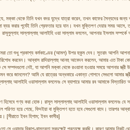
 যে, মক্কা থেকে তিনি যখন বদর যুদ্ধে যাত্রা করেন, তখন কাফের সৈন্যদের জন্য ব
গুলো ব্যয় করার পূর্বেই তিনি গ্রেফতার হয়ে যান। যখন মুক্তিপণ দেয়ার সময় আসে,
 রাসূলুল্লাহ সাল্লাল্লাহু আলাইহি ওয়া সাল্লাম বললেন, আপনার ইসলাম সম্পর্কে
 তো শুধু প্রকাশ্য কর্মকাণ্ডের (আমল) উপর হুকুম দেব। সুতরাং আপনি আপনা
রিশোধ করবেন। আব্বাস রাদিয়াল্লাহু আনহু আবেদন করলেন, আমার এত টাকা ক
ি সে সম্পদগুলো নেই, যা আপনি মক্কা থেকে রওয়ানা হওয়ার সময়ে আপনার স্ত্রী উ
মন করে জানলেন? আমি যে রাত্রের অন্ধকারে একান্ত গোপনে সেগুলো আমার স্ত্র
লাল্লাহু আলাইহি ওয়াসাল্লাম বললেনঃ সে ব্যাপারে আমার রব আমাকে বিস্তারিত 
 হিসেবে গণ্য করা হোক। রাসূল সাল্লাল্লাহু আলাইহি ওয়াসাল্লাম বললেনঃ যে 
লে পরিণত হয়ে গেছে, ফিদইয়া বা মুক্তিপণ হতে হবে সেগুলো বাদে। তারপর আব্বাস 
়। [সীরাতে ইবন হিশাম; ইবন কাসীর]
 তো সে ওয়াদার বিকাশ-বাস্তবতা স্বচক্ষেই প্রত্যক্ষ করছি। কারণ আমার নিকট থে