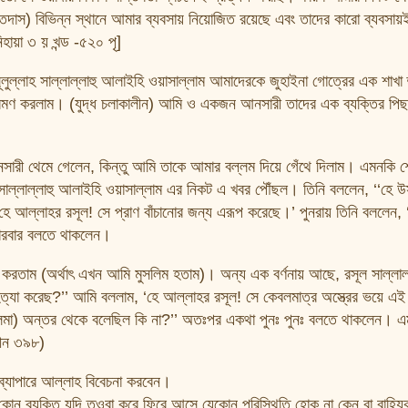
াস) বিভিন্ন স্থানে আমার ব্যবসায় নিয়োজিত রয়েছে এবং তাদের কারো ব্যবসায়
হায়া ৩ য় খন্ড -৫২০ পৃ]
াসূলুল্লাহ সাল্লাল্লাহু আলাইহি ওয়াসাল্লাম আমাদেরকে জুহাইনা গোত্রের এক শাখা 
মণ করলাম। (যুদ্ধ চলাকালীন) আমি ও একজন আনসারী তাদের এক ব্যক্তির পিছ
ারী থেমে গেলেন, কিন্তু আমি তাকে আমার বল্লম দিয়ে গেঁথে দিলাম। এমনকি শে
্লাল্লাহু আলাইহি ওয়াসাল্লাম এর নিকট এ খবর পৌঁছল। তিনি বললেন, ‘‘হে উসা
হে আল্লাহর রসূল! সে প্রাণ বাঁচানোর জন্য এরূপ করেছে।’ পুনরায় তিনি বললেন, ‘
বারবার বলতে থাকলেন।
 করতাম (অর্থাৎ এখন আমি মুসলিম হতাম)। অন্য এক বর্ণনায় আছে, রসূল সাল্লাল
 হত্যা করেছ?’’ আমি বললাম, ‘হে আল্লাহর রসূল! সে কেবলমাত্র অস্ত্রের ভয়ে এই
কলেমা) অন্তর থেকে বলেছিল কি না?’’ অতঃপর একথা পুনঃ পুনঃ বলতে থাকলেন। 
হীন ৩৯৮)
 ব্যাপারে আল্লাহ বিবেচনা করবেন।
োন ব্যক্তি যদি তওবা করে ফিরে আসে যেকোন পরিস্থিতি হোক না কেন বা বাহ্যি