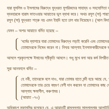
যারা মুসলিম ও ইসলামের বিরুদ্ধে যুদ্ধরত মুশরিকদের সাহায্য ও সহযোগিতা
ব্যবহারকে হারাম ফাতওয়ার আয়াতের ভুল ব্যাখা করে। অথচ রসুল (সা) পারস্য
রসুল (সা) যুদ্ধরত শত্রু নয় এমন ইহুদি হতে ঢাল ধার নিয়েছেন। (আল বিদায়
যেমন – অপর আয়াতে বর্নিত হয়েছে –
‘ধর্মের ব্যাপারে যারা তোমাদের বিরুদ্ধে লড়াই করেনি এবং তো
তোমাদেরকে নিষেধ করেন না। নিশ্চয় আল্লাহ ইনসাফকারীদেরকে
আসলে প্রকৃতপক্ষে ঈমানের স্বীকৃতি আমলে। শুধু মুখে বলা আর কর্ম বিপরী
সুরা আনফালে বর্নিত –
হে নবী, তাদেরকে বলে দাও, যারা তোমার হাতে বন্দী হয়ে আছে যে
তোমাদেরকে তার চেয়ে বহুগুণ বেশী দান করবেন যা তোমাদের কাছ 
আল্লাহ ক্ষমাশীল, করুণাময়।
(আয়াত -৭০)
অধিকাংশ মুফাসসির বলেছেন যে, এ আয়াতটি রাসূলুল্লাহ সাল্লাল্লাহু আলাইহি 