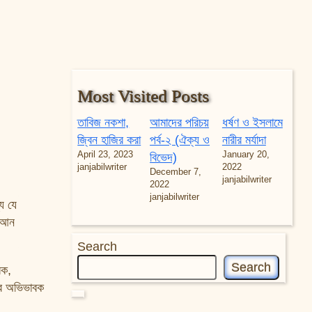
Most Visited Posts
তাবিজ নকশা,
আমাদের পরিচয়
ধর্ষণ ও ইসলামে
জ্বিন হাজির করা
পর্ব-২ (ঐক্য ও
নারীর মর্যাদা
April 23, 2023
January 20,
বিভেদ)
janjabilwriter
2022
December 7,
janjabilwriter
2022
janjabilwriter
ে যে
োরআন
Search
Search
বক,
দের অভিভাবক