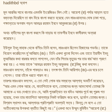
hadithbd অ্যাপ
মূল আরবির সাথে বাংলার এমনকি ইংরেজিরও মিল নেই। আয়েশা (রা) পর্দার আড়াল হতে
বক্তব্য দিয়েছিল তা বাদ দিয়ে বাংলা করতে হয়েছে যেন মারওয়ানদের দোষ ঢাকা পড়ে,
পক্ষান্তরে অপবাদ পড়ল আবদুর রহমান ইবনে আবুবকরের (রা) উপর।
অথচ হাদীসের মূল বাংলা করলে কি দাড়ায় যা তাফসীর ইবনে কাসীরসহ অন্যরা
করেছেন।
ইউসুফ ইবনু মাহাক থেকে বর্ণিতঃ তিনি বলেন, মারওয়ান ছিলেন হিজাযের গভর্নর। তাকে
নিয়োগ করেছিলেন মু’আবিয়াহ (রাঃ)। তিনি একদা খুতবা দিলেন এবং তাতে ইয়াযীদ ইবনু
মুআবিয়ার কথা বারবার বলতে লাগলেন, যেন তাঁর পিতার মৃত্যুর পর তার বায়’আত গ্রহণ
করা হয়। এ সময় তাকে ‘আবদুর রহমান ইবনু আবুবকর (রা:)কিছু কথা বললেন।
মারওয়ান বললেন, তাঁকে পাকড়াও কর। তৎক্ষণাৎ তিনি আয়িশাহ (রাঃ)-এর ঘরে চলে
গেলেন। তারা তাঁকে ধরতে পারল না।
তারপর মারওয়ান বললেন, এ তো সেই লোক যার সম্বন্ধে আল্লাহ্ অবতীর্ণ করেছেন,
“আর এমন লোক আছে যে, মাতাপিতাকে বলে, তোমাদের জন্য আফসোস! তোমরা কি
আমাকে এ ভয় দেখাতে চাও যে, আমি পুনরুত্থিত হব যদিও আমার পূর্বে বহু পুরুষ গত
হয়েছে, তখন তার মাতাপিতা আল্লাহ্র নিকট ফরিয়াদ করে বলে, দুর্ভোগ তোমার জন্য।
বিশ্বাস স্থাপন কর, আল্লাহর প্রতিশ্রুতি অবশ্যই সত্য। কিন্তু সে বলে এ তো
অতীতকালের উপকথা ব্যতীত কিছুই নয়।” (একথা শুনে উম্মুল মুমিনীন “আয়েশা (রা:)