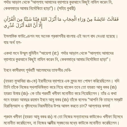
পর্দার আড়াল থেকে “আল্লাহ আমাদের ব্যাপারে কুরআনে কিছুই নাযিল করেন নি,
কেবলমাত্র আমার নির্দোষিতা ছাড়া”)। (সহিহ বুখারী)
فَقَالَتْ عَائِشَةُ مِنْ وَرَاءِ الْحِجَابِ مَا أَنْزَلَ اللهُ فِيْنَا شَيْئًا مِنَ الْقُرْآنِ
إِلَّا أَنَّ اللهَ أَنْزَلَ عُذْرِي
ইসলামিক ফাউণ্ডেশন সহ অনেক প্রকাশনীর বাংলায় এই অংশ বাদ দেওয়া হয়েছে।
যার অর্থ হল-
একথা শুনে উম্মুল মুমিনীন “আয়েশা (রা:) পর্দার আড়াল থেকে “আল্লাহ আমাদের
ব্যাপারে কুরআনে কিছুই নাযিল করেন নি, কেবলমাত্র আমার নির্দোষিতা ছাড়া”।
ইবনে কাসীরসহ পূর্ববর্তী আলেমদের তাফসীর দেখি-
(হযরত মুআবিয়া রাঃ-কে) ইয়াযীদের ব্যাপারে এক সুন্দর মত পোষণ করিয়েছিলেন। যদি
তিনি তাঁকে নিজের স্থলাভিষিক্ত করে গিয়ে থাকেন তবে তো হযরত আবু বকর (রাঃ)
হযরত উমার (রাঃ)- কে তাঁর পরবর্তী খলীফা মনোনীত করে গিয়েছিলেন। তাঁর এ কথা
শুনে হযরত আবদুর রহমান ইবনে আবু বকর (রাঃ) তাঁকে বলেনঃ “আপনি কি তাহলে সম্রাট
হিরাক্লিয়াস ও খৃষ্টানদের নিয়মনীতির উপর আমল করতে চান? আল্লাহর কসম!
প্রথম খলীফা (হযরত আবু বকর রাঃ) না তো নিজের সন্তানদের কাউকেও খলীফা হিসেবে
মনোনীত করেছিলেন, না নিজের আত্মীয় স্বজনের মধ্যে কাউকে মনোনীত করেছিলেন।