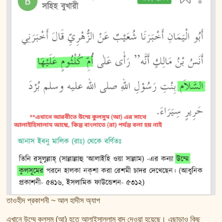
তাওহীদ প্রকাশনী ~ আল হাদীস অ্যাপ
এখানে উম্মে কুলসুম (আ) হতে আলাইসাল্লাম বাদ দেওয়া হয়েছে। এছাড়াও কিছু