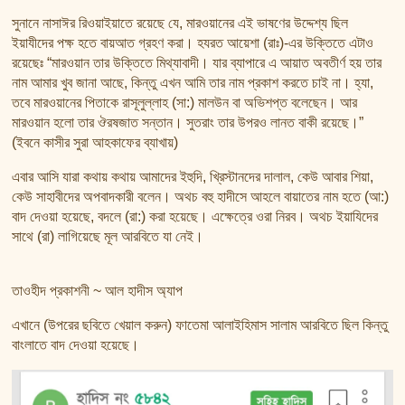
সুনানে নাসাঈর রিওয়াইয়াতে রয়েছে যে, মারওয়ানের এই ভাষণের উদ্দেশ্য ছিল
ইয়াযীদের পক্ষ হতে বায়আত গ্রহণ করা। হযরত আয়েশা (রাঃ)-এর উক্তিতে এটাও
রয়েছেঃ “মারওয়ান তার উক্তিতে মিথ্যাবাদী। যার ব্যাপারে এ আয়াত অবতীর্ণ হয় তার
নাম আমার খুব জানা আছে, কিন্তু এখন আমি তার নাম প্রকাশ করতে চাই না। হ্যা,
তবে মারওয়ানের পিতাকে রাসূলুল্লাহ (সা:) মালউন বা অভিশপ্ত বলেছেন। আর
মারওয়ান হলো তার ঔরষজাত সন্তান। সুতরাং তার উপরও লানত বাকী রয়েছে।”
(ইবনে কাসীর সুরা আহকাফের ব্যাখায়)
এবার আসি যারা কথায় কথায় আমাদের ইহুদি, খ্রিস্টানদের দালাল, কেউ আবার শিয়া,
কেউ সাহাবীদের অপবাদকারী বলেন। অথচ বহু হাদীসে আহলে বায়াতের নাম হতে (আ:)
বাদ দেওয়া হয়েছে, বদলে (রা:) করা হয়েছে। এক্ষেত্রে ওরা নিরব। অথচ ইয়াযিদের
সাথে (রা) লাগিয়েছে মূল আরবিতে যা নেই।
তাওহীদ প্রকাশনী ~ আল হাদীস অ্যাপ
এখানে (উপরের ছবিতে খেয়াল করুন) ফাতেমা আলাইহিমাস সালাম আরবিতে ছিল কিন্তু
বাংলাতে বাদ দেওয়া হয়েছে।