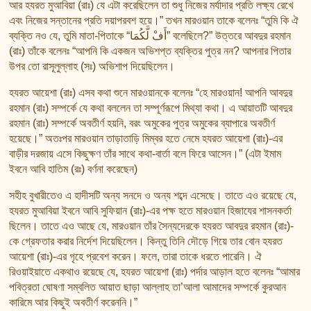
আর হযরত মুআবিয়া (রাঃ) যে এটা করেছিলেন তা শুধু নিজের মর্যাদার প্রতি লক্ষ্য রেখে
এবং নিজের সন্তানের প্রতি দয়াপরবশ হয়ে।” তখন মারওয়ান তাকে বলেনঃ “তুমি কি ঐ
ব্যক্তি নও যে, তুমি মাতা-পিতাকে “أَفْ لَّكُمَا” বলেছিলে?” উত্তরে আবদুর রহমান
(রাঃ) তাঁকে বলেনঃ “আপনি কি একজন অভিশপ্ত ব্যক্তির পুত্র নন? আপনার পিতার
উপর তো রাসূলুল্লাহ (সঃ) অভিশাপ দিয়েছিলেন।
হযরত আয়েশা (রাঃ) এসব কথা শুনে মারওয়ানকে বলেনঃ “হে মারওয়ান! আপনি আবদুর
রহমান (রাঃ) সম্পর্কে যে কথা বললেন তা সম্পূর্ণরূপে মিথ্যা কথা। এ আয়াতটি আবদুর
রহমান (রাঃ) সম্পর্কে অবতীর্ণ হয়নি, বরং অমুকের পুত্র অমুকের ব্যাপারে অবতীর্ণ
হয়েছে।” অতঃপর মারওয়ান তাড়াতাড়ি মিম্বর হতে নেমে হযরত আয়েশা (রাঃ)-এর
বাড়ীর দরজায় এসে কিছুক্ষণ তাঁর সাথে কথা-বার্তা বলে ফিরে আসেন।” (এটা ইমাম
ইবনে আবি হাতিম (রঃ) বর্ণনা করেছেন)
সহীহ বুখারীতেও এ হাদীসটি অন্য সনদে ও অন্য শব্দে এসেছে। তাতে এও রয়েছে যে,
হযরত মুআবিয়া ইবনে আবি সুফিয়ান (রাঃ)-এর পক্ষ হতে মারওয়ান হিজাযের শাসনকর্তা
ছিলেন। তাতে এও আছে যে, মারওয়ান তাঁর সৈন্যদেরকে হযরত আবদুর রহমান (রাঃ)-
কে গ্রেফতার করার নির্দেশ দিয়েছিলেন। কিন্তু তিনি দৌড়ে গিয়ে তার বোন হযরত
আয়েশা (রাঃ)-এর গৃহে প্রবেশ করেন। ফলে, তারা তাকে ধরতে পারেনি। ঐ
রিওয়াইয়াতে একথাও রয়েছে যে, হযরত আয়েশা (রাঃ) পর্দার আড়াল হতে বলেনঃ “আমার
পবিত্রতা ঘোষণা সম্বলিত আয়াত ছাড়া আল্লাহ তা’আলা আমাদের সম্পর্কে কুরআন
কারিমে আর কিছুই অবতীর্ণ করেননি।”