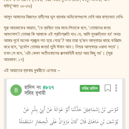
মাউযূ‘আত ২৮-৫৬)
আসুন আমাদের বিরুদ্ধে হাদীসের ভুল ব্যাখার অভিযোগগুলো দেখি আর বাস্তবতা দেখি-
সুরা আহকাফের আয়াত, “যে ব্যক্তি তার মাতা-পিতাকে বলে, ‘তোমাদের জন্য
আফসোস’! তোমরা কি আমাকে এই প্রতিশ্রুতি দাও যে, আমি পুনরুত্থিত হব’ অথচ
আমার পূর্বে অনেক প্রজন্ম গত হয়ে গেছে’? আর তারা দু’জন আল্লাহর কাছে ফরিয়াদ
করে বলে, ‘দুর্ভোগ তোমার জন্য! তুমি ঈমান আন। নিশ্চয় আল্লাহর ওয়াদা সত্য’।
তখন সে বলে, ‘এটা কেবল অতীতকালের কল্পকাহিনী ছাড়া আর কিছু নয়’। (সূরা
আহকাফ: ১৭)
এই আয়াতের ব্যাখায় বুখারীতে এসেছে –