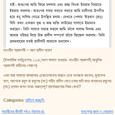
তাওহীদ প্রকাশনী ~ আল হাদীস অ্যাপ
(ইসলামিক ফাউন্ডেশনঃ ১১১৪,নফল সালাত অধ্যায়- তাওহীদ প্রকাশনী,আধুনিক
প্রকাশনী হাদীসের শেষাংশ)
এখন যারা সামান্য মাসয়ালার একেতেলাফের কারনে একে অপরকে কাফের, মুনাফেক
বলে, আশেকে রসুল বা রসুলের (সা:) সহীহ হাদীস মেনে চলার দাবি করে অন্যদের রসুলের
(সা:) দুশমন বলেন অথচ গুরুত্বপূর্ণ ব্যাপারগুলোয় নিরব কেন!?
Categories:
হাদিসে কারচুপি
.
Post navigation
সাহাবীদের জীবনী পর্ব-৫ (জাফর রা.
অদৃশ্যের জ্ঞান ও কেয়ামত