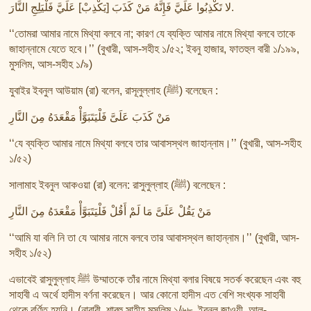
তাফসির ফি জিলালিল কোরআন
لا تَكْذِبُوا عَلَيَّ فَإِنَّهُ مَنْ كَذَبَ [يَكْذِبْ] عَلَيَّ فَلْيَلِجِ النَّارَ.
শায়খ আহমদ মুসা জিবরীলের বই সমূহ
‘‘তোমরা আমার নামে মিথ্যা বলবে না; কারণ যে ব্যক্তি আমার নামে মিথ্যা বলবে তাকে
জাহান্নামে যেতে হবে।’’ (বুখারী, আস-সহীহ ১/৫২; ইবনু হাজার, ফাতহুল বারী ১/১৯৯,
মুসলিম, আস-সহীহ ১/৯)
যুবাইর ইবনুল আউয়াম (রা) বলেন, রাসূলুল্লাহ (ﷺ) বলেছেন :
مَنْ كَذَبَ عَلَىَّ فَلْيَتَبَوَّأْ مَقْعَدَهُ مِنَ النَّارِ
‘‘যে ব্যক্তি আমার নামে মিথ্যা বলবে তার আবাসস্থল জাহান্নাম।’’ (বুখারী, আস-সহীহ
১/৫২)
সালামাহ ইবনুল আকওয়া (রা) বলেন: রাসুলুল্লাহ (ﷺ) বলেছেন :
مَنْ يَقُلْ عَلَىَّ مَا لَمْ أَقُلْ فَلْيَتَبَوَّأْ مَقْعَدَهُ مِنَ النَّارِ
‘‘আমি যা বলি নি তা যে আমার নামে বলবে তার আবাসস্থল জাহান্নাম।’’ (বুখারী, আস-
সহীহ ১/৫২)
এভাবেই রাসুলুল্লাহ ﷺ উম্মাতকে তাঁর নামে মিথ্যা বলার বিষয়ে সতর্ক করেছেন এবং বহু
সাহাবী এ অর্থে হাদীস বর্ণনা করেছেন। আর কোনো হাদীস এত বেশি সংখ্যক সাহাবী
থেকে বর্ণিত হয়নি। (নাবাবী, শারহু সাহীহ মুসলিম ১/৬৮, ইবনুল জাওযী, আল-