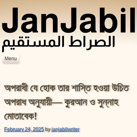
Skip to content
Menu
JanJabil
Home
Blog
অপরাধী যে হোক তার শাস্তি হওয়া উচিত
Books
Videos
হাদিসের বইসমূহ
অপরাধ অনুযায়ী— কুরআন ও সুন্নাহ
আসহাবে রাসূলের জীবনকথা
সহীহ বুখারী শরীফ
শায়েখ জসিম উদ্দিন রহমানির বইসমূহ
সহীহ মুসলিম শরীফ
মোতাবেক!
শায়েখ সালেহ আল মুনাজ্জিদের বইসমূহ
February 24, 2025
by
janjabilwriter
আল বিদায়া ওয়ান নিহায়া