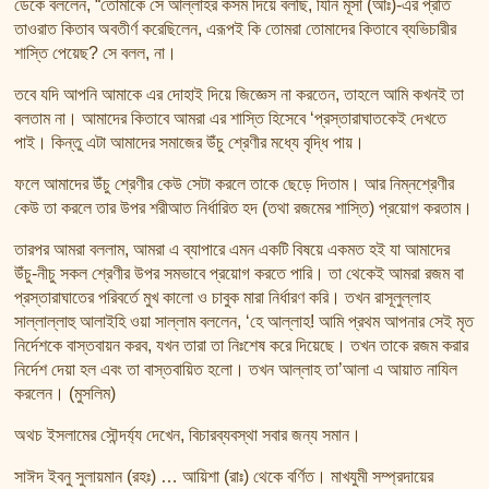
ডেকে বললেন, “তোমাকে সে আল্লাহর কসম দিয়ে বলছি, যিনি মূসা (আঃ)-এর প্রতি
তাওরাত কিতাব অবতীর্ণ করেছিলেন, এরূপই কি তোমরা তোমাদের কিতাবে ব্যভিচারীর
শাস্তি পেয়েছ? সে বলল, না।
তবে যদি আপনি আমাকে এর দোহাই দিয়ে জিজ্ঞেস না করতেন, তাহলে আমি কখনই তা
বলতাম না। আমাদের কিতাবে আমরা এর শাস্তি হিসেবে ‘প্রস্তারাঘাতকেই দেখতে
পাই। কিন্তু এটা আমাদের সমাজের উঁচু শ্রেণীর মধ্যে বৃদ্ধি পায়।
ফলে আমাদের উঁচু শ্রেণীর কেউ সেটা করলে তাকে ছেড়ে দিতাম। আর নিম্নশ্রেণীর
কেউ তা করলে তার উপর শরীআত নির্ধারিত হদ (তথা রজমের শাস্তি) প্রয়োগ করতাম।
তারপর আমরা বললাম, আমরা এ ব্যাপারে এমন একটি বিষয়ে একমত হই যা আমাদের
উঁচু-নীচু সকল শ্রেণীর উপর সমভাবে প্রয়োগ করতে পারি। তা থেকেই আমরা রজম বা
প্রস্তারাঘাতের পরিবর্তে মুখ কালো ও চাবুক মারা নির্ধারণ করি। তখন রাসূলুল্লাহ
সাল্লাল্লাহু আলাইহি ওয়া সাল্লাম বললেন, ‘হে আল্লাহ! আমি প্রথম আপনার সেই মৃত
নির্দেশকে বাস্তবায়ন করব, যখন তারা তা নিঃশেষ করে দিয়েছে। তখন তাকে রজম করার
নির্দেশ দেয়া হল এবং তা বাস্তবায়িত হলো। তখন আল্লাহ তা’আলা এ আয়াত নাযিল
করলেন। (মুসলিম)
অথচ ইসলামের সৌন্দর্য্য দেখেন, বিচারব্যবস্থা সবার জন্য সমান।
সাঈদ ইবনু সুলায়মান (রহঃ) … আয়িশা (রাঃ) থেকে বর্ণিত। মাখযুমী সম্প্রদায়ের