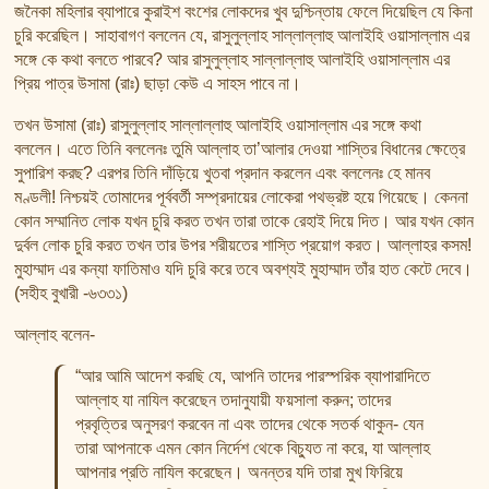
জনৈকা মহিলার ব্যাপারে কুরাইশ বংশের লোকদের খুব দুশ্চিন্তায় ফেলে দিয়েছিল যে কিনা
চুরি করেছিল। সাহাবাগণ বললেন যে, রাসুলুল্লাহ সাল্লাল্লাহু আলাইহি ওয়াসাল্লাম এর
সঙ্গে কে কথা বলতে পারবে? আর রাসুলুল্লাহ সাল্লাল্লাহু আলাইহি ওয়াসাল্লাম এর
প্রিয় পাত্র উসামা (রাঃ) ছাড়া কেউ এ সাহস পাবে না।
তখন উসামা (রাঃ) রাসুলুল্লাহ সাল্লাল্লাহু আলাইহি ওয়াসাল্লাম এর সঙ্গে কথা
বললেন। এতে তিনি বললেনঃ তুমি আল্লাহ তা’আলার দেওয়া শাস্তির বিধানের ক্ষেত্রে
সুপারিশ করছ? এরপর তিনি দাঁড়িয়ে খুতবা প্রদান করলেন এবং বললেনঃ হে মানব
মণ্ডলী! নিশ্চয়ই তোমাদের পূর্ববর্তী সম্প্রদায়ের লোকেরা পথভ্রষ্ট হয়ে গিয়েছে। কেননা
কোন সম্মানিত লোক যখন চুরি করত তখন তারা তাকে রেহাই দিয়ে দিত। আর যখন কোন
দুর্বল লোক চুরি করত তখন তার উপর শরীয়তের শাস্তি প্রয়োগ করত। আল্লাহর কসম!
মুহাম্মাদ এর কন্যা ফাতিমাও যদি চুরি করে তবে অবশ্যই মুহাম্মাদ তাঁর হাত কেটে দেবে।
(সহীহ বুখারী -৬৩৩১)
আল্লাহ বলেন-
“আর আমি আদেশ করছি যে, আপনি তাদের পারস্পরিক ব্যাপারাদিতে
আল্লাহ যা নাযিল করেছেন তদানুযায়ী ফয়সালা করুন; তাদের
প্রবৃত্তির অনুসরণ করবেন না এবং তাদের থেকে সতর্ক থাকুন- যেন
তারা আপনাকে এমন কোন নির্দেশ থেকে বিচ্যুত না করে, যা আল্লাহ
আপনার প্রতি নাযিল করেছেন। অনন্তর যদি তারা মুখ ফিরিয়ে