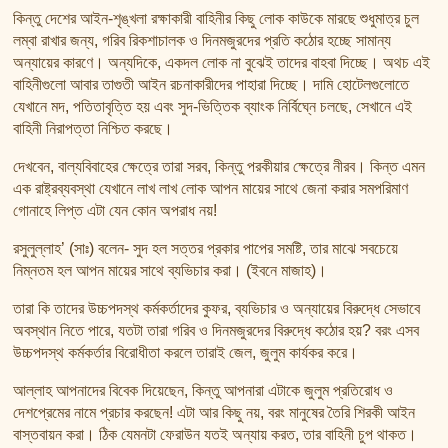
তাফসির ফি জিলালিল কোরআন
কিন্তু দেশের আইন-শৃঙ্খলা রক্ষাকারী বাহিনীর কিছু লোক কাউকে মারছে শুধুমাত্র চুল
শায়খ আহমদ মুসা জিবরীলের বই সমূহ
লম্বা রাখার জন্য, গরিব রিকশাচালক ও দিনমজুরদের প্রতি কঠোর হচ্ছে সামান্য
অন্যায়ের কারণে। অন্যদিকে, একদল লোক না বুঝেই তাদের বাহবা দিচ্ছে। অথচ এই
বাহিনীগুলো আবার তাগুতী আইন রচনাকারীদের পাহারা দিচ্ছে। দামি হোটেলগুলোতে
যেখানে মদ, পতিতাবৃত্তি হয় এবং সুদ-ভিত্তিক ব্যাংক নির্বিঘ্নে চলছে, সেখানে এই
বাহিনী নিরাপত্তা নিশ্চিত করছে।
দেখবেন, বাল্যবিবাহের ক্ষেত্রে তারা সরব, কিন্তু পরকীয়ার ক্ষেত্রে নীরব। কিন্ত এমন
এক রাষ্ট্রব্যবস্থা যেখানে লাখ লাখ লোক আপন মায়ের সাথে জেনা করার সমপরিমাণ
গোনাহে লিপ্ত এটা যেন কোন অপরাধ নয়!
রসুলুল্লাহ’ (সাঃ) বলেন- সুদ হল সত্তর প্রকার পাপের সমষ্টি, তার মাঝে সবচেয়ে
নিম্নতম হল আপন মায়ের সাথে ব্যভিচার করা। (ইবনে মাজাহ)।
তারা কি তাদের উচ্চপদস্থ কর্মকর্তাদের কুফর, ব্যভিচার ও অন্যায়ের বিরুদ্ধে সেভাবে
অবস্থান নিতে পারে, যতটা তারা গরিব ও দিনমজুরদের বিরুদ্ধে কঠোর হয়? বরং এসব
উচ্চপদস্থ কর্মকর্তার বিরোধীতা করলে তারাই জেল, জুলুম কার্যকর করে।
আল্লাহ আপনাদের বিবেক দিয়েছেন, কিন্তু আপনারা এটাকে জুলুম প্রতিরোধ ও
দেশপ্রেমের নামে প্রচার করছেন! এটা আর কিছু নয়, বরং মানুষের তৈরি শিরকী আইন
বাস্তবায়ন করা। ঠিক যেমনটা ফেরাউন যতই অন্যায় করত, তার বাহিনী চুপ থাকত।