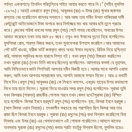
তাফসির ফি জিলালিল কোরআন
পর্যন্ত একনাগাড়ে তিনদিন পরিতৃপ্তির সহিত আহার করতে পারে নি।” (সহীহ মুসলিম
শায়খ আহমদ মুসা জিবরীলের বই সমূহ
-২৯৭৬)। আহ!! একরাতে রসুল (সাঃ), আবুবকর (রাঃ) ও উমর (রাঃ) ক্ষুধার জ্বালায়
রাস্তায় বের হয়েছিলেন খাদ্যের সন্ধানে। আর আজ তার গর্বিত উম্মত দাবিদাররা দামী
রেস্টুরেন্টে অতিভোজনে টাকা অপচয় করে নির্লজ্জের মত খায় আবার ছবি তুলে প্রচার
করে। খন্দকের পরিখা খননের সময় রসুল (সাঃ) পেটে পাথর বেধেছিলেন, পাথরের উপর
আঘাত করেছেন তখন তার বয়স ৫৮ বছর। তবুও কত ঈমানের দৃঢ়তা নিয়ে বলেছিলেন-
মুসলিমরা রোম, পারস্য বিজয় করবে, তখন মুনাফেকরা উপহাস করেছিল।আর আমাদের
পেট ভর্তি খাওয়া, ফ্রীজ ভর্তি জমাকৃত খাদ্য অথচ ঈমান নড়বড়ে, রিযিক নিয়ে দুশ্চিন্তা
করি, সামান্য সমৃদ্ধির জন্য হারামে লিপ্ত হই। যখন রসুল (সাঃ) হিজরত করছিলেন
তখন সুরাকা (রাঃ) (তখন তিনি কাফের ছিলেন) বলেছিলেন- আল্লাহর কসম! হে মুহাম্মদ,
আমি নিশ্চিতভাবে জানি শিগগিরই আপনার দ্বীন বিজয়ী হবে। আমার সাথে আপনি ওয়াদা
করুন, আমি যখন আপনার সাম্রাজ্যে যাব, আপনি আমাকে সম্মান দিবেন। আর এ কথাটি
লিখে দিন।রসুল (সাঃ) আবুবকর (রাঃ) কে লিখতে বললেন, একখন্ড হাড়ের উপর কথাগুলো
লিখে তার হাতে দিলেন। সুরাকা ফিরে যাওয়ার সময় রসুল (সাঃ) বলেছিলেন- সুরাকা তুমি
যখন কিসরার (পারস্য) রাজকীয় পোশাক পরবে তখন কেমন হবে?সুরাকা (রাঃ) বিস্মিত
হয়ে বলেছিল- কিসরা ইবনে হুরমুয? রসুল (সাঃ) বলেছিলেন- হ্যা, কিসরা ইবনে হুরমুজ।
(আল বিদায়া ওয়ান নিহায়া)। তৎকালীন সবচেয়ে বড় পরাশক্তি ছিল কিসরা আর তার
রাজা ছিল কিসরা ইবনে হুরমুজ। সুরাকা (রাঃ) রসুলের (সাঃ) কথা বিশ্বাস করেছিলো বিনা
দ্বিধায় এবং উমর (রাঃ) এর খেলাফতকালে এই পোষাক পরেছিলেন।আসলে কাফের
অবস্থায় সুরাকা (রাঃ) রসুলের (সাঃ) কথার প্রতি যতটুকু বিশ্বাস ছিলো, মুসলিম হয়েও