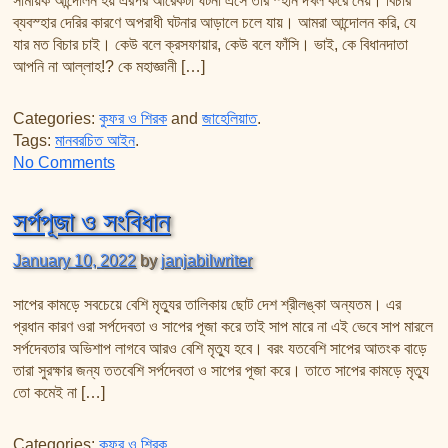
সাময়িক আন্দোলন হয় এরপর আরেকটা ঘটনা এসে তার স্হান দখল করে নেয়। বিচার
তাফসির ফি জিলালিল কোরআন
ব্যবস্হার দেরির কারণে অপরাধী ঘটনার আড়ালে চলে যায়। আমরা আন্দোলন করি, যে
শায়খ আহমদ মুসা জিবরীলের বই সমূহ
যার মত বিচার চাই। কেউ বলে ক্রসফায়ার, কেউ বলে ফাঁসি। ভাই, কে বিধানদাতা
আপনি না আল্লাহ!? কে মহাজ্ঞানী […]
Categories:
কুফর ও শিরক
and
জাহেলিয়াত
.
Tags:
মানবরচিত আইন
.
on কার বিধান চান!?
No Comments
সর্পপূজা ও সংবিধান
January 10, 2022
by
janjabilwriter
সাপের কামড়ে সবচেয়ে বেশি মৃত্যুর তালিকায় ছোট দেশ শ্রীলঙ্কা অন্যতম। এর
প্রধান কারণ ওরা সর্পদেবতা ও সাপের পূজা করে তাই সাপ মারে না এই ভেবে সাপ মারলে
সর্পদেবতার অভিশাপ লাগবে আরও বেশি মৃত্যু হবে। বরং যতবেশি সাপের আতংক বাড়ে
তারা সুরক্ষার জন্য ততবেশি সর্পদেবতা ও সাপের পূজা করে। তাতে সাপের কামড়ে মৃত্যু
তো কমেই না […]
Categories:
কুফর ও শিরক
.