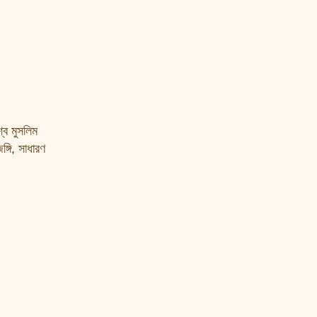
বে মুসলিম
্গি, সাধারণ