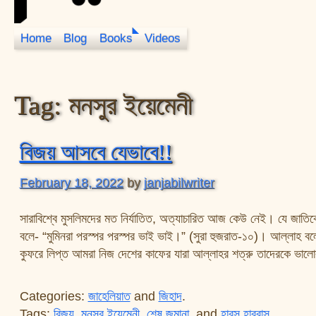
Home
Blog
Books
Videos
JanJabil
Tag:
মনসুর ইয়েমেনী
বিজয় আসবে যেভাবে!!
February 18, 2022
by
janjabilwriter
সারাবিশ্বে মুসলিমদের মত নির্যাতিত, অত্যাচারিত আজ কেউ নেই। যে জা
বলে- “মুমিনরা পরস্পর পরস্পর ভাই ভাই।” (সুরা হুজরাত-১০)। আল্লাহ বল
কুফরে লিপ্ত আমরা নিজ দেশের কাফের যারা আল্লাহর শত্রু তাদেরকে ভাল
Categories:
জাহেলিয়াত
and
জিহাদ
.
Tags:
বিজয়
,
মনসুর ইয়েমেনী
,
শেষ জমানা
, and
হারস হাররাস
.