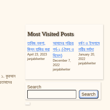
Most Visited Posts
তাবিজ নকশা,
আমাদের পরিচয়
ধর্ষণ ও ইসলামে
জ্বিন হাজির করা
পর্ব-২ (ঐক্য ও
নারীর মর্যাদা
April 23, 2023
January 20,
বিভেদ)
janjabilwriter
2022
December 7,
janjabilwriter
2022
janjabilwriter
? ১. কুরআন
়তাবাদের
Search
Search