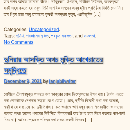
তার উপর আঘাত আসতে থাকে। দারিদ্র্যতা, উপহাস, শারীরিক নির্যাতন, অবরুদ্ধতা
সবই সহ্য করতে হয় তবুও তিনি সাময়িক সময়ের জন্য দ্বীন প্রতিষ্ঠায় বিরতি দেন নি।
তার প্রিয় চাচা আবু তালেবের কুফরী অবস্থায় মৃত্যু, এরকিছুদিন […]
Categories:
Uncategorized
.
Tags:
দুনিয়া
,
পরকালের মুক্তি
,
প্রকৃত সফলতা
, and
সফলতা
.
on দুনিয়ার জীবন প্রাপ্তির নয় পরীক্ষার
No Comments
দুনিয়ায় আসক্তি অথচ মুক্তি আখেরাতের
সমৃদ্ধিতে
December 9, 2021
by
janjabilwriter
রোগীকে টেনশনমুক্ত থাকতে বলা ডাক্তার রোজ ডিপ্রেশনের ঔষধ খায়। ধৈর্য্য ধরতে
বলা লোকটাকে দেখলাম সহজে রেগে যেতে। চোর, দুর্নীতি বিরোধী কথা বলা আমলা,
মন্ত্রীরা যে সবচেয়ে বড় দুর্নীতিবাজ। কত ওয়াজে শুনি মধুর বয়ান মিতব্যয়ীতা ও দানের
বরকত অথচ তাদের খাবারের বিলীসিতা বিস্ময়কর!! তার উপর চলে দিনে কতবার পান-জর্দা
চিবানো। অবৈধ প্রেমকে পবিত্র বলা তরুন-তরুনী নিজের […]