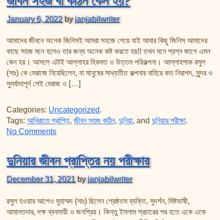
জীবন সহজ বা কঠিন কেন হয়?
January 6, 2022
by
janjabilwriter
আমাদের জীবনে অনেক জিনিসই আমরা সহজে পেয়ে যাই আবার কিছু জিনিস আমাদের
কাছে সহজ মনে হলেও তার জন্য অনেক কষ্ট করতে হয়!! তখন মনে প্রশ্ন জাগে এমন
কেন হয়। আসলে এটাই আল্লাহর হিকমত ও উত্তম পরিকল্পনা। আল্লাহপাক রসুল
(সাঃ) কে মেরাজে নিয়েছিলেন, যা মানুষের সাধ্যতীত কল্পনার বাহিরে কত নিরাপদ, সুন্দর ও
সুমর্যাদাপূর্ন সেই মেরাজ ও […]
Categories:
Uncategorized
.
Tags:
আখিরাতে প্রাপ্তি
,
জীবন সহজ কঠিন
,
দুনিয়া
, and
দুনিয়ার পরীক্ষা
.
on জীবন সহজ বা কঠিন কেন হয়?
No Comments
দুনিয়ার জীবন প্রাপ্তির নয় পরীক্ষার
December 31, 2021
by
janjabilwriter
রসুল হওয়ার আগেও মুহাম্মদ (সাঃ) ছিলেন শ্রেষ্ঠতম ব্যক্তি, সুদর্শন, মিষ্টভাষী,
আমানতদার, দক্ষ ব্যবসায়ী ও জনপ্রিয়। কিন্তু ইসলাম প্রচারের পর হতে একে একে