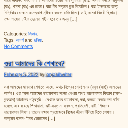
কাছে মাথানত করতাম না। আমাদের মায়েরা ছিল সুমাইয়া (রাঃ), আসমা বিনতে আবুবকর
তাফসির ফি জিলালিল কোরআন
(রাঃ), খানসা (রাঃ) এর মতো। যারা বীর সন্তান জন্ম দিয়েছিল। যারা ইসলামের জন্য
শায়খ আহমদ মুসা জিবরীলের বই সমূহ
নির্দ্বিধায় যেকোন আত্মত্যাগ স্বীকার করতে রাজি ছিল। তাই আমরা বিজয়ী ছিলাম।
তখন মায়েরা চাইত ছেলেরা শহীদ হবে তার জন্য […]
Categories:
জিহাদ
.
Tags:
আদর্শ
and
দুনিয়া
.
on আদর্শ মা
No Comments
ওরা আমাদের কি শেখাবে?
February 5, 2022
by
janjabilwriter
ওরা আমাদের মানবতা শেখাতে আসে, অথচ বিশ্বের শ্রেষ্ঠমানব (রসুল (সাঃ)) আমাদের
আর্দশ। ওরা আজ আমাদের ভালোবাসার সংজ্ঞা শেখায় অথচ ভালোবাসার কিতাব (আল-
কুরআন) আমাদের পাঠ্যসূচি। যেখানে রবের ভালোবাসা, দয়া, রহমত, ক্ষমার কত বর্ণনা
রয়েছে আর রয়েছে পিতামাতা, স্ত্রী-সন্তান, স্বজন, প্রতিবেশী, নারী, শিশুদের
ভালোবাসার শিক্ষা। তাদের রক্ষায় প্রয়োজনে নিজের জীবন বিলিয়ে দিতে শেখায়।
আল্লাহ বলেন- “আর তোমাদের […]