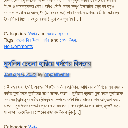
কেউই নেই তবু কোলের শিশুও নিরাপদ নয়। এর প্রকৃত কারণ হল এদেশে ইসলামী
তাফসির ফি জিলালিল কোরআন
বিধান ও শাসনব্যবস্হা নেই। যদিও সৌদি আরব সম্পূর্ণ ইসলামিক রাষ্ট্র নয় তবুও
শায়খ আহমদ মুসা জিবরীলের বই সমূহ
সৌদতে কয়টা ধর্ষন ঘটছে!!? (একেবারে কম) কারণ সেখানে এখনও ধর্ষণের বিচার হয়
ইসলামিক নিয়মে। রাসুলের (সা:) যুগে এক মুসলিম […]
Categories:
জিহাদ
and
ন্যায় ও সুবিচার
.
Tags:
তারেক বিন জিয়াদ
,
ধর্ষণ
, and
স্পেন বিজয়
.
on ধর্ষণ ও ইসলামে নারীর মর্যাদা
No Comments
মুসলিম চেতনা হারিয়ে ধর্ষণের বিস্তার
January 6, 2022
by
janjabilwriter
৫ ই রজব ৯২ হিজরি, একজন খ্রিস্টান গর্ভনর জুলিয়ান, আফ্রিকা ও মিশরের মুসলিমদের
গর্ভনর মুসা ইবনে নুসাইরের সাথে সাক্ষাৎ করেন। জুলিয়ান প্রথমে মুসা ইবনে নুসাইরকে
স্পেনের (আন্দালুস) নারীর সৌন্দর্য্য ও সম্পদের বর্ণনা দিয়ে তাকে স্পেন আক্রমণ করতে
বলেন। মুসলিমদের গভর্নর প্রত্যাখান করলেন। পরে জুলিয়ান তার কাছে সুস্পষ্ট সত্য
যা আড়াল রেখেছিলেন স্পেনের রাজা রডরিক কর্তৃক […]
Categories:
জিহাদ
.