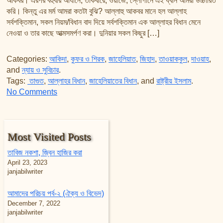
আকবর। এরপর বহুবার আযানে, তাকবীরে, ওয়াজে, স্লোগানে এই ধ্বনি আমরা উচ্চারিত
তাফসির ফি জিলালিল কোরআন
করি। কিন্তু এর মর্ম আমরা কতটা বুঝি? আল্লাহু আকবর মানে হল আল্লাহ
শায়খ আহমদ মুসা জিবরীলের বই সমূহ
সর্বশক্তিমান, সকল নিয়ম/বিধান বাদ দিয়ে সর্বশক্তিমান এক আল্লাহর বিধান মেনে
নেওয়া ও তার কাছে আত্মসমর্পণ করা। দুনিয়ার সকল কিছুর […]
Categories:
আকিদা
,
কুফর ও শিরক
,
জাহেলিয়াত
,
জিহাদ
,
তাওয়াককুল
,
দাওয়াহ
,
and
ন্যায় ও সুবিচার
.
Tags:
তাগুত
,
আল্লাহর বিধান
,
জাহেলিয়াতের বিধান
, and
রাষ্ট্রীয় ইসলাম
.
on আল্লাহ সর্বশক্তিমান বিশ্বাস এবং স্লোগান
No Comments
Most Visited Posts
তাবিজ নকশা, জ্বিন হাজির করা
April 23, 2023
janjabilwriter
আমাদের পরিচয় পর্ব-২ (ঐক্য ও বিভেদ)
December 7, 2022
janjabilwriter