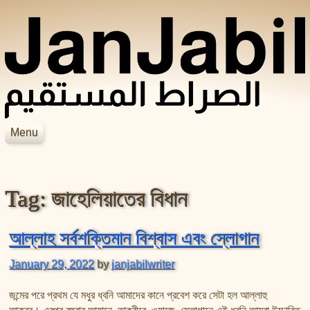
Skip to content
Menu
JanJabil
Home
Blog
Tag:
জাহেলিয়াতের বিধান
Books
Videos
হাদিসের বইসমূহ
আসহাবে রাসূলের জীবনকথা
সহীহ বুখারী শরীফ
আল্লাহ সর্বশক্তিমান বিশ্বাস এবং স্লোগান
শায়েখ জসিম উদ্দিন রহমানির বইসমূহ
সহীহ মুসলিম শরীফ
January 29, 2022
by
janjabilwriter
শায়েখ সালেহ আল মুনাজ্জিদের বইসমূহ
আল বিদায়া ওয়ান নিহায়া
জন্মের পরে প্রথম যে মধুর ধ্বনি আমাদের কানে প্রবেশ করে সেটা হল আল্লাহু