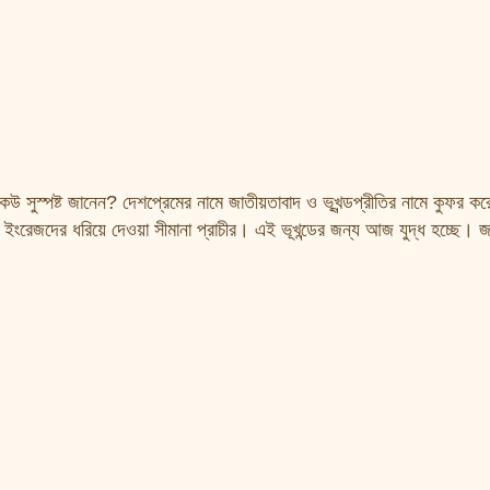
েউ সুস্পষ্ট জানেন? দেশপ্রেমের নামে জাতীয়তাবাদ ও ভূখন্ডপ্রীতির নামে কুফর ক
া ইংরেজদের ধরিয়ে দেওয়া সীমানা প্রাচীর। এই ভূখন্ডের জন্য আজ যুদ্ধ হচ্ছে। জ