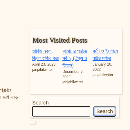
Most Visited Posts
তাবিজ নকশা,
আমাদের পরিচয়
ধর্ষণ ও ইসলামে
জ্বিন হাজির করা
পর্ব-২ (ঐক্য ও
নারীর মর্যাদা
April 23, 2023
January 20,
বিভেদ)
janjabilwriter
2022
December 7,
janjabilwriter
2022
janjabilwriter
প্রচারে
র জঙ্গি বলত।
Search
Search