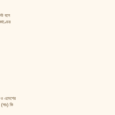
েউ বলে
কাণ্ডের
ে ও এদেশের
(সাঃ) কি