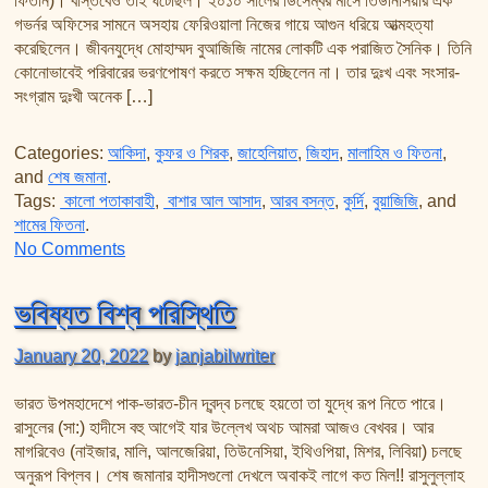
ফিতান)। বাস্তবেও তাই ঘটেছিল। ২০১০ সালের ডিসেম্বর মাসে তিউনিসিয়ার এক
তাফসির ফি জিলালিল কোরআন
গভর্নর অফিসের সামনে অসহায় ফেরিওয়ালা নিজের গায়ে আগুন ধরিয়ে আত্মহত্যা
শায়খ আহমদ মুসা জিবরীলের বই সমূহ
করেছিলেন। জীবনযুদ্ধে মোহাম্মদ বুআজিজি নামের লোকটি এক পরাজিত সৈনিক। তিনি
কোনোভাবেই পরিবারের ভরণপোষণ করতে সক্ষম হচ্ছিলেন না। তার দুঃখ এবং সংসার-
সংগ্রাম দুঃখী অনেক […]
Categories:
আকিদা
,
কুফর ও শিরক
,
জাহেলিয়াত
,
জিহাদ
,
মালাহিম ও ফিতনা
,
and
শেষ জমানা
.
Tags:
কালো পতাকাবাহী
,
বাশার আল আসাদ
,
আরব বসন্ত
,
কুর্দি
,
বুয়াজিজি
, and
শামের ফিতনা
.
on শামের ফেতনার সূচনা!!
No Comments
ভবিষ্যত বিশ্ব পরিস্থিতি
January 20, 2022
by
janjabilwriter
ভারত উপমহাদেশে পাক-ভারত-চীন দ্বন্দ্ব চলছে হয়তো তা যুদ্ধে রূপ নিতে পারে।
রাসুলের (সা:) হাদীসে বহু আগেই যার উল্লেখ অথচ আমরা আজও বেখবর। আর
মাগরিবেও (নাইজার, মালি, আলজেরিয়া, তিউনেসিয়া, ইথিওপিয়া, মিশর, লিবিয়া) চলছে
অনুরূপ বিপ্লব। শেষ জমানার হাদীসগুলো দেখলে অবাকই লাগে কত মিল!! রাসুলুল্লাহ