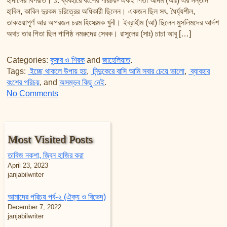
হাদীসের বিপরীত। ১. ব্যবহারে বংশের পরিচয়- একই পিতা আদম (আঃ) এর সন্তান
তাফসির ফি জিলালিল কোরআন
হাবিল, কাবিল দুরকম চরিত্রের অধিকারী ছিলেন। একজন ছিল সৎ, ধৈর্য্যশীল,
শায়খ আহমদ মুসা জিবরীলের বই সমূহ
তাকওয়াপূর্ণ আর অপরজন চরম হিংসাত্মক খুনী। ইব্রাহীম (আ) ছিলেন মুসলিমদের আর্দশ
অথচ তার পিতা ছিল পাপিষ্ঠ নমরুদের সেবক। রাসুলের (সাঃ) চাচা আবু […]
Categories:
কুফর ও শিরক
and
জাহেলিয়াত
.
Tags:
ইচ্ছে থাকলে উপায় হয়
,
নিন্দুকেরে বাসি আমি সবার চেয়ে ভালো
,
ব্যাবহার
বংশের পরিচয়
, and
অসম্ভব কিছু নেই
.
on প্রচলিত ভূল
No Comments
Most Visited Posts
তাবিজ নকশা, জ্বিন হাজির করা
April 23, 2023
janjabilwriter
আমাদের পরিচয় পর্ব-২ (ঐক্য ও বিভেদ)
December 7, 2022
janjabilwriter