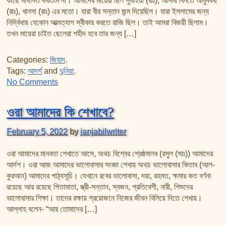
কাছে মাথানত করতাম না। আমাদের মায়েরা ছিল সুমাইয়া (রাঃ), আসমা বিনতে আবুবকর
তাফসির ফি জিলালিল কোরআন
(রাঃ), খানসা (রাঃ) এর মতো। যারা বীর সন্তান জন্ম দিয়েছিল। যারা ইসলামের জন্য
শায়খ আহমদ মুসা জিবরীলের বই সমূহ
নির্দ্বিধায় যেকোন আত্মত্যাগ স্বীকার করতে রাজি ছিল। তাই আমরা বিজয়ী ছিলাম।
তখন মায়েরা চাইত ছেলেরা শহীদ হবে তার জন্য […]
Categories:
জিহাদ
.
Tags:
আদর্শ
and
দুনিয়া
.
on আদর্শ মা
No Comments
ওরা আমাদের কি শেখাবে?
February 5, 2022
by
janjabilwriter
ওরা আমাদের মানবতা শেখাতে আসে, অথচ বিশ্বের শ্রেষ্ঠমানব (রসুল (সাঃ)) আমাদের
আর্দশ। ওরা আজ আমাদের ভালোবাসার সংজ্ঞা শেখায় অথচ ভালোবাসার কিতাব (আল-
কুরআন) আমাদের পাঠ্যসূচি। যেখানে রবের ভালোবাসা, দয়া, রহমত, ক্ষমার কত বর্ণনা
রয়েছে আর রয়েছে পিতামাতা, স্ত্রী-সন্তান, স্বজন, প্রতিবেশী, নারী, শিশুদের
ভালোবাসার শিক্ষা। তাদের রক্ষায় প্রয়োজনে নিজের জীবন বিলিয়ে দিতে শেখায়।
আল্লাহ বলেন- “আর তোমাদের […]