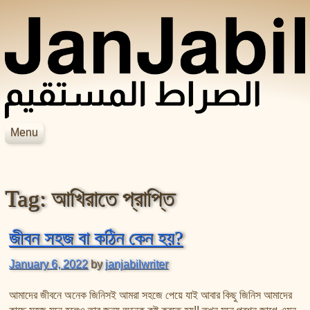
Skip to content
Menu
JanJabil
Home
Blog
Tag:
আখিরাতে প্রাপ্তি
Books
Videos
হাদিসের বইসমূহ
আসহাবে রাসূলের জীবনকথা
সহীহ বুখারী শরীফ
জীবন সহজ বা কঠিন কেন হয়?
শায়েখ জসিম উদ্দিন রহমানির বইসমূহ
সহীহ মুসলিম শরীফ
January 6, 2022
by
janjabilwriter
শায়েখ সালেহ আল মুনাজ্জিদের বইসমূহ
আল বিদায়া ওয়ান নিহায়া
আমাদের জীবনে অনেক জিনিসই আমরা সহজে পেয়ে যাই আবার কিছু জিনিস আমাদের