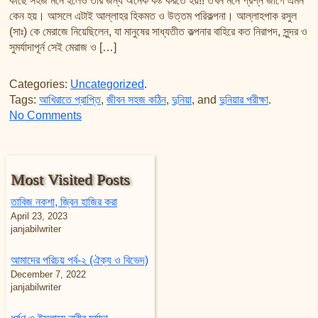
কাছে সহজ মনে হলেও তার জন্য অনেক কষ্ট করতে হয়!! তখন মনে প্রশ্ন জাগে এমন
তাফসির ফি জিলালিল কোরআন
কেন হয়। আসলে এটাই আল্লাহর হিকমত ও উত্তম পরিকল্পনা। আল্লাহপাক রসুল
শায়খ আহমদ মুসা জিবরীলের বই সমূহ
(সাঃ) কে মেরাজে নিয়েছিলেন, যা মানুষের সাধ্যতীত কল্পনার বাহিরে কত নিরাপদ, সুন্দর ও
সুমর্যাদাপূর্ন সেই মেরাজ ও […]
Categories:
Uncategorized
.
Tags:
আখিরাতে প্রাপ্তি
,
জীবন সহজ কঠিন
,
দুনিয়া
, and
দুনিয়ার পরীক্ষা
.
on জীবন সহজ বা কঠিন কেন হয়?
No Comments
Most Visited Posts
তাবিজ নকশা, জ্বিন হাজির করা
April 23, 2023
janjabilwriter
আমাদের পরিচয় পর্ব-২ (ঐক্য ও বিভেদ)
December 7, 2022
janjabilwriter