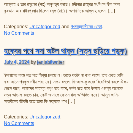
আল্লাহ ও তার রসুলের (সা:) অনুগত্য করার। মদীনার রাষ্ট্রের সংবিধান ছিল আল
কুরআন আর রাষ্ট্রপ্রধান ছিলেন রসুল (সা:)। অপরদিকে আল্লাহ বলেন, […]
Categories:
Uncategorized
and
গণতন্ত্রবাদীদের ধোকা
.
on গনতন্ত্রবাদীদের ধোকা পর্ব-১ (মদীনার সনদ)
No Comments
হক্বের পথে সদা অটল থাকুন (সত্য ছড়িয়ে পড়ুক)
July 4, 2024
by
janjabilwriter
ইসলামের নামে শত শত মিথ্যা চলছে,ল।তাতে যতটা না বাধা আসে, তার চেয়ে বেশি
বাধা আসে প্রকৃত দ্বীন প্রচারে। সত্য বললে, বিদআত-কুফরের বিরোধিতা করলে ঐক্য
ভেঙ্গে যাবে, আমাদের সাহায্য বন্ধ হয়ে যাবে, দুর্বল হয়ে যাবে উম্মাহ এজন্য অনেকে
সত্য আড়াল করতে চায়, কেউ জানালে ফেতনাবাজ অভিহিত করে। আসুন জানি-
সাহাবীদের জীবনী হতে তারা কি সত্যকে পাশ […]
Categories:
Uncategorized
.
on হক্বের পথে সদা অটল থাকুন (সত্য ছড়িয়ে পড়ুক)
No Comments