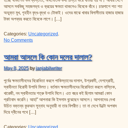
ইচ্ছে থাকলেও কর্ম ব্যস্ততা, অর্থনৈতিক কথা চিন্তা করে খাওয়া হয় না। আবার দেশে
তাফসির ফি জিলালিল কোরআন
আসলে সবকিছু সহজলভ্য ও ক্রয়ের ক্ষমতা থাকলেও বিবেকে বাঁধে। চারপাশে শত শত
শায়খ আহমদ মুসা জিবরীলের বই সমূহ
অভুক্ত মুখ, গৃহহীন বৃদ্ধ-বৃদ্ধা ও টোকাই। ওদের মাঝে খাবার বিলাসীতায় হাজার হাজার
টাকা অপব্যয় করতে বিবেকে লাগে। […]
Categories:
Uncategorized
.
on এক প্রবাসীর অর্তনাদ – (পর্ব-১)
No Comments
আমরা আসলে কি কোন দলের দালাল?
May 8, 2025
by
janjabilwriter
পূর্বের ক্ষমতাসীনদের বিরোধিতা করলে পাকিস্তানের দালাল, উগ্রবাদী, দেশদ্রোহী,
স্বাধীনতা বিরোধী উপাধি মিলত। বর্তমান ক্ষমতাসীনদের বিরোধিতা করলে নাস্তিক,
খারেজী, নব স্বাধীনতার শত্রু উপাধি মিলে। এত বছর কই ছিলাম আমরা! কোন
প্রতিবাদ করেনি। আহ!” আপনারা কি ইসলাম বুঝেছেন আসলে। আপনাদের দেখা
উচিত বক্তব্য কুরআন সুন্নাহ অনুযায়ী না তার বিপরীত। তা না দেখে উল্টো অপবাদ
দিয়ে দ্বীনের পথে […]
Categories:
Uncategorized
.