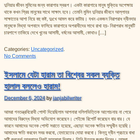
দুনিয়ার জীবন মুমিনের জন্য কারাগার স্বরূপ। একটা কারাগারে মানুষ মুক্তির অপেক্ষায়
থাকে কখন প্রিয় মানুষের সাথে সাক্ষাৎ হবে। তেমনি মুমিন দুনিয়ার জীবনে আল্লাহর
সাক্ষাতের আশা নিয়ে বহু কষ্ট, দুঃখে আমল করে কাটায়। যখন একজন নিরাপরাধ দ্বীনদার
মানুষকে মিথ্যা অপবাদে ফাসিয়ে কারাগারে অপরাধীদের সাথে রাখা হয়- নিরাপরাধ মানুষটি
চারপাশে তাকিয়ে দেখে খুনের আসামী, ধর্ষনের আসামী, কোথাও […]
Categories:
Uncategorized
.
on কঠোর নীতি ও নরম নীতি!
No Comments
ইসলামে যেটা হারাম তা বিশ্বের সকল ব্যক্তি
হালাল বললেও হারাম!
December 6, 2024
by
janjabilwriter
আমরা গনতন্ত্রবিরোধী পোস্ট দিয়েছিলাম আপনারা দলিলভিত্তিক আলোচনায় না পেরে
আমাদের বিরুদ্ধে মিথ্যা অভিযোগ করেছেন। পেইজে রিপোর্ট করেছেন বার বার। যে
কারনে আমাদের অনেক পোস্ট সরাতে হয়েছে, এছাড়া অনেক ক্ষতির সম্মুখীন হয়েছি।
আমাদের ক্ষতি করবেন সবর করবো, হেদায়েতের দোয়া করবো। কিন্তু দ্বীন প্রচারে বাধা
সৃষ্টি করবেন! আল্লাহর নিকট ফায়সালা দিলাম। তিনি উত্তম জবাব দিবেন। আমরা