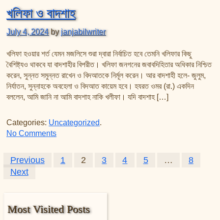
খলিফা ও বাদশাহ
July 4, 2024
by
janjabilwriter
খলিফা হওয়ার শর্ত যেমন মজলিসে শুরা দ্বারা নির্বাচিত হবে তেমনি খলিফার কিছু
বৈশিষ্ট্যও থাকবে যা বাদশাহীর বিপরীত। খলিফা জনগনের জবাবদিহিতার অধিকার নিশ্চিত
করেন, সুন্নত সমুন্নত রাখেন ও বিদআতকে নির্মূল করেন। আর বাদশাহী হলে- জুলুম,
নির্যাতন, সুন্নাহকে অবহেলা ও বিদআত কায়েম হবে। হযরত ওমর (রা.) একদিন
বললেন, আমি জানি না আমি বাদশাহ নাকি খলীফা। যদি বাদশাহ […]
Categories:
Uncategorized
.
on খলিফা ও বাদশাহ
No Comments
Posts pagination
Previous
1
2
3
4
5
…
8
Next
Most Visited Posts