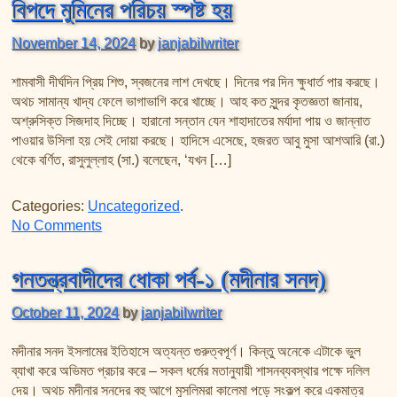
বিপদে মুমিনের পরিচয় স্পষ্ট হয়
November 14, 2024
by
janjabilwriter
শামবাসী দীর্ঘদিন প্রিয় শিশু, স্বজনের লাশ দেখছে। দিনের পর দিন ক্ষুধার্ত পার করছে।
অথচ সামান্য খাদ্য ফেলে ভাগাভাগি করে খাচ্ছে। আহ কত সুন্দর কৃতজ্ঞতা জানায়,
অশ্রুসিক্ত সিজদাহ দিচ্ছে। হারানো সন্তান যেন শাহাদাতের মর্যাদা পায় ও জান্নাত
পাওয়ার উসিলা হয় সেই দোয়া করছে। হাদিসে এসেছে, হজরত আবু মুসা আশআরি (রা.)
থেকে বর্ণিত, রাসুলুল্লাহ (সা.) বলেছেন, ‘যখন […]
Categories:
Uncategorized
.
on বিপদে মুমিনের পরিচয় স্পষ্ট হয়
No Comments
গনতন্ত্রবাদীদের ধোকা পর্ব-১ (মদীনার সনদ)
October 11, 2024
by
janjabilwriter
মদীনার সনদ ইসলামের ইতিহাসে অত্যন্ত গুরুত্বপূর্ণ। কিন্তু অনেকে এটাকে ভুল
ব্যাখা করে অভিমত প্রচার করে – সকল ধর্মের মতানুযায়ী শাসনব্যবস্থার পক্ষে দলিল
দেয়। অথচ মদীনার সনদের বহু আগে মুসলিমরা কালেমা পড়ে সংকল্প করে একমাত্র