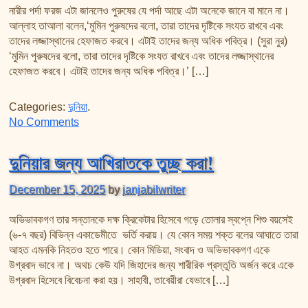
তাফসির ফি জিলালিল কোরআন
নারীর পর্দা ফরজ এটা জানলেও পুরুষের যে পর্দা আছে এটা অনেকে জানে বা মানে না।
শায়খ আহমদ মুসা জিবরীলের বই সমূহ
আল্লাহ তাআলা বলেন,‘মুমিন পুরুষদের বলো, তারা তাদের দৃষ্টিকে সংযত রাখবে এবং
তাদের লজ্জাস্থানের হেফাজত করবে। এটাই তাদের জন্য অধিক পবিত্র। (সুরা নুর)
‘মুমিন পুরুষদের বলো, তারা তাদের দৃষ্টিকে সংযত রাখবে এবং তাদের লজ্জাস্থানের
হেফাজত করবে। এটাই তাদের জন্য অধিক পবিত্র।’ […]
Categories:
দুনিয়া
.
on ইসলামের নামে নারী বিদ্বেষ যেন না ছড়ায়! ইসলামে নারীর অধি
No Comments
দুনিয়ার জন্য আখিরাতকে তুচ্ছ করা!
December 15, 2025
by
janjabilwriter
অভিভাবকগণ তার সন্তানকে দক্ষ ক্রিকেটার হিসেবে গড়ে তোলার স্বপ্নে শিশু বয়সেই
(৬-৭ বছর) বিভিন্ন একাডেমীতে ভর্তি করায়। যে কোন সময় শক্ত বলের আঘাতে তারা
আহত এমনকি নিহতও হতে পারে। কোন মিডিয়া, সংবাদ ও অভিভাবকগণ একে
উগ্রবাদ ভাবে না। অথচ কেউ যদি জিহাদের জন্য শারীরিক প্রস্তুতি অর্জন করে একে
উগ্রবাদ হিসেবে বিবেচনা করা হয়। সাহাবী, তাবেয়ীরা যেভাবে […]