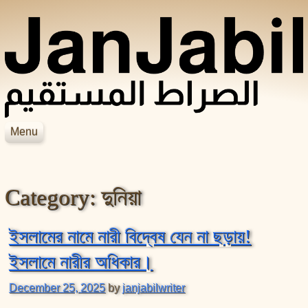
Skip to content
Menu
JanJabil
Home
Blog
Category:
দুনিয়া
Books
Videos
হাদিসের বইসমূহ
আসহাবে রাসূলের জীবনকথা
সহীহ বুখারী শরীফ
ইসলামের নামে নারী বিদ্বেষ যেন না ছড়ায়!
শায়েখ জসিম উদ্দিন রহমানির বইসমূহ
সহীহ মুসলিম শরীফ
ইসলামে নারীর অধিকার।
শায়েখ সালেহ আল মুনাজ্জিদের বইসমূহ
December 25, 2025
by
janjabilwriter
আল বিদায়া ওয়ান নিহায়া