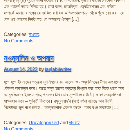
আবদুল্লাহ্ (রা) সূত্রে বর্ণনা করেছেন। তিনি বলেছেন, কুরায়শ বংশের লোকেরা একদিন
তাফসির ফি জিলালিল কোরআন
এক পরামর্শ সভায় মিলিত হয়। তারা বলল, জাদুবিদ্যা, জ্যেতিষশাস্ত্র এবং কবিতা
শায়খ আহমদ মুসা জিবরীলের বই সমূহ
সম্পর্কে আমাদের মধ্যে যে ব্যক্তি সর্বাধিক অভিজ্ঞতাসম্পন্ন তাঁকে খুঁজে বের কর। সে
যেন ওই লোকের নিকট যায়, যে আমাদের ঐক্যে […]
Categories:
দাওয়াহ
.
on দাওয়াহ ও অভিযোগ
No Comments
নওমুসলিম ও অপবাদ
August 14, 2022
by
janjabilwriter
যুগে যুগে ইসলামের শত্রুরা মুসলিমদের বড় আলেম ও নওমুসলিমদের উপর অপবাদের
কৌশল অবলম্বন করে। যাতে মানুষ তাদের বক্তব্য বিশ্বাস করা হতে বিরত থাকে আর
নওমুসলিমদের ইসলাম গ্রহণে ওদের মিথ্যাচার সুস্পষ্ট হয়ে উঠে। কারণ নওমুসলিমরা
সাক্ষ্যদান করে – পূর্ববর্তী কিতাবে। রসুলুল্লাহ’র (সাঃ) বর্ণনা রয়েছে আর ইহুদি,
খ্রিস্টানরা ভুল পথে চলছে। আল্লাহপাক এরশাদ করেন- “আর যখন মারইয়াম […]
Categories:
Uncategorized
and
দাওয়াহ
.
on নওমুসলিম ও অপবাদ
No Comments