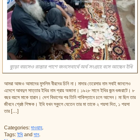
আমরা আজও আমাদের মুসলিম বীরদের চিনি না। মাদার তেরেসার নাম সবাই জানলেও
এদেশে আবদুল সাত্তার ইধির নাম প্রায় অজানা। ১৯২৮ সালে ইধির জন্ম গুজরাটে। ৮
বছর বয়সে মাকে হারান। দেশ বিভাগের পর তিনি পাকিস্তানে চলে আসেন। মা ছিল তার
জীবনে শ্রেষ্ঠ শিক্ষক। ইধি যখন স্কুলে যেতেন তার মা তাকে ২ পয়সা দিত, ১ পয়সা
তার […]
Categories:
দাওয়াহ
.
Tags:
ইধি
and
দান
.