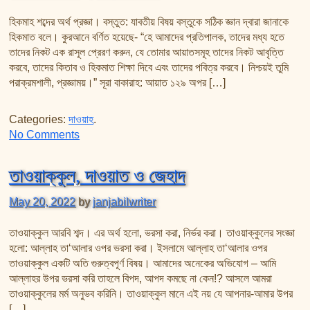
হিকমাহ শব্দের অর্থ প্রজ্ঞা। বস্তুত: যাবতীয় বিষয় বস্তুকে সঠিক জ্ঞান দ্বারা জানাকে
হিকমাত বলে। কুরআনে বর্ণিত হয়েছে- “হে আমাদের প্রতিপালক, তাদের মধ্য হতে
তাদের নিকট এক রাসূল প্রেরণ করুন, যে তোমার আয়াতসমূহ তাদের নিকট আবৃত্তি
করবে, তাদের কিতাব ও হিকমাত শিক্ষা দিবে এবং তাদের পবিত্র করবে। নিশ্চয়ই তুমি
পরাক্রমশালী, প্রজ্ঞাময়।” সূরা বাকারাহ: আয়াত ১২৯ অপর […]
Categories:
দাওয়াহ
.
on হিকমাহ আসলে কি?
No Comments
তাওয়াক্কুল, দাওয়াত ও জেহাদ
May 20, 2022
by
janjabilwriter
তাওয়াক্কুল আরবি শব্দ। এর অর্থ হলো, ভরসা করা, নির্ভর করা। তাওয়াক্কুলের সংজ্ঞা
হলো: আল্লাহ তা‘আলার ওপর ভরসা করা। ইসলামে আল্লাহ তা‘আলার ওপর
তাওয়াক্কুল একটি অতি গুরুত্বপূর্ণ বিষয়। আমাদের অনেকের অভিযোগ – আমি
আল্লাহর উপর ভরসা করি তাহলে বিপদ, আপদ কমছে না কেন!? আসলে আমরা
তাওয়াক্কুলের মর্ম অনুভব করিনি। তাওয়াক্কুল মানে এই নয় যে আপনার-আমার উপর
[…]