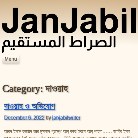
Skip to content
Menu
JanJabil
Home
Blog
Category:
দাওয়াহ
Books
Videos
হাদিসের বইসমূহ
আসহাবে রাসূলের জীবনকথা
সহীহ বুখারী শরীফ
দাওয়াহ ও অভিযোগ
শায়েখ জসিম উদ্দিন রহমানির বইসমূহ
সহীহ মুসলিম শরীফ
December 6, 2022
by
janjabilwriter
শায়েখ সালেহ আল মুনাজ্জিদের বইসমূহ
আল বিদায়া ওয়ান নিহায়া
আরদ ইবনে হুমায়দ তার মুসনাদ গ্রন্থে আবূ বকর ইবনে আবূ শায়বা…… জাবির ইবন