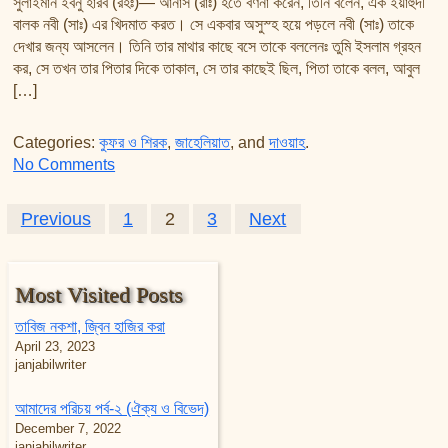
সুলাইমান ইবনু হারব (রহঃ)— আনাস (রাঃ) হতে বর্ণনা করেন, তিনি বলেন, এক ইয়াহুদী
বালক নবী (সাঃ) এর খিদমাত করত। সে একবার অসুস্হ হয়ে পড়লে নবী (সাঃ) তাকে
দেখার জন্য আসলেন। তিনি তার মাথার কাছে বসে তাকে বললেনঃ তুমি ইসলাম গ্রহন
কর, সে তখন তার পিতার দিকে তাকাল, সে তার কাছেই ছিল, পিতা তাকে বলল, আবুল
[…]
Categories:
কুফর ও শিরক
,
জাহেলিয়াত
, and
দাওয়াহ
.
on অসুস্থ বিধর্মীদের প্রতি মুসলিমের কর্তব্য
No Comments
Posts pagination
Previous
1
2
3
Next
Most Visited Posts
তাবিজ নকশা, জ্বিন হাজির করা
April 23, 2023
janjabilwriter
আমাদের পরিচয় পর্ব-২ (ঐক্য ও বিভেদ)
December 7, 2022
janjabilwriter