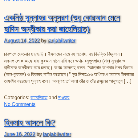
একনিষ্ঠ সুন্নাহর অনুসরণ (শুধু কোরআন মেনে
হাদিস অস্বীকার করা জাহেলিয়াত)
August 14, 2022
by
janjabilwriter
চারপাশে ফেতনার ছড়াছড়ি। ইসলামের নামে বহু মতবাদ, বহু বিভক্তি বিদ্যমান।
একদল লোক আছে যারা কুরআন মানে দাবি করে অথচ রসুলুল্লাহর (সাঃ) সুন্নাহ ও
হাদীসকে অস্বীকার করে চলছে। অথচ আল্লাহ বলেন- “আল্লাহ আপনার উপর কিতাব
(আল-কুরআন) ও হিকমাহ নাযিল করেছেন।” সূরা নিসা:১১৩ অধিকাংশ আলেম হিকমাহর
তাফসির করেছেন সুন্নাহ বলে। আল্লাহ তা’আলা তাঁর ও তাঁর রাসূলের আনুগত্য […]
Categories:
জাহেলিয়াত
and
দাওয়াহ
.
on একনিষ্ঠ সুন্নাহর অনুসরণ (শুধু কোরআন মেনে হাদিস অস্বীকার 
No Comments
হিকমাহ আসলে কি?
June 16, 2022
by
janjabilwriter