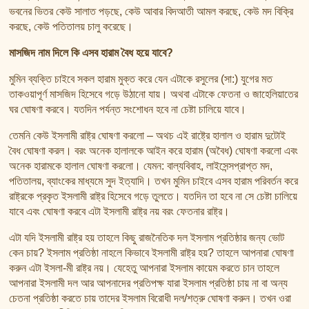
তাফসির ফি জিলালিল কোরআন
ভবনের ভিতর কেউ সালাত পড়ছে, কেউ আবার বিদআতী আমল করছে, কেউ মদ বিক্রি
শায়খ আহমদ মুসা জিবরীলের বই সমূহ
করছে, কেউ পতিতালয় চালু করেছে।
মাসজিদ নাম দিলে কি এসব হারাম বৈধ হয়ে যাবে?
মুমিন ব্যক্তি চাইবে সকল হারাম মুক্ত করে যেন এটাকে রসুলের (সা:) যুগের মত
তাকওয়াপূর্ণ মাসজিদ হিসেবে গড়ে উঠানো যায়। অথবা এটাকে ফেতনা ও জাহেলিয়াতের
ঘর ঘোষণা করবে। যতদিন পর্যন্ত সংশোধন হবে না চেষ্টা চালিয়ে যাবে।
তেমনি কেউ ইসলামী রাষ্ট্র ঘোষণা করলো – অথচ এই রাষ্ট্রে হালাল ও হারাম দুটোই
বৈধ ঘোষণা করল। বরং অনেক হালালকে আইন করে হারাম (অবৈধ) ঘোষণা করলো এবং
অনেক হারামকে হালাল ঘোষণা করলো। যেমন: বাল্যবিবাহ, লাইসেন্সপ্রাপ্ত মদ,
পতিতালয়, ব্যাংকের মাধ্যমে সুদ ইত্যাদি। তখন মুমিন চাইবে এসব হারাম পরিবর্তন করে
রাষ্ট্রকে প্রকৃত ইসলামী রাষ্ট্র হিসেবে গড়ে তুলতে। যতদিন তা হবে না সে চেষ্টা চালিয়ে
যাবে এবং ঘোষণা করবে এটা ইসলামী রাষ্ট্র নয় বরং ফেতনার রাষ্ট্র।
এটা যদি ইসলামী রাষ্ট্র হয় তাহলে কিছু রাজনৈতিক দল ইসলাম প্রতিষ্ঠার জন্য ভোট
কেন চায়? ইসলাম প্রতিষ্ঠা নাহলে কিভাবে ইসলামী রাষ্ট্র হয়? তাহলে আপনারা ঘোষণা
করুন এটা ইসলা-মী রাষ্ট্র নয়। যেহেতু আপনারা ইসলাম কায়েম করতে চান তাহলে
আপনারা ইসলামী দল আর আপনাদের প্রতিপক্ষ যারা ইসলাম প্রতিষ্ঠা চায় না বা অন্য
চেতনা প্রতিষ্ঠা করতে চায় তাদের ইসলাম বিরোধী দল/শত্রু ঘোষণা করুন। তখন ওরা