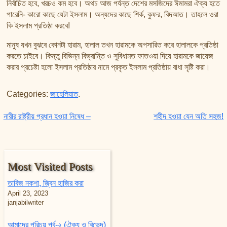
নির্বাচিত হবে, খরচও কম হবে। অথচ আজ পর্যন্ত দেশের মসজিদের ঈমামরা ঐক্য হতে
পারেনি- কারো কাছে যেটা ইসলাম। অন্যদের কাছে শির্ক, কুফর, বিদআত। তাহলে ওরা
কি ইসলাম প্রতিষ্ঠা করবে!
মানুষ যখন বুঝবে কোনটা হারাম, হালাল তখন হারামকে অপসারিত করে হালালকে প্রতিষ্ঠা
করতে চাইবে। কিন্তু বিভিন্ন বিভ্রান্তি ও সুবিধামত ফাতওয়া দিয়ে হারামকে জায়েজ
করার প্রচেষ্টা হলো ইসলাম প্রতিষ্ঠার নামে প্রকৃত ইসলাম প্রতিষ্ঠায় বাধা সৃষ্টি করা।
Categories:
জাহেলিয়াত
.
Post navigation
নারীর রাষ্ট্রীয় প্রধান হওয়া নিষেধ –
শহীদ হওয়া যেন অতি সহজ!
Most Visited Posts
তাবিজ নকশা, জ্বিন হাজির করা
April 23, 2023
janjabilwriter
আমাদের পরিচয় পর্ব-২ (ঐক্য ও বিভেদ)