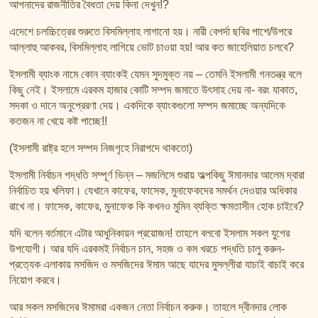
আপনাদের রাজনীতির বৈধতা দেয় কিনা দেখুন!?
এদেশে চলচ্চিত্রের শুরুতে বিসমিল্লাহ লাগানো হয়। নারী বেপর্দা ছবির পাশে/উপরে
আল্লাহু আকবর, বিসমিল্লাহ লাগিয়ে ভোট চাওয়া হয়! আর কত জাহেলিয়াত চলবে?
ইসলামী ব্যাংক নামে কোন ব্যাংকই যেমন সুদমুক্ত নয় – তেমনি ইসলামী গনতন্ত্র বলে
কিছু নেই। ইসলামে এরকম হাজার কোটি সম্পদ জমাতে উৎসাহ দেয় না- বরং যাকাত,
সদকা ও দানে অনুপ্রেরণা দেয়। একদিকে ব্যাংকগুলো সম্পদ জমাচ্ছে অন্যদিকে
কতজন না খেয়ে কষ্ট পাচ্ছে!!
(ইসলামী রাষ্ট্র হলে সম্পদ নিজগৃহে নিরাপদে থাকতো)
ইসলামী নির্বাচন পদ্ধতি সম্পূর্ণ ভিন্ন – মজলিসে শুরায় অল্পকিছু ঈমানদার আলেম দ্বারা
নির্বাচিত হয় খলিফা। যেখানে কাফের, ফাসেক, মুনাফেকদের সমর্থন দেওয়ার অধিকার
রাখে না। ফাসেক, কাফের, মুনাফেক কি কখনও মুমিন ব্যক্তি ক্ষমতাসীন হোক চাইবে?
যদি বলেন বর্তমানে এটার আধুনিকায়ন প্রয়োজন! তাহলে বলবো ইসলাম সকল যুগের
উপযোগী। আর যদি এরকমই নির্বাচন চান, সহজ ও কম খরচে পদ্ধতি চালু করুন-
প্রত্যেক এলাকায় মসজিদ ও মসজিদের ঈমাম আছে যাদের মুসল্লীরা যাচাই বাচাই করে
নিয়োগ করবে।
আর সকল মসজিদের ঈমামরা একজন নেতা নির্বাচন করুক। তাহলে দ্বীনদার লোক