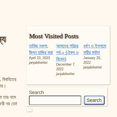
Most Visited Posts
্য
তাবিজ নকশা,
আমাদের পরিচয়
ধর্ষণ ও ইসলামে
জ্বিন হাজির করা
পর্ব-২ (ঐক্য ও
নারীর মর্যাদা
April 23, 2023
January 20,
বিভেদ)
janjabilwriter
2022
December 7,
janjabilwriter
2022
janjabilwriter
 বিবাহিতের
ায়।
Search
ো তার নামে
Search
ফরী নয় তো!