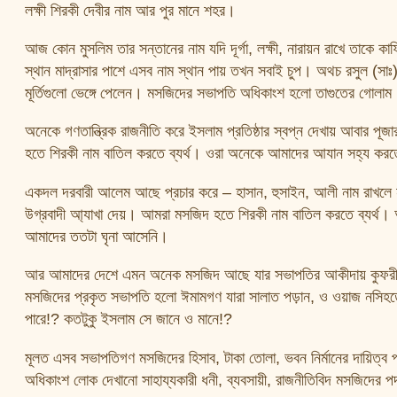
লক্ষী শিরকী দেবীর নাম আর পুর মানে শহর।
আজ কোন মুসলিম তার সন্তানের নাম যদি দূর্গা, লক্ষী, নারায়ন রাখে তাকে ক
স্থান মাদ্রাসার পাশে এসব নাম স্থান পায় তখন সবাই চুপ। অথচ রসুল (সাঃ) 
মূর্তিগুলো ভেঙ্গে পেলেন। মসজিদের সভাপতি অধিকাংশ হলো তাগুতের গোলাম
অনেকে গণতান্ত্রিক রাজনীতি করে ইসলাম প্রতিষ্ঠার স্বপ্ন দেখায় আবার 
হতে শিরকী নাম বাতিল করতে ব্যর্থ। ওরা অনেকে আমাদের আযান সহ্য ক
একদল দরবারী আলেম আছে প্রচার করে – হাসান, হুসাইন, আলী নাম রাখলে না
উগ্রবাদী আ্যাখা দেয়। আমরা মসজিদ হতে শিরকী নাম বাতিল করতে ব্যর্থ। 
আমাদের ততটা ঘৃনা আসেনি।
আর আমাদের দেশে এমন অনেক মসজিদ আছে যার সভাপতির আকীদায় কুফরী, শ
মসজিদের প্রকৃত সভাপতি হলো ঈমামগণ যারা সালাত পড়ান, ও ওয়াজ নসিহতে
পারে!? কতটুকু ইসলাম সে জানে ও মানে!?
মূলত এসব সভাপতিগণ মসজিদের হিসাব, টাকা তোলা, ভবন নির্মানের দায়িত্ব 
অধিকাংশ লোক দেখানো সাহায্যকারী ধনী, ব্যবসায়ী, রাজনীতিবিদ মসজিদের প