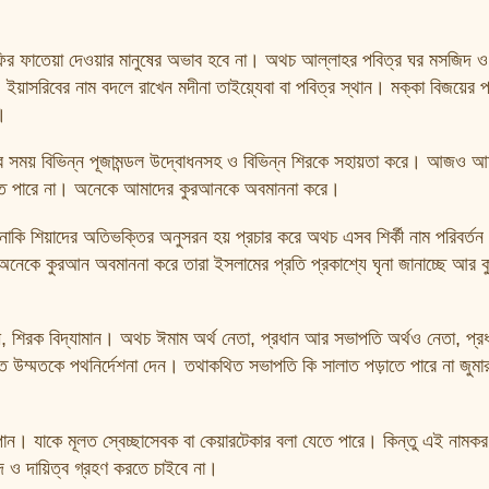
াফির ফাতেয়া দেওয়ার মানুষের অভাব হবে না। অথচ আল্লাহর পবিত্র ঘর মসজিদ ও দ
ইয়াসরিবের নাম বদলে রাখেন মদীনা তাইয়্যেবা বা পবিত্র স্থান। মক্কা বিজয়ের 
।
পূজার সময় বিভিন্ন পূজামন্ডল উদ্বোধনসহ ও বিভিন্ন শিরকে সহায়তা করে। আজও 
রতে পারে না। অনেকে আমাদের কুরআনকে অবমাননা করে।
কি শিয়াদের অতিভক্তির অনুসরন হয় প্রচার করে অথচ এসব শির্কী নাম পরিবর্তন
অনেকে কুরআন অবমাননা করে তারা ইসলামের প্রতি প্রকাশ্যে ঘৃনা জানাচ্ছে আর ক
িরক বিদ্যামান। অথচ ঈমাম অর্থ নেতা, প্রধান আর সভাপতি অর্থও নেতা, প্র
 উম্মতকে পথনির্দেশনা দেন। তথাকথিত সভাপতি কি সালাত পড়াতে পারে না জুমার
পান। যাকে মূলত স্বেচ্ছাসেবক বা কেয়ারটেকার বলা যেতে পারে। কিন্তু এই নামকর
দ ও দায়িত্ব গ্রহণ করতে চাইবে না।