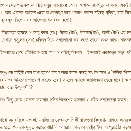
 কঠোর পদক্ষেপ না নিয়ে মধুর আলোচনা চলে। যেখানে না-স্তিকরা প্রায় একই বি
চলছে। আর একদল আলেম এতে অংশগ্রহণ করে প্রমাণ করতে চাইছে যুক্তি, তর্ক দিয়
 ব্যবস্থা নিলে এসব আলেমরা উগ্রবাদ বলে!!
ে বিভ্রান্ত হয়েছে!? আবু বকর (রাঃ), উমর (রাঃ), উসমান(রাঃ), আলী (রাঃ) এর মত
েখানে রসুলের (সাঃ) চরিত্র নিয়ে সমালোচনা করা হবে! হয়তো তখন কারও সাহস
ি ইসলামের চেয়ে যৌক্তিক হয়ে গেল!? নাউজুবিল্লাহ। ইসলামই একমাত্র সত্য দ
 ও আইনশৃঙ্খলা বাহিনী কেন রাখা হয়!? কারণ তারা জানে যতই সৎ উপদেশ ও নৈতিক শিক্
 তাদের উপর আইনের প্রয়োগ করতে হবে। নাহলে সমাজে অরাজকতা ছেয়ে যাবে। আজ
য় তারা উগ্রবাদী!?
রং কিছু লোক ফেতনা ফ্যাসাদ সৃষ্টির উদ্দেশ্যে ইসলাম ও নবীর সমালোচনা করবে।
াবো অন্যদিকে এলাকা, মসজিদের দেওয়ালে শির্কী নামগুলো বিদ্যমান রাখবো হাস্যক
জিদ হতে শিরককে মুক্ত করতে পারি নি আমরা। কিভাবে রাষ্ট্রে ইসলাম প্রতিষ্ঠা করবো?