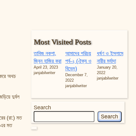
Most Visited Posts
তাবিজ নকশা,
আমাদের পরিচয়
ধর্ষণ ও ইসলামে
জ্বিন হাজির করা
পর্ব-২ (ঐক্য ও
নারীর মর্যাদা
April 23, 2023
January 20,
বিভেদ)
janjabilwriter
2022
December 7,
ি করে অথচ
janjabilwriter
2022
janjabilwriter
ড়িয়ে দুর্বল
Search
Search
রের (রা:) মত
) এর মত