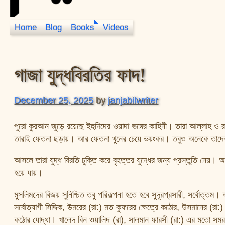
Home
Blog
Books
Videos
JanJabil
গাজা যুদ্ধবিরতির ফাদ!
December 25, 2025
by
janjabilwriter
পুরো কুরআন জুড়ে রয়েছে ইহুদিদের ওয়াদা ভঙ্গের কাহিনী। তারা আল্লাহ ও রসু
তারাই ফেতনা ছড়ায়। আর ফেতনা খুনের চেয়ে ভয়ংকর। তবুও অনেকে তাদের 
আসলে তারা যুদ্ধ বিরতি চুক্তি করে বৃহত্তর যুদ্ধের জন্য প্রস্তুতি নেয়। অ
হয়ে যায়।
মুসলিমদের বিজয় সুনিশ্চিত তবু পরিকল্পনা হতে হবে সুদূরপ্রসারী, সর্বোত
সর্বোত্যাগী সিদ্দিক, উমরের (রা:) মত কুফরের ক্ষেত্রে কঠোর, উসমানের (র
কঠোর যোদ্ধা। খালেদ বিন ওয়ালিদ (রা), সালমান ফারসী (রা:) এর মতো সমরবি